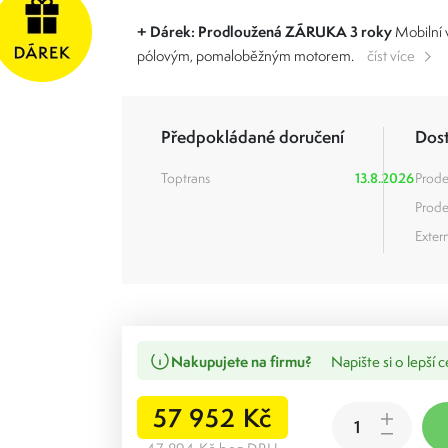
+ Dárek: Prodloužená ZÁRUKA 3 roky
Mobilní v
pólovým, pomaloběžným motorem.
číst více
Předpokládané doručení
Dos
Toptrans
13.8.2026
Prode
Prode
Extern
Nakupujete na firmu?
Napište si o lepší 
57 952 Kč