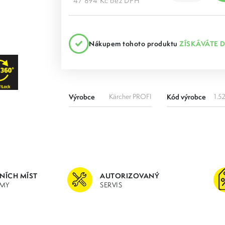
47 894 Kč bez DPH
Nákupem tohoto produktu
ZÍSKÁVÁTE 
Výrobce
Kärcher PROFI
Kód výrobce
1.5
JNÍCH MÍST
AUTORIZOVANÝ
MY
SERVIS