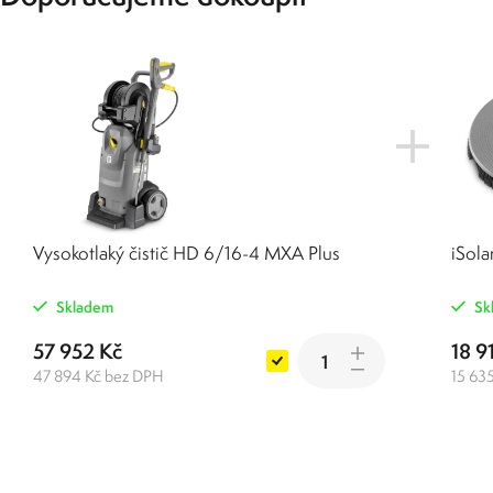
Vysokotlaký čistič HD 6/16-4 MXA Plus
iSol
Skladem
Sk
57 952 Kč
18 9
47 894 Kč bez DPH
15 63