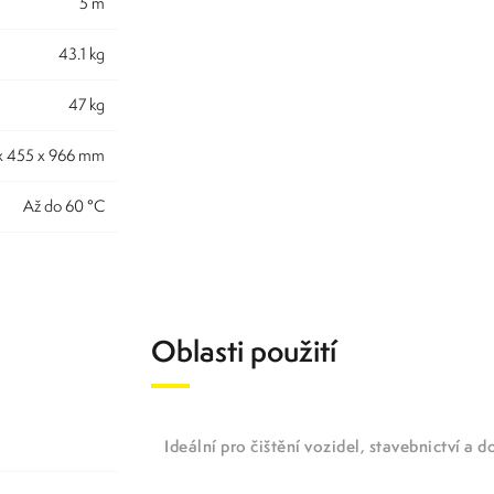
5 m
43.1 kg
47 kg
 x 455 x 966 mm
až do 60 °C
Oblasti použití
Ideální pro čištění vozidel, stavebnictví a 