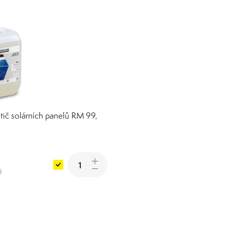
stič solárních panelů RM 99,
H