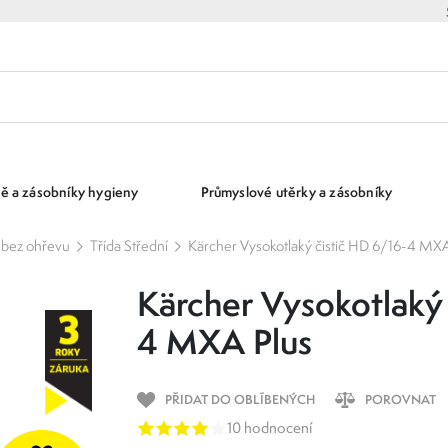
ě a zásobníky hygieny
Průmyslové utěrky a zásobníky
e bez ohřevu
Třída Střední
Kärcher Vysokotlaký čistič HD 6/16-4 MXA
Kärcher Vysokotlaký 
4 MXA Plus
PŘIDAT DO OBLÍBENÝCH
POROVNAT
10 hodnocení