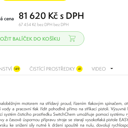
81 620 Kč s DPH
á cena
67 454 Kč bez DPH bez DPH
NSTVÍ
ČISTÍCÍ PROSTŘEDKY
VIDEO
149
41
omaloběžným motorem na střídavý proud, řízením tlakovým spínačem, 
vody a pracovní tlak řídit pohodlně přímo na stříkací pistoli. Výsuvné 
vací systém čisticího prostředku SwitchChem umožňuje pomocí systému r
avy a časově úspornou přípravu stroje se starají vysokotlaká pistole EA
aprsku ke snížení síly nutné k držení spouště na nulu, dovolují rychlo