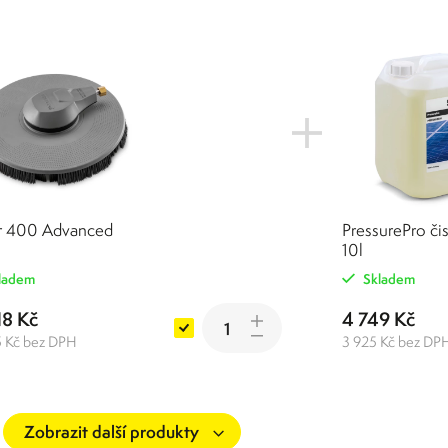
ar 400 Advanced
PressurePro či
10l
ladem
Skladem
18 Kč
4 749 Kč
5 Kč bez DPH
3 925 Kč bez DP