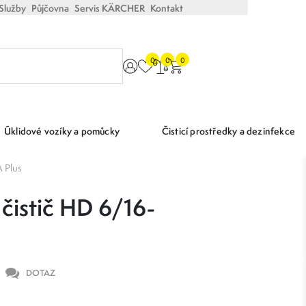
Služby
Půjčovna
Servis KÄRCHER
Kontakt
0
0
0
Úklidové vozíky a pomůcky
Čisticí prostředky a dezinfekce
 Plus
čistič HD 6/16-
DOTAZ