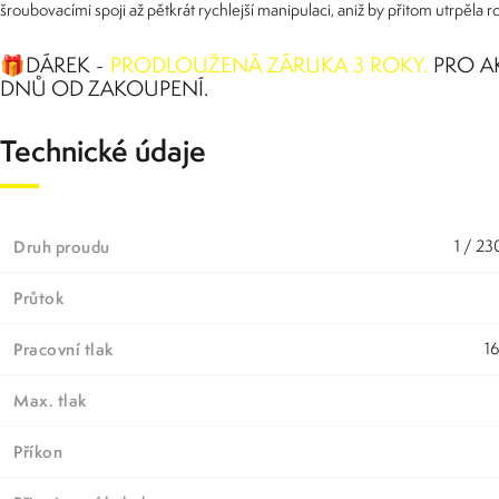
šroubovacími spoji až pětkrát rychlejší manipulaci, aniž by přitom utrpěla 
🎁DÁREK -
PRODLOUŽENÁ ZÁRUKA 3 ROKY.
PRO A
DNŮ OD ZAKOUPENÍ.
Technické údaje
Druh proudu
1 / 2
Průtok
Pracovní tlak
1
Max. tlak
Příkon