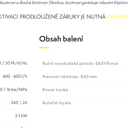
robustnost a dlouhá životnost. Dlouhou životnost garantuje robustní třípíst
KTIVACI PRODLOUŽENÉ ZÁRUKY JE NUTNÁ
ON-LINE
Obsah balení
30 / 50 Ph/V/Hz
Ruční vysokotlaká pistole: EASY!Force
600 - 600 l/h
Pracovní nástavec: 840 mm
60 / 16 bar/MPa
Power tryska
240 / 24
Rotační tryska
3.3 kW