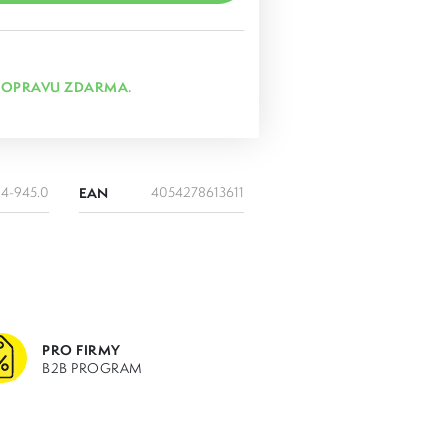
DOPRAVU ZDARMA.
24-945.0
EAN
4054278613611
PRO FIRMY
B2B PROGRAM