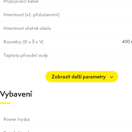
Připojovací kabel
Hmotnost (vč. příslušenství)
Hmotnost včetně obalu
Rozměry (D x Š x V)
400
Teplota přívodní vody
Vybavení
Power tryska