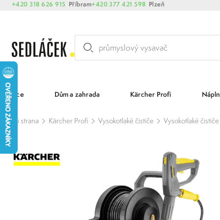
+420 318 626 915
Příbram
+420 377 421 598
Plzeň
Akce
Dům a zahrada
Kärcher Profi
Nápln
Hlavní strana
Kärcher Profi
Vysokotlaké čističe
Vysokotlaké čistič