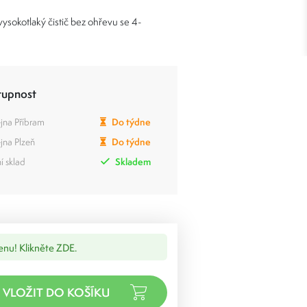
ysokotlaký čistič bez ohřevu se 4-
tupnost
jna Příbram
Do týdne
jna Plzeň
Do týdne
í sklad
Skladem
cenu! Klikněte ZDE.