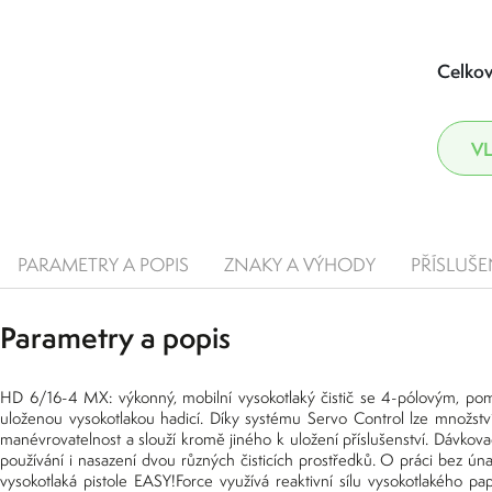
Celkov
PARAMETRY A POPIS
ZNAKY A VÝHODY
PŘÍSLUŠE
Parametry a popis
HD 6/16-4 MX: výkonný, mobilní vysokotlaký čistič se 4-pólovým, p
uloženou vysokotlakou hadicí. Díky systému Servo Control lze množství 
manévrovatelnost a slouží kromě jiného k uložení příslušenství. Dávko
používání i nasazení dvou různých čisticích prostředků. O práci bez ún
vysokotlaká pistole EASY!Force využívá reaktivní sílu vysokotlakého p