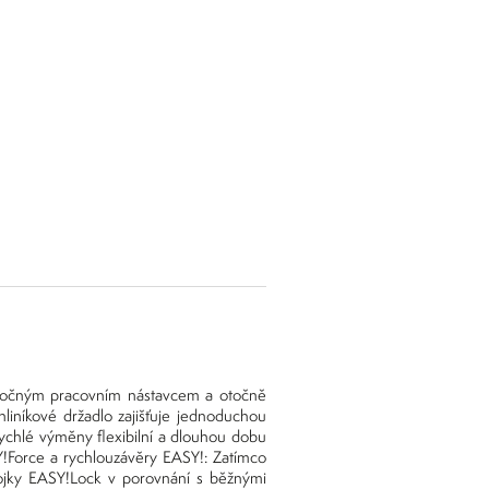
otočným pracovním nástavcem a otočně
hliníkové držadlo zajišťuje jednoduchou
ychlé výměny flexibilní a dlouhou dobu
SY!Force a rychlouzávěry EASY!: Zatímco
spojky EASY!Lock v porovnání s běžnými