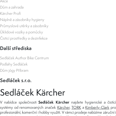
Akce
Dům a zahrada
Kärcher Profi
Náplně a zásobníky hygieny
Průmyslové utěrky a zásobníky
Úklidové vozíky a pomůcky
Čisticí prostředky a dezinfekce
Další střediska
Sedláček Author Bike Centrum
Podlahy Sedláček
Dům jógy Příbram
Sedláček s.r.o.
Sedláček Kärcher
Sedláček Kärcher
V nabídce společnosti
najdete hygienické a čistící
systémy od renomovaných značek
Kärcher
,
TORK
a
Kimberly-Clark
pro
profesionální, komerční i hobby využití. V rámci prodeje nabízíme záruční i