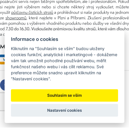
pozáruční servis nejen běžným spotřebitelům, ale i profesionálům. Pokud
si nejste jisti výběrem nebo si chcete některý stroj vyzkoušet, můžete
využít
půjčovnu čistících strojů
a prohlédnout si naše produkty na jedno
ze
showroomů
, které najdete v Plzni a Příbrami. Zkušení profesionálové
vám pomohou s výběrem vhodného produktu nebo služby ve všední dny
od 7.30 do 16.30. Vyzkoušejte prémiovou kvalitu strojů, které vám dlouho
a dobře poslouží nejen doma, ale i v zaměstnání.
Informace o cookies
Možnosti platby
Kliknutím na "Souhlasím se vším" budou uloženy
cookies funkční, analytické i marketingové - dokážeme
vám tak umožnit pohodlné používání webu, měřit
funkčnost našeho webu i vás cílit reklamou. Své
preference můžete snadno upravit kliknutím na
"Nastavení cookies".
Souhlasím se vším
Copyright © 2026 Sedláček s.r.o.
Created by
OLC Webdesign
Nastavení cookies