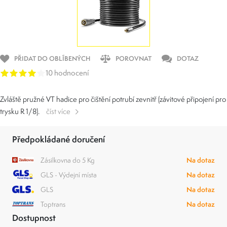
PŘIDAT DO OBLÍBENÝCH
POROVNAT
DOTAZ
10 hodnocení
Zvláště pružné VT hadice pro čištění potrubí zevnitř (závitové připojení pro
trysku R 1/8).
číst více
Předpokládané doručení
Zásilkovna do 5 Kg
Na dotaz
GLS - Výdejní místa
Na dotaz
GLS
Na dotaz
Toptrans
Na dotaz
Dostupnost