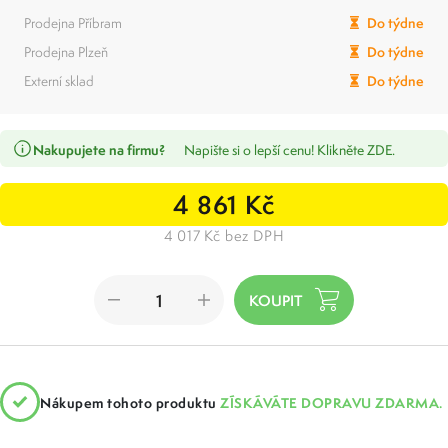
Prodejna Příbram
Do týdne
Prodejna Plzeň
Do týdne
Externí sklad
Do týdne
Nakupujete na firmu?
Napište si o lepší cenu! Klikněte ZDE.
4 861 Kč
4 017 Kč bez DPH
Nákupem tohoto produktu
ZÍSKÁVÁTE DOPRAVU ZDARMA.