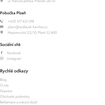
ul. Hanuše Jelínka, Příbram 261 01
Pobočka Plzeň
+420 377 421 598
plzen@sedlacek-karcher.cz
Nepomucká 122/10, Plzeň 32 600
Sociální sítě
Facebook
Instagram
Rychlé odkazy
Blog
O nás
Doprava
Obchodní podmínky
Reklamace a vrácení zboží