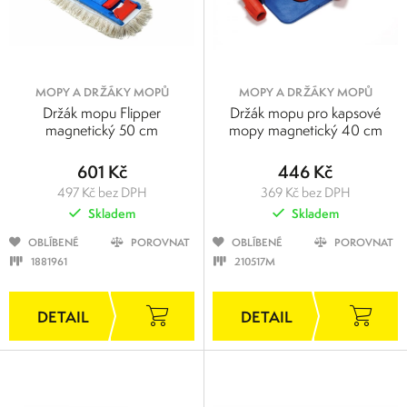
MOPY A DRŽÁKY MOPŮ
MOPY A DRŽÁKY MOPŮ
Držák mopu Flipper
Držák mopu pro kapsové
magnetický 50 cm
mopy magnetický 40 cm
601 Kč
446 Kč
497 Kč bez DPH
369 Kč bez DPH
Skladem
Skladem
OBLÍBENÉ
POROVNAT
OBLÍBENÉ
POROVNAT
1881961
210517M