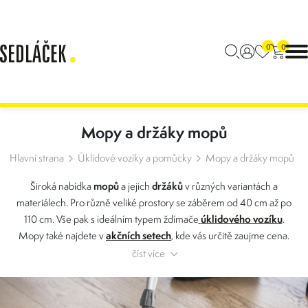
0
0
Mopy a držáky mopů
Hlavní strana
Úklidové vozíky a pomůcky
Mopy a držáky mopů
mopů
držáků
Široká nabídka
a jejich
v různých variantách a
materiálech. Pro různě veliké prostory se záběrem od 40 cm až po
úklidového vozíku
110 cm. Vše pak s ideálním typem ždímače
.
akčních setech
Mopy také najdete v
, kde vás určitě zaujme cena.
číst více