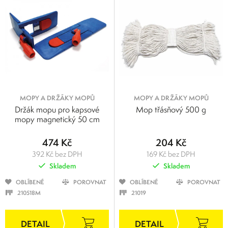
MOPY A DRŽÁKY MOPŮ
MOPY A DRŽÁKY MOPŮ
Držák mopu pro kapsové
Mop třásňový 500 g
mopy magnetický 50 cm
474 Kč
204 Kč
392 Kč bez DPH
169 Kč bez DPH
Skladem
Skladem
OBLÍBENÉ
POROVNAT
OBLÍBENÉ
POROVNAT
210518M
21019