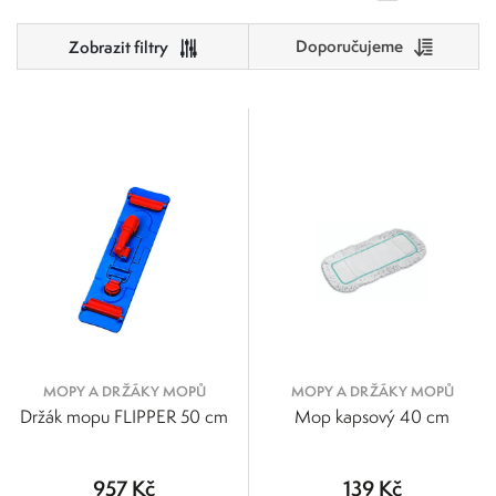
Doporučujeme
Cena
1
3 000
Výrobci
1
751
1 501
2 250
3 000
Kärcher PROFI
EAST MOP spol. s.r.o.
MOPY A DRŽÁKY MOPŮ
MOPY A DRŽÁKY MOPŮ
Držák mopu FLIPPER 50 cm
Mop kapsový 40 cm
957 Kč
139 Kč