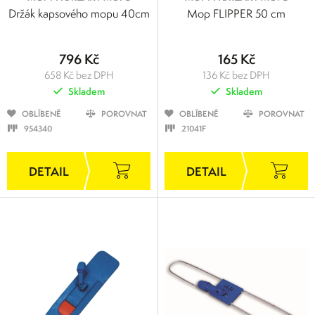
Držák kapsového mopu 40cm
Mop FLIPPER 50 cm
796 Kč
165 Kč
658 Kč bez DPH
136 Kč bez DPH
Skladem
Skladem
OBLÍBENÉ
POROVNAT
OBLÍBENÉ
POROVNAT
954340
21041F