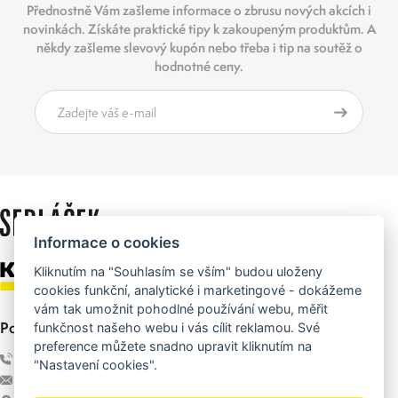
Přednostně Vám zašleme informace o zbrusu nových akcích i
novinkách. Získáte praktické tipy k zakoupeným produktům. A
někdy zašleme slevový kupón nebo třeba i tip na soutěž o
hodnotné ceny.
Informace o cookies
Kliknutím na "Souhlasím se vším" budou uloženy
cookies funkční, analytické i marketingové - dokážeme
vám tak umožnit pohodlné používání webu, měřit
Pobočka Příbram
funkčnost našeho webu i vás cílit reklamou. Své
preference můžete snadno upravit kliknutím na
+420 318 626 915
"Nastavení cookies".
info@sedlacek-karcher.cz