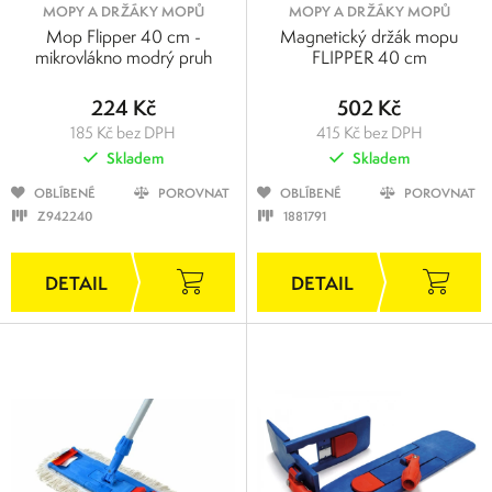
MOPY A DRŽÁKY MOPŮ
MOPY A DRŽÁKY MOPŮ
Mop Flipper 40 cm -
Magnetický držák mopu
mikrovlákno modrý pruh
FLIPPER 40 cm
224 Kč
502 Kč
185 Kč bez DPH
415 Kč bez DPH
Skladem
Skladem
OBLÍBENÉ
POROVNAT
OBLÍBENÉ
POROVNAT
Z942240
1881791