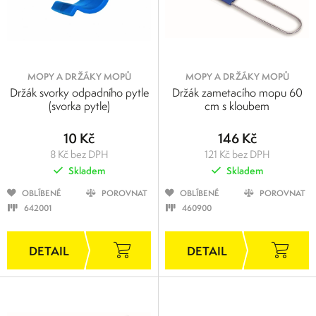
MOPY A DRŽÁKY MOPŮ
MOPY A DRŽÁKY MOPŮ
Držák svorky odpadního pytle
Držák zametacího mopu 60
(svorka pytle)
cm s kloubem
10 Kč
146 Kč
8 Kč bez DPH
121 Kč bez DPH
Skladem
Skladem
OBLÍBENÉ
POROVNAT
OBLÍBENÉ
POROVNAT
642001
460900