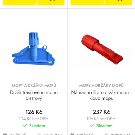
MOPY A DRŽÁKY MOPŮ
MOPY A DRŽÁKY MOPŮ
Držák třásňového mopu
Náhradní díl pro držák mopu -
plastový
kloub mopu
126 Kč
237 Kč
104 Kč bez DPH
196 Kč bez DPH
Skladem
Skladem