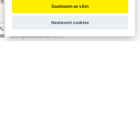
ul. Hanuše Jelínka, Příbram 261 01
Souhlasím se vším
Pobočka Plzeň
Nastavení cookies
+420 377 421 598
plzen@sedlacek-karcher.cz
Nepomucká 122/10, Plzeň 32 600
Sociální sítě
Facebook
Instagram
Rychlé odkazy
Blog
O nás
Doprava
Obchodní podmínky
Reklamace a vrácení zboží