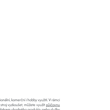
onální, komerční i hobby využití. V rámci
 stroj vyzkoušet, můžete využít
půjčovnu
s výběrem vhodného produktu nebo služby