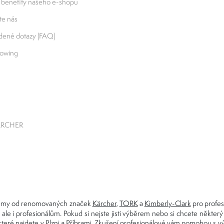
 benefity našeho e-shopu
e nás
adené dotazy (FAQ)
lowing
KÄRCHER
ystémy od renomovaných značek
Kärcher
,
TORK
a
Kimberly-Clark
pro profesi
ale i profesionálům. Pokud si nejste jisti výběrem nebo si chcete některý
 které najdete v Plzni a Příbrami. Zkušení profesionálové vám pomohou 