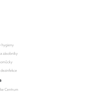
y hygieny
 a zásobníky
 pomůcky
a dezinfekce
a
ike Centrum