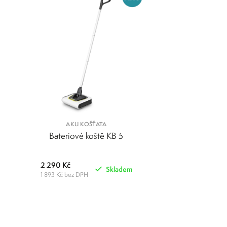
AKU KOŠŤATA
Bateriové koště KB 5
2 290 Kč
Skladem
1 893 Kč bez DPH
POROVNAT