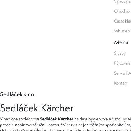
Výhody a
Ohodnoťt
Často kl
Whistleb
Menu
Služby
Půjčovna
Servis 
Kontakt
Sedláček s.r.o.
Sedláček Kärcher
Sedláček Kärcher
V nabídce společnosti
najdete hygienické a čistící s
prodeje nabízíme záruční i pozáruční servis nejen běžným spotřebitelům, 
čistících strojů
a prohlédnout si naše produkty na jednom ze
showroomů
,