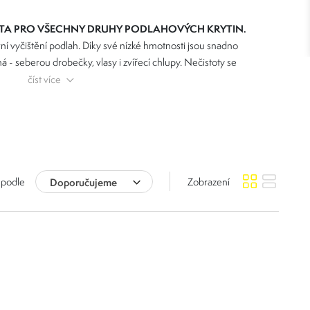
TA
PRO VŠECHNY DRUHY PODLAHOVÝCH KRYTIN.
ivní vyčištění podlah. Díky své nízké hmotnosti jsou snadno
- seberou drobečky, vlasy i zvířecí chlupy. Nečistoty se
jícím kartáčem do nádoby, která je snadno vyjmutelná. Díky
číst více
le hodí také pro uklízení na obtížně dostupných místech.
na jedno nabití až 30 minut pohodlného úklidu.
 podle
Doporučujeme
Zobrazení