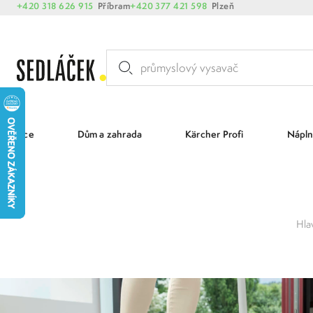
+420 318 626 915
Příbram
+420 377 421 598
Plzeň
Akce
Dům a zahrada
Kärcher Profi
Nápln
Hla