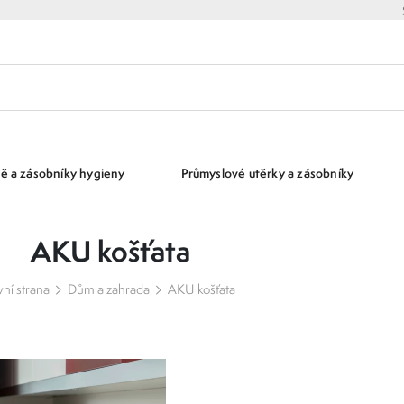
ě a zásobníky hygieny
Průmyslové utěrky a zásobníky
AKU košťata
vní strana
Dům a zahrada
AKU košťata