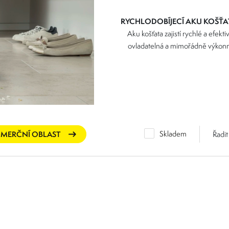
RYCHLODOBÍJECÍ
AKU KOŠŤA
Aku košťata zajistí rychlé a efekt
ovladatelná a mimořádně výkonná 
nenesou vpřed, ale smetou se rotu
svým kompaktním rozměrům se skvě
Aku košťata nabízejí 
Skladem
OMERČNÍ OBLAST
Řadit