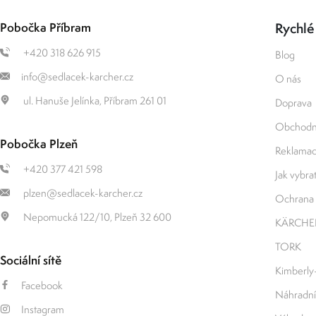
Pobočka Příbram
Rychlé
+420 318 626 915
Blog
info@sedlacek-karcher.cz
O nás
ul. Hanuše Jelínka, Příbram 261 01
Doprava
Obchodn
Pobočka Plzeň
Reklamace
+420 377 421 598
Jak vybrat 
plzen@sedlacek-karcher.cz
Ochrana 
Nepomucká 122/10, Plzeň 32 600
KÄRCHE
TORK
Sociální sítě
Kimberly
Facebook
Náhradní
Instagram