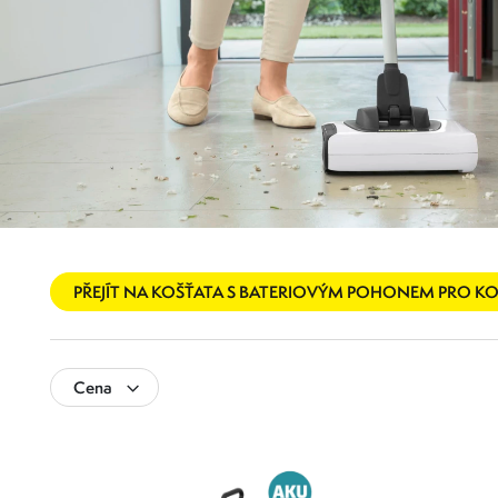
PŘEJÍT NA KOŠŤATA S BATERIOVÝM POHONEM PRO K
Cena
2 001
2 501
2 001
2 126
2 251
2 376
2 501