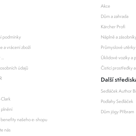
Akce
Dům a zahrada
Kärcher Profi
í podmínky
Náplně a zásobník
 a vrácení zboží
Průmyslové utěrky
...
Úklidové vozíky a
osobních údajů
Čisticí prostředky 
R
Další středisk
Sedláček Author B
-Clark
Podlahy Sedláček
 plnění
Dům jógy Příbram
 benefity našeho e-shopu
e nás