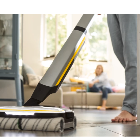
K podlahovým strojům nabízíme bo