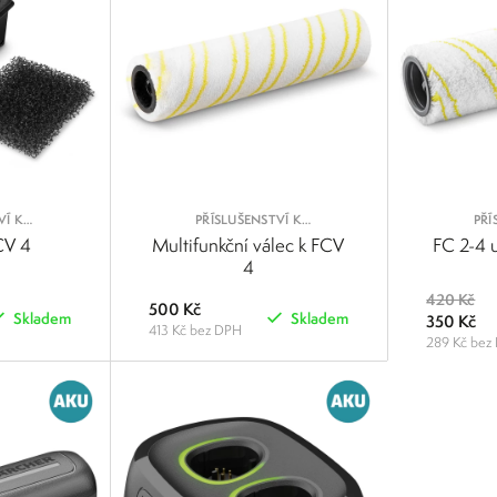
VÍ K
PŘÍSLUŠENSTVÍ K
PŘÍ
MYČKÁM
PODLAHOVÝM MYČKÁM
PODLA
FCV 4
Multifunkční válec k FCV
FC 2-4 u
4
420 Kč
500 Kč
Skladem
Skladem
350 Kč
413 Kč bez DPH
289 Kč bez
POROVNAT
POROVNAT