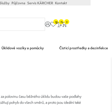
Služby
Půjčovna
Servis KÄRCHER
Kontakt
0
0
0
Úklidové vozíky a pomůcky
Čisticí prostředky a dezinfekce
 až za polovinu času běžného úklidu budou vaše podlahy
ožňují pohyb do všech směrů, a proto jsou ideální také
ávací a čistící účinky, čímž se zvyšuje kvalita života i