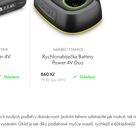
ERIE
NABÍJECÍ STANICE
er 4V
Rychlonabíječka Battery
Power 4V Duo
860 Kč
Skladem
Skladem
711 Kč bez DPH
POROVNAT
POROVNAT
šech tvrdých podlah v domácnosti. Jedním tahem odstraníte jak mokré, tak 
vysávání. Úklid je tak díky podlahové myčce snazší, rychlejší a důkladnější.