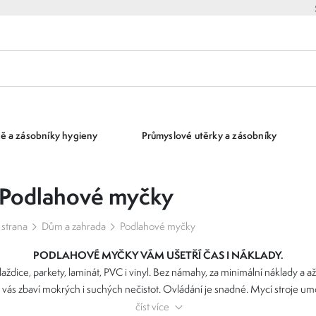
ě a zásobníky hygieny
Průmyslové utěrky a zásobníky
Podlahové myčky
 strana
Dům a zahrada
Podlahové myčky
PODLAHOVÉ MYČKY
VÁM UŠETŘÍ ČAS I NÁKLADY.
aždice, parkety, laminát, PVC i vinyl. Bez námahy, za minimální náklady a
je vás zbaví mokrých i suchých nečistot. Ovládání je snadné. Mycí stroje um
ístech. Důkladně vyčistí také všechny rohy a kouty. Mají také vynikající ods
číst více