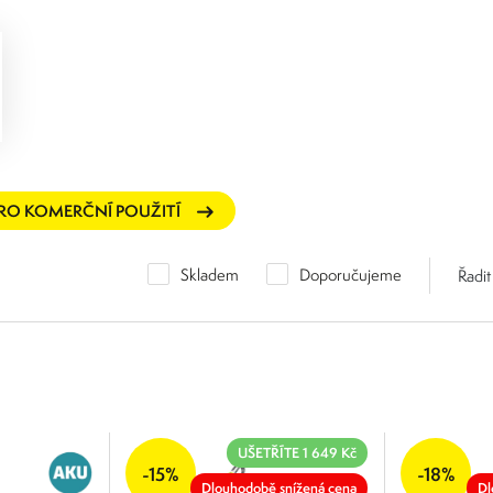
PRO KOMERČNÍ POUŽITÍ
Skladem
Doporučujeme
Řadit
UŠETŘÍTE 1 649 Kč
-15%
-18%
Dlouhodobě snížená cena
Dl