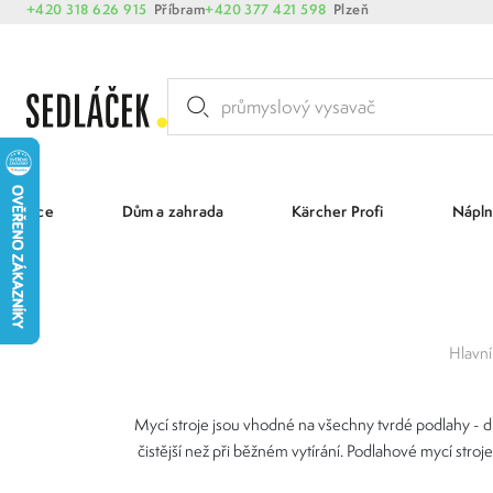
+420 318 626 915
Příbram
+420 377 421 598
Plzeň
Akce
Dům a zahrada
Kärcher Profi
Nápln
Hlavní
Mycí stroje jsou vhodné na všechny tvrdé podlahy - dl
čistější než při běžném vytírání. Podlahové mycí stro
pro úklid pod stolem, nábytkem a na špatně dostupných m