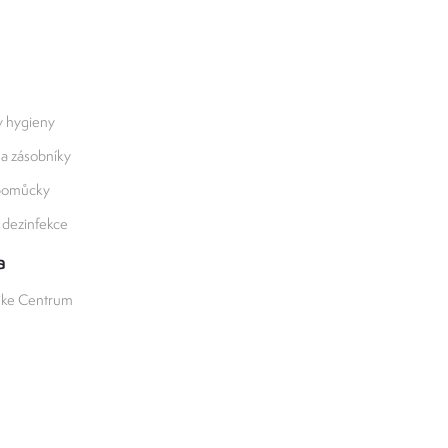
y hygieny
 a zásobníky
 pomůcky
a dezinfekce
a
ike Centrum