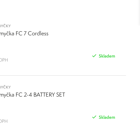
prostředků nejen dle typu podlah.
MYČKY
myčka FC 7 Cordless
Skladem
 DPH
MYČKY
 myčka FC 2-4 BATTERY SET
Skladem
 DPH