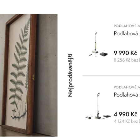
čistota vašich prostor.
haté příslušenství a doplňkový sortiment. Vybírejte z doplňků a čistících 
PODLAHOVÉ 
Podlahová 
9 990 Kč
Nejprodávanější
8 256 Kč bez
PODLAHOVÉ 
Podlahová
4 990 Kč
4 124 Kč bez