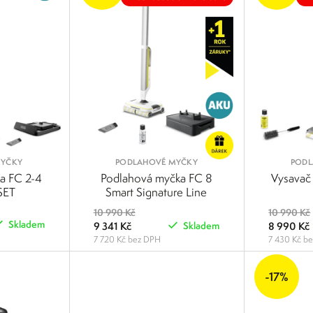
MYČKY
PODLAHOVÉ MYČKY
PODL
a FC 2-4
Podlahová myčka FC 8
Vysavač
SET
Smart Signature Line
10 990 Kč
10 990 Kč
Skladem
9 341 Kč
8 990 Kč
Skladem
7 720 Kč bez DPH
7 430 Kč b
POROVNAT
POROVNAT
-17%