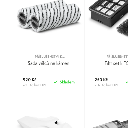
PŘÍSLUŠENSTVÍ K
PŘÍSLUŠENST
PODLAHOVÝM MYČKÁM
PODLAHOVÝM 
Sada válců na kámen
Filtr set k 
920 Kč
250 Kč
Skladem
760 Kč bez DPH
207 Kč bez DPH
POROVNAT