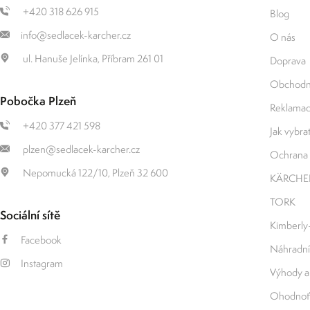
+420 318 626 915
Blog
info@sedlacek-karcher.cz
O nás
ul. Hanuše Jelínka, Příbram 261 01
Doprava
Obchodn
Pobočka Plzeň
Reklamace
+420 377 421 598
Jak vybrat 
plzen@sedlacek-karcher.cz
Ochrana 
Nepomucká 122/10, Plzeň 32 600
KÄRCHE
TORK
Sociální sítě
Kimberly
Facebook
Náhradní
Instagram
Výhody a
Ohodnoťt