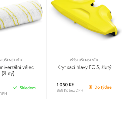
SLUŠENSTVÍ K
PŘÍSLUŠENSTVÍ K
HOVÝM MYČKÁM
PODLAHOVÝM MYČKÁM
niverzální válec
Kryt sací hlavy FC 5, žlutý
(žlutý)
1 050 Kč
Do týdne
Skladem
868 Kč bez DPH
 DPH
POROVNAT
POROVNAT