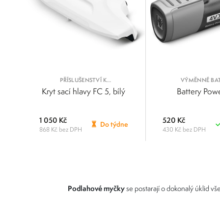
PŘÍSLUŠENSTVÍ K
VÝMĚNNÉ BAT
PODLAHOVÝM MYČKÁM
Kryt sací hlavy FC 5, bílý
Battery Pow
1 050 Kč
520 Kč
Do týdne
868 Kč bez DPH
430 Kč bez DPH
POROVNAT
Podlahové myčky
se postarají o dokonalý úklid v