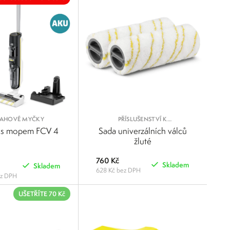
AHOVÉ MYČKY
PŘÍSLUŠENSTVÍ K
PODLAHOVÝM MYČKÁM
 s mopem FCV 4
Sada univerzálních válců
žluté
760 Kč
Skladem
Skladem
628 Kč bez DPH
ez DPH
POROVNAT
POROVNAT
UŠETŘÍTE 70 Kč