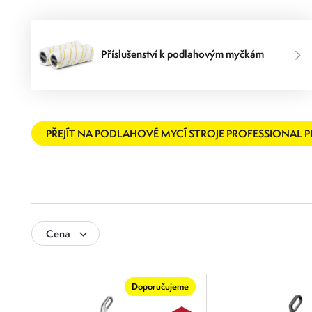
Příslušenství k podlahovým myčkám
PŘEJÍT NA PODLAHOVÉ MYCÍ STROJE PROFESSIONAL 
Cena
0
10 000
Doporučujeme
0
2 500
5 000
7 500
10 000