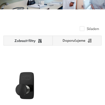
Skladem
Doporučujeme
Cena
0
500
0
125
250
375
500