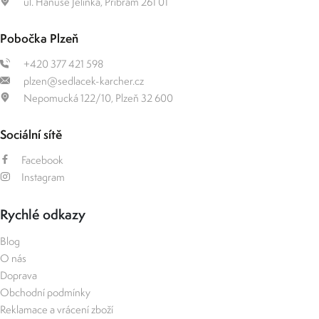
ul. Hanuše Jelínka, Příbram 261 01
Pobočka Plzeň
+420 377 421 598
plzen@sedlacek-karcher.cz
Nepomucká 122/10, Plzeň 32 600
Sociální sítě
Facebook
Instagram
Rychlé odkazy
Blog
O nás
Doprava
Obchodní podmínky
Reklamace a vrácení zboží