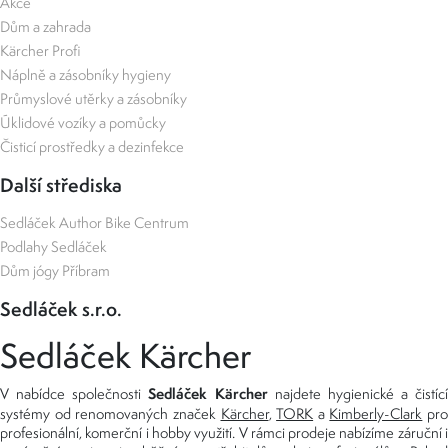
Akce
Dům a zahrada
Kärcher Profi
Náplně a zásobníky hygieny
Průmyslové utěrky a zásobníky
Úklidové vozíky a pomůcky
Čisticí prostředky a dezinfekce
Další střediska
Sedláček Author Bike Centrum
Podlahy Sedláček
Dům jógy Příbram
Sedláček s.r.o.
Sedláček Kärcher
Sedláček Kärcher
V nabídce společnosti
najdete hygienické a čistící
systémy od renomovaných značek
Kärcher
,
TORK
a
Kimberly-Clark
pro
profesionální, komerční i hobby využití. V rámci prodeje nabízíme záruční i