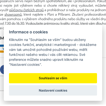
pozáruční servis nejen běžným spotřebitelům, ale i profesionálům. Pokud
si nejste jisti výběrem nebo si chcete některý stroj vyzkoušet, můžete
využít
půjčovnu čistících strojů
a prohlédnout si naše produkty na jedno
ze
showroomů
, které najdete v Plzni a Příbrami. Zkušení profesionálové
vám pomohou s výběrem vhodného produktu nebo služby ve všední dny
od 7.30 do 16.30. Vyzkoušejte prémiovou kvalitu strojů, které vám dlouho
a dobře poslouží nejen doma, ale i v zaměstnání.
Informace o cookies
Možnosti platby
Kliknutím na "Souhlasím se vším" budou uloženy
cookies funkční, analytické i marketingové - dokážeme
vám tak umožnit pohodlné používání webu, měřit
funkčnost našeho webu i vás cílit reklamou. Své
preference můžete snadno upravit kliknutím na
"Nastavení cookies".
Souhlasím se vším
Copyright © 2026 Sedláček s.r.o.
Created by
OLC Webdesign
Nastavení cookies