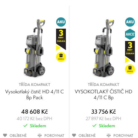
Cena
33 501
49 000
33 501
37 376
41 251
45 125
49 000
TŘÍDA KOMPAKT
TŘÍDA KOMPAKT
Vysokotlaký čistič HD 4/11 C
VYSOKOTLAKÝ ČISTIČ HD
Bp Pack
4/11 C Bp
48 608 Kč
33 756 Kč
40 172 Kč bez DPH
27 897 Kč bez DPH
Skladem
Skladem
OBLÍBENÉ
POROVNAT
OBLÍBENÉ
POROVNAT