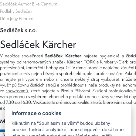
Sedláček Author Bike Centrum
Podlahy Sedláček
Dům jógy Příbram
Sedláček s.r.o.
Sedláček Kärcher
Sedláček Kärcher
V nabídce společnosti
najdete hygienické a čistící
systémy od renomovaných značek
Kärcher
,
TORK
a
Kimberly-Clark
pro
profesionální, komerční i hobby využití. V rámci prodeje nabízíme záruční i
pozáruční servis nejen běžným spotřebitelům, ale i profesionálům. Pokud
si nejste jisti výběrem nebo si chcete některý stroj vyzkoušet, můžete
využít
půjčovnu čistících strojů
a prohlédnout si naše produkty na jedno
ze
showroomů
, které najdete v Plzni a Příbrami. Zkušení profesionálové
vám pomohou s výběrem vhodného produktu nebo služby ve všední dny
od 7.30 do 16.30. Vyzkoušejte prémiovou kvalitu strojů, které vám dlouho
a dobře poslouží nejen doma, ale i v zaměstnání.
Informace o cookies
Možnosti platby
Kliknutím na "Souhlasím se vším" budou uloženy
cookies funkční, analytické i marketingové - dokážeme
vám tak umožnit pohodlné používání webu, měřit