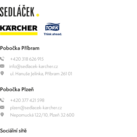
Pobočka Příbram
+420 318 626 915
info@sedlacek-karcher.cz
ul. Hanuše Jelínka, Příbram 261 01
Pobočka Plzeň
+420 377 421 598
plzen@sedlacek-karcher.cz
Nepomucká 122/10, Plzeň 32 600
Sociální sítě