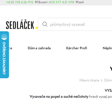
+420 318 626 915
Příbram
+420 377 421 598
Plzeň
Akce
Dům a zahrada
Kärcher Profi
Nápln
Hlavní strana
Dům 
VYS
Vysavače na popel a suché nečistoty
hravě vysají po