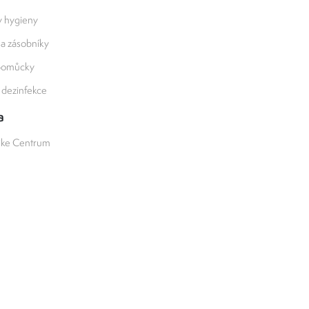
y hygieny
 a zásobníky
 pomůcky
a dezinfekce
a
ike Centrum