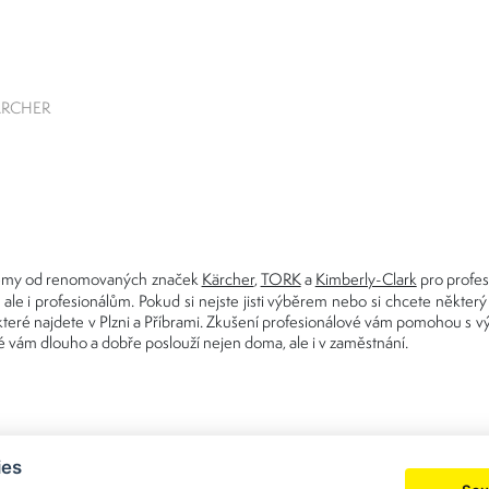
KÄRCHER
ystémy od renomovaných značek
Kärcher
,
TORK
a
Kimberly-Clark
pro profesi
ale i profesionálům. Pokud si nejste jisti výběrem nebo si chcete některý
 které najdete v Plzni a Příbrami. Zkušení profesionálové vám pomohou 
ré vám dlouho a dobře poslouží nejen doma, ale i v zaměstnání.
ies