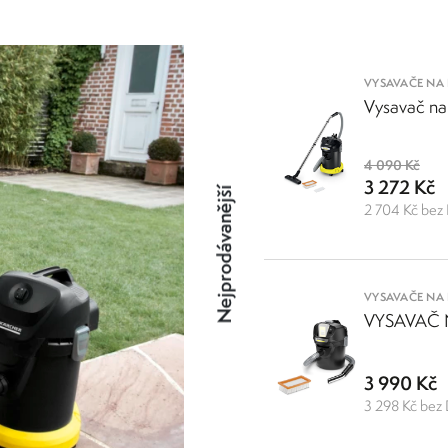
lze pomocí držadla na sběrné nádobě bezpečně a pohodlně vyprázdnit. Ruce 
VYSAVAČE NA 
Vysavač na
4 090 Kč
3 272 Kč
Nejprodávanější
2 704 Kč bez
VYSAVAČE NA 
VYSAVAČ 
3 990 Kč
3 298 Kč bez