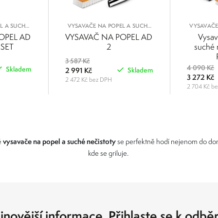
L A SUCHÉ
VYSAVAČE NA POPEL A SUCHÉ
VYSAVAČE
Y
NEČISTOTY
OPEL AD
VYSAVAČ NA POPEL AD
Vysav
 SET
2
suché 
3 587 Kč
4 090 Kč
Skladem
2 991 Kč
Skladem
3 272 Kč
2 472 Kč bez DPH
2 704 Kč b
POROVNAT
POROVNAT
vysavače na popel a suché nečistoty
é
se perfektně hodí nejenom do domá
kde se griluje.
jnovější informace. Přihlaste se k odbě