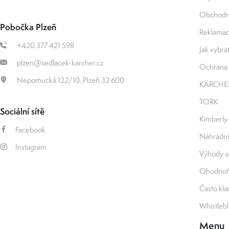
Obchodn
Pobočka Plzeň
Reklamace
+420 377 421 598
Jak vybrat 
plzen@sedlacek-karcher.cz
Ochrana 
Nepomucká 122/10, Plzeň 32 600
KÄRCHE
TORK
Sociální sítě
Kimberly
Facebook
Náhradní
Instagram
Výhody a
Ohodnoťt
Často kl
Whistleb
Menu