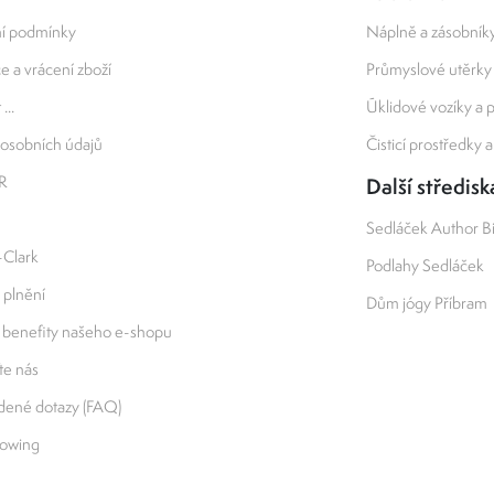
í podmínky
Náplně a zásobník
 a vrácení zboží
Průmyslové utěrky
...
Úklidové vozíky a
osobních údajů
Čisticí prostředky 
R
Další středisk
Sedláček Author B
-Clark
Podlahy Sedláček
 plnění
Dům jógy Příbram
 benefity našeho e-shopu
e nás
adené dotazy (FAQ)
lowing