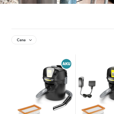
Cena
2 501
6 001
2 501
3 376
4 251
5 126
6 001