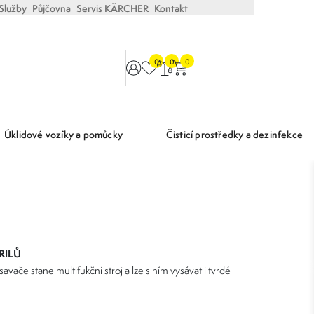
Služby
Půjčovna
Servis KÄRCHER
Kontakt
0
0
0
Úklidové vozíky a pomůcky
Čisticí prostředky a dezinfekce
RILŮ
avače stane multifukční stroj a lze s ním vysávat i tvrdé