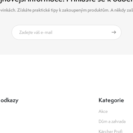
vinkách. Získáte praktické tipy k zakoupeným produktům. A někdy zašl
 odkazy
Kategorie
Akce
Dům a zahrada
Kärcher Profi