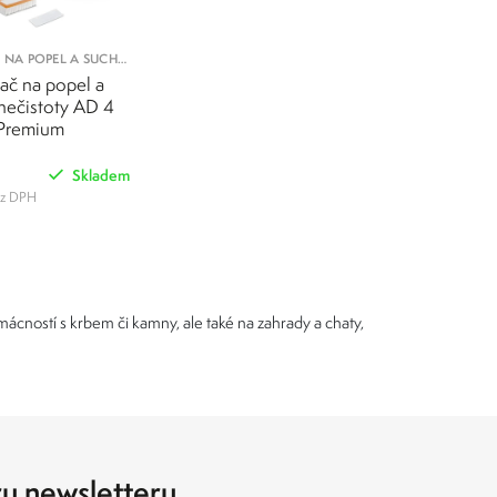
 NA POPEL A SUCHÉ
NEČISTOTY
ač na popel a
nečistoty AD 4
Premium
Skladem
ez DPH
POROVNAT
cností s krbem či kamny, ale také na zahrady a chaty,
ru newsletteru.