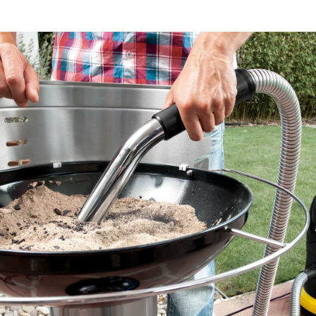
Popel a vysáté nečistoty 