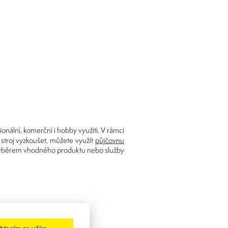
onální, komerční i hobby využití. V rámci
 stroj vyzkoušet, můžete využít
půjčovnu
s výběrem vhodného produktu nebo služby