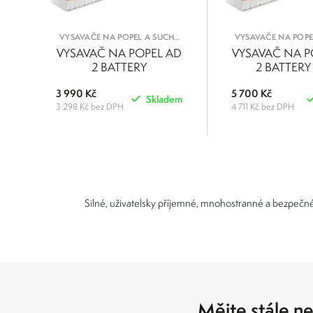
VYSAVAČE NA POPEL A SUCHÉ
VYSAVAČE NA POPE
NEČISTOTY
NEČISTOT
VYSAVAČ NA POPEL AD
VYSAVAČ NA P
2 BATTERY
2 BATTERY
3 990 Kč
5 700 Kč
Skladem
3 298 Kč bez DPH
4 711 Kč bez DPH
POROVNAT
Silné, uživatelsky příjemné, mnohostranné a bezpečn
Mějte stále ne