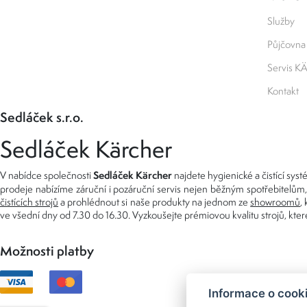
Služby
Půjčovna
Servis 
Kontakt
Sedláček s.r.o.
Sedláček Kärcher
Sedláček Kärcher
V nabídce společnosti
najdete hygienické a čistící s
prodeje nabízíme záruční i pozáruční servis nejen běžným spotřebitelům, 
čistících strojů
a prohlédnout si naše produkty na jednom ze
showroomů
,
ve všední dny od 7.30 do 16.30. Vyzkoušejte prémiovou kvalitu strojů, kte
Možnosti platby
Informace o cook