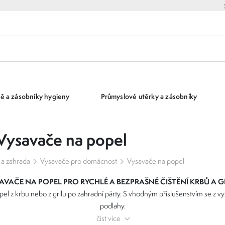
ě a zásobníky hygieny
Průmyslové utěrky a zásobníky
Vysavače na popel
a zahrada
Vysavače pro domácnost
Vysavače na popel
AVAČE NA POPEL
PRO RYCHLÉ A BEZPRAŠNÉ ČIŠTĚNÍ KRBŮ A G
pel z krbu nebo z grilu po zahradní párty. S vhodným příslušenstvím se z vys
podlahy.
číst více