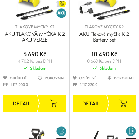
20
30
40
50
60
TLAKOVÉ MYČKY K2
TLAKOVÉ MYČKY K2
AKU TLAKOVÁ MYČKA K 2
AKU Tlaková myčka K 2
AKU VERZE
Battery Set
5 690 Kč
10 490 Kč
4 702 Kč bez DPH
8 669 Kč bez DPH
Skladem
Skladem
OBLÍBENÉ
POROVNAT
OBLÍBENÉ
POROVNAT
1.117-200.0
1.117-220.0