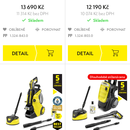
13 690 Kč
12 190 Kč
11 314 Kč bez DPH
10 074 Kč bez DPH
Skladem
Skladem
OBLÍBENÉ
POROVNAT
OBLÍBENÉ
POROVNAT
1.324-843.0
1.324-803.0
Dlouhodobě snížená cena