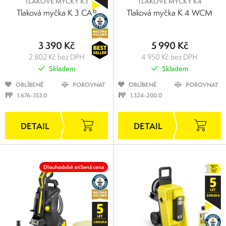
TLAKOVÉ MYČKY K3
TLAKOVÉ MYČKY K4
Tlaková myčka K 3 CAR
Tlaková myčka K 4 WCM
3 390 Kč
5 990 Kč
2 802 Kč bez DPH
4 950 Kč bez DPH
Skladem
Skladem
OBLÍBENÉ
POROVNAT
OBLÍBENÉ
POROVNAT
1.676-353.0
1.324-200.0
Dlouhodobě snížená cena