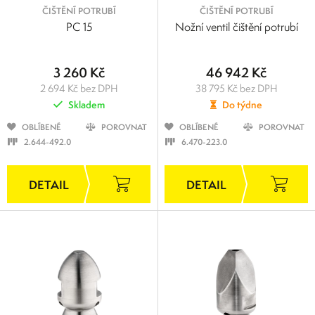
ČIŠTĚNÍ POTRUBÍ
ČIŠTĚNÍ POTRUBÍ
PC 15
Nožní ventil čištění potrubí
3 260 Kč
46 942 Kč
2 694 Kč bez DPH
38 795 Kč bez DPH
Skladem
Do týdne
OBLÍBENÉ
POROVNAT
OBLÍBENÉ
POROVNAT
2.644-492.0
6.470-223.0