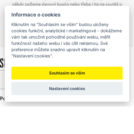
někdy zašleme slevový kupón nebo třeba i tip na soutěž o
hodnotné ceny.
Informace o cookies
Kliknutím na "Souhlasím se vším" budou uloženy
cookies funkční, analytické i marketingové - dokážeme
vám tak umožnit pohodlné používání webu, měřit
funkčnost našeho webu i vás cílit reklamou. Své
preference můžete snadno upravit kliknutím na
"Nastavení cookies".
Souhlasím se vším
Nastavení cookies
Pobočka Příbram
+420 318 626 915
info@sedlacek-karcher.cz
ul. Hanuše Jelínka, Příbram 261 01