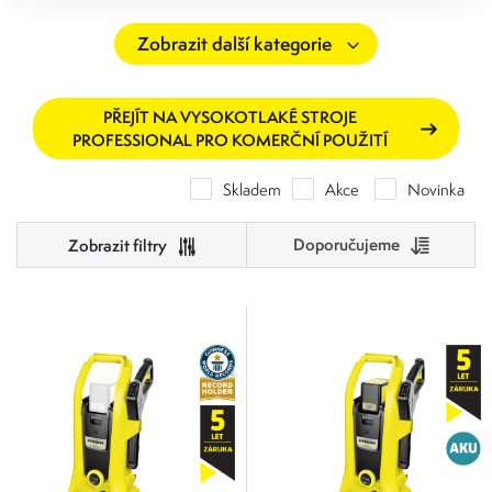
PŘEJÍT NA VYSOKOTLAKÉ STROJE
PROFESSIONAL PRO KOMERČNÍ POUŽITÍ
Skladem
Akce
Novinka
Doporučujeme
Cena
0
60 001
Výrobci
0
15 000
30 001
45 001
60 001
Kärcher PROFI
Plošný výkon [m²/h]
Kärcher HOBBY
20
60