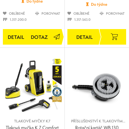
Do týdne
Do týdne
OBLÍBENÉ
POROVNAT
OBLÍBENÉ
POROVNAT
1.317-200.0
1.317-543.0
DOTAZ
TLAKOVÉ MYČKY K7
PŘÍSLUŠENSTVÍ K TLAKOVÝM
MYČKÁM
Tlaková myčka K 7 Comfort
Rotační kartáč WB 130