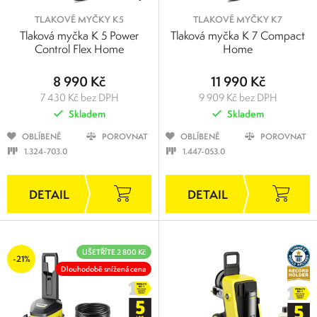
TLAKOVÉ MYČKY K5
TLAKOVÉ MYČKY K7
Tlaková myčka K 5 Power
Tlaková myčka K 7 Compact
Control Flex Home
Home
8 990 Kč
11 990 Kč
7 430 Kč bez DPH
9 909 Kč bez DPH
Skladem
Skladem
OBLÍBENÉ
POROVNAT
OBLÍBENÉ
POROVNAT
1.324-703.0
1.447-053.0
UŠETŘÍTE 2 800 Kč
-21%
Dlouhodobě snížená cena