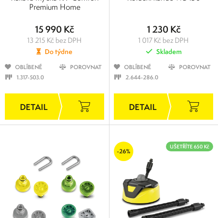
Premium Home
15 990 Kč
1 230 Kč
13 215 Kč bez DPH
1 017 Kč bez DPH
Do týdne
Skladem
OBLÍBENÉ
POROVNAT
OBLÍBENÉ
POROVNAT
1.317-503.0
2.644-286.0
UŠETŘÍTE 650 Kč
-26%