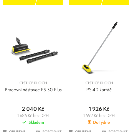
ČISTIČE PLOCH
ČISTIČE PLOCH
Pracovní nástavec PS 30 Plus
PS 40 kartáč
2 040 Kč
1 926 Kč
1 686 Kč bez DPH
1 592 Kč bez DPH
Skladem
Do týdne
OBLÍBENÉ
POROVNAT
OBLÍBENÉ
POROVNAT