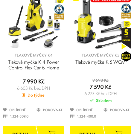
TLAKOVÉ MYČKY K4
TLAKOVÉ MYČKY K5
Tlaková myčka K 4 Power
Tlaková myčka K 5 WCM
Control Flex Car & Home
7 990 Kč
9 590 Kč
7 590 Kč
6 603 Kč bez DPH
6 273 Kč bez DPH
Do týdne
Skladem
OBLÍBENÉ
POROVNAT
OBLÍBENÉ
POROVNAT
1.324-309.0
1.324-400.0