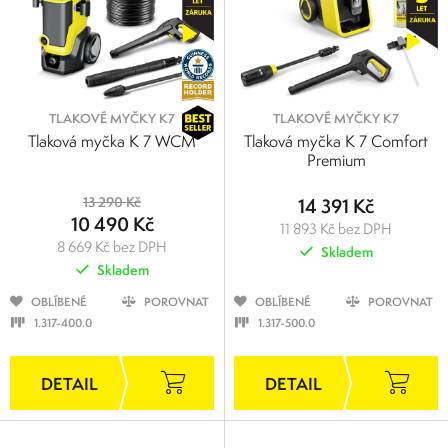
TLAKOVÉ MYČKY K7
TLAKOVÉ MYČKY K7
Tlaková myčka K 7 WCM
Tlaková myčka K 7 Comfort
Premium
13 290 Kč
14 391 Kč
10 490 Kč
11 893 Kč bez DPH
8 669 Kč bez DPH
Skladem
Skladem
OBLÍBENÉ
POROVNAT
OBLÍBENÉ
POROVNAT
1.317-400.0
1.317-500.0