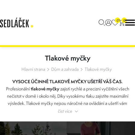
0
0
Tlakové myčky
Hlavní strana
Dům a zahrada
Tlakové myčky
VYSOCE ÚČINNÉ
TLAKOVÉ MYČKY
UŠETŘÍ VÁŠ ČAS.
tlakové myčky
Profesionální
zajistí rychlé a precizní vyčištění všech
nečistot v domě i okolo něj. Díky vysokému tlaku zajistíte maximální
výsledek. Tlakové myčky nejsou náročné na ovládání a ušetří vám
více než polovinu vody, kterou byste vypotřebovali při běžném
číst více
oplachování. Vysoký průtok vody zajistí rychlejší vyčistění od všech
nečistot. Vysokotlakým čističem pohodlně a bez námahy omyjete
fasádu, plot, auto i zahradní nábytek. Moderní design a kompaktní