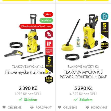
Akce
Novinka
Dlouhodobě snížená cena
TLAKOVÉ MYČKY K2
TLAKOVÉ MYČKY K3
Tlaková myčka K 2 Premium
TLAKOVÁ MYČKA K 3
POWER CONTROL HOME
2 390 Kč
5 290 Kč
1 975 Kč bez DPH
4 372 Kč bez DPH
Skladem
Skladem
OBLÍBENÉ
POROVNAT
OBLÍBENÉ
POROVNAT