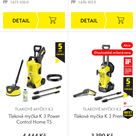
1.673-530.0
1.676-103.0
Akce
Dlouhodobě snížená cena
TLAKOVÉ MYČKY K3
TLAKOVÉ MYČKY K3
Tlaková myčka K 3 Power
Tlaková myčka K 3 Premium
Control Home T5
4 444 Kč
3 390 Kč