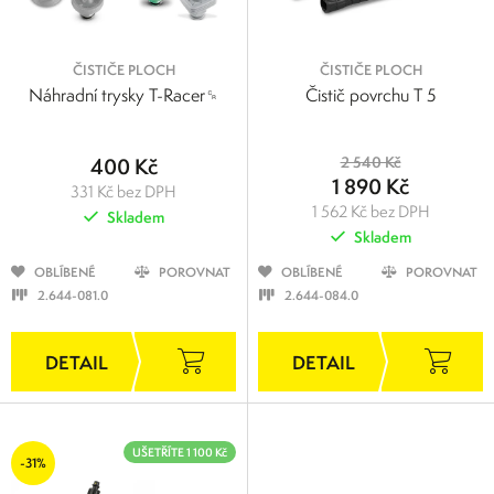
ČISTIČE PLOCH
ČISTIČE PLOCH
Náhradní trysky T-Racer␍
Čistič povrchu T 5
400 Kč
2 540 Kč
1 890 Kč
331 Kč bez DPH
1 562 Kč bez DPH
Skladem
Skladem
OBLÍBENÉ
POROVNAT
OBLÍBENÉ
POROVNAT
2.644-081.0
2.644-084.0
UŠETŘÍTE 1 100 Kč
-31%