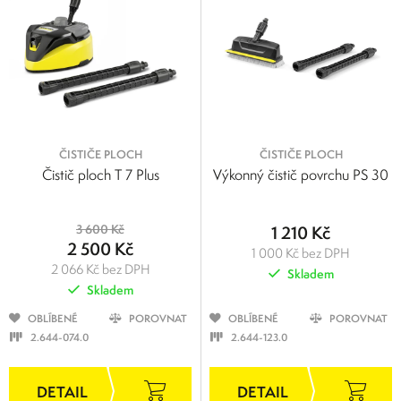
ČISTIČE PLOCH
ČISTIČE PLOCH
Čistič ploch T 7 Plus
Výkonný čistič povrchu PS 30
3 600 Kč
1 210 Kč
2 500 Kč
1 000 Kč bez DPH
2 066 Kč bez DPH
Skladem
Skladem
OBLÍBENÉ
POROVNAT
OBLÍBENÉ
POROVNAT
2.644-074.0
2.644-123.0