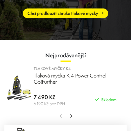
velikost zajistí pohodlné skladování.
Chci prodloužit záruku tlakové myčky
Nejprodávanější
TLAKOVÉ MYČKY K4
Tlaková myčka K 4 Power Control
Go!Further
7 490 Kč
Skladem
6 190 Kč bez DPH