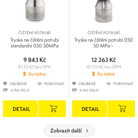
ČIŠTĚNÍ POTRUBÍ
ČIŠTĚNÍ POTRUBÍ
Tryska na čištění potrubí
Tryska na čištění potrubí 050
standardní 050 50MPa
50 MPa␍
9 843 Kč
12 263 Kč
8 135 Kč bez DPH
10 135 Kč bez DPH
Do týdne
Do týdne
OBLÍBENÉ
POROVNAT
OBLÍBENÉ
POROVNAT
4.765-012.0
4.765-016.0
Zobrazit další