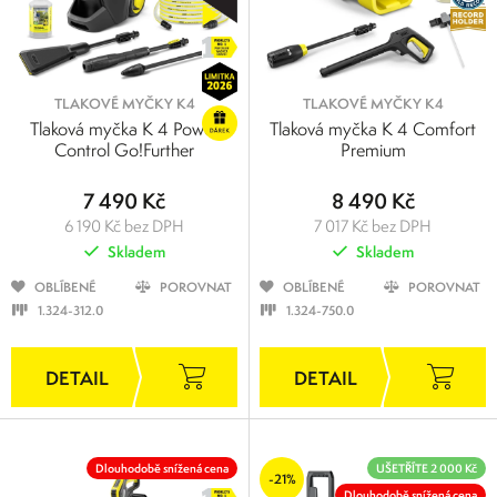
TLAKOVÉ MYČKY K4
TLAKOVÉ MYČKY K4
Tlaková myčka K 4 Power
Tlaková myčka K 4 Comfort
Control Go!Further
Premium
7 490 Kč
8 490 Kč
6 190 Kč bez DPH
7 017 Kč bez DPH
Skladem
Skladem
OBLÍBENÉ
POROVNAT
OBLÍBENÉ
POROVNAT
1.324-312.0
1.324-750.0
Dlouhodobě snížená cena
UŠETŘÍTE 2 000 Kč
-21%
Dlouhodobě snížená cena