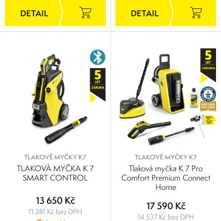
TLAKOVÉ MYČKY K7
TLAKOVÉ MYČKY K7
TLAKOVÁ MYČKA K 7
Tlaková myčka K 7 Pro
SMART CONTROL
Comfort Premium Connect
Home
13 650 Kč
17 590 Kč
11 281 Kč bez DPH
14 537 Kč bez DPH