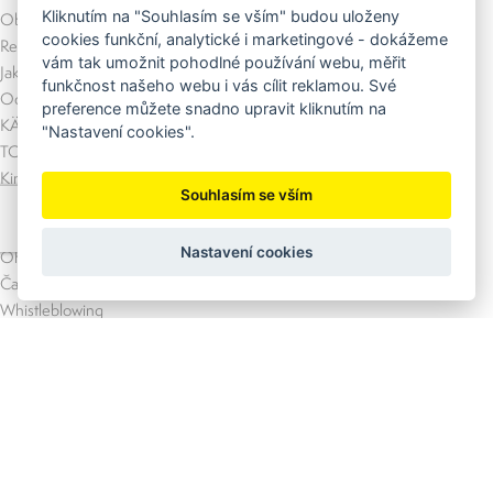
Kliknutím na "Souhlasím se vším" budou uloženy
Obchodní podmínky
cookies funkční, analytické i marketingové - dokážeme
Reklamace a vrácení zboží
vám tak umožnit pohodlné používání webu, měřit
Jak vybrat ...
funkčnost našeho webu i vás cílit reklamou. Své
Ochrana osobních údajů
preference můžete snadno upravit kliknutím na
KÄRCHER
"Nastavení cookies".
TORK
Kimberly-Clark
Souhlasím se vším
Náhradní plnění
Výhody a benefity našeho e-shopu
Nastavení cookies
Ohodnoťte nás
Často kladené dotazy (FAQ)
Whistleblowing
Menu
Služby
Půjčovna
Servis KÄRCHER
Kontakt