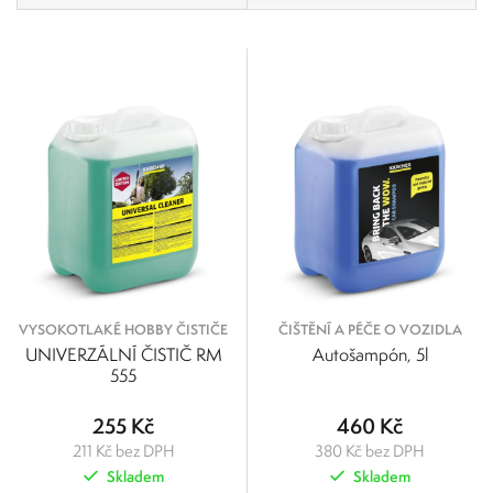
Cena
0
4 001
Výrobci
0
1 000
2 001
3 001
4 001
Kärcher PROFI
Kärcher HOBBY
Kimicar
VYSOKOTLAKÉ HOBBY ČISTIČE
ČIŠTĚNÍ A PÉČE O VOZIDLA
UNIVERZÁLNÍ ČISTIČ RM
Autošampón, 5l
555
255 Kč
460 Kč
211 Kč bez DPH
380 Kč bez DPH
Skladem
Skladem