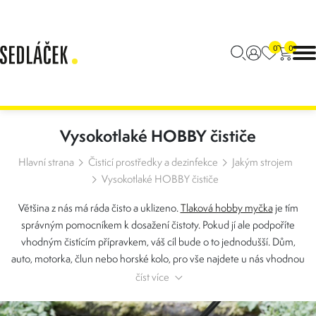
0
0
Vysokotlaké HOBBY čističe
Hlavní strana
Čisticí prostředky a dezinfekce
Jakým strojem
Vysokotlaké HOBBY čističe
Většina z nás má ráda čisto a uklizeno.
Tlaková hobby myčka
je tím
správným pomocníkem k dosažení čistoty. Pokud jí ale podpoříte
vhodným čistícím přípravkem, váš cíl bude o to jednodušší. Dům,
auto, motorka, člun nebo horské kolo, pro vše najdete u nás vhodnou
čisticí chemii.
číst více