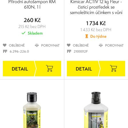
Přírodní autošampon RM
Kimicar ACTIV 12 kg Fleur -
610N, 1 l
čisticí prostředek se
samolešticím účinkem s vůní
260 Kč
1 734 Kč
215 Kč bez DPH
1 433 Kč bez DPH
Skladem
Do týdne
OBLÍBENÉ
POROVNAT
OBLÍBENÉ
POROVNAT
6.296-226.0
2100012F