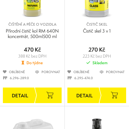
ČIŠTĚNÍ A PÉČE O VOZIDLA
ČISTIČ SKEL
Přírodní čistič kol RM 640N
Čistič skel 3 v 1
koncentrát, 500ml500 ml
470 Kč
270 Kč
388 Kč bez DPH
223 Kč bez DPH
Do týdne
Skladem
OBLÍBENÉ
POROVNAT
OBLÍBENÉ
POROVNAT
6.296-289.0
6.295-474.0