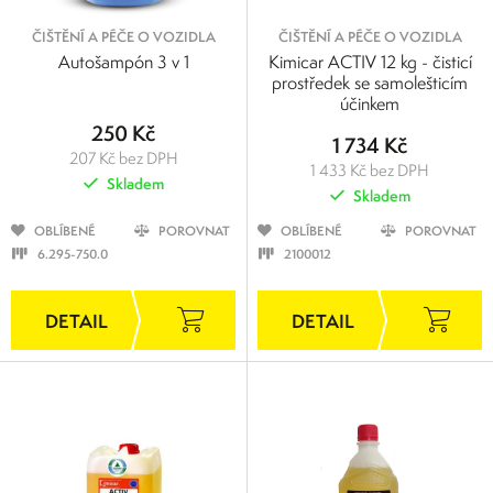
ČIŠTĚNÍ A PÉČE O VOZIDLA
ČIŠTĚNÍ A PÉČE O VOZIDLA
Autošampón 3 v 1
Kimicar ACTIV 12 kg - čisticí
prostředek se samolešticím
účinkem
250 Kč
1 734 Kč
207 Kč bez DPH
1 433 Kč bez DPH
Skladem
Skladem
OBLÍBENÉ
POROVNAT
OBLÍBENÉ
POROVNAT
6.295-750.0
2100012