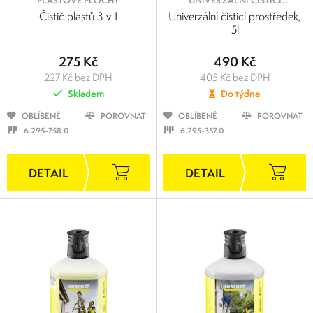
PLASTOVÉ PLOCHY
UNIVERZÁLNÍ ČISTICÍ
PROSTŘEDKY
Čistič plastů 3 v 1
Univerzální čisticí prostředek,
5l
275 Kč
490 Kč
227 Kč bez DPH
405 Kč bez DPH
Skladem
Do týdne
OBLÍBENÉ
POROVNAT
OBLÍBENÉ
POROVNAT
6.295-758.0
6.295-357.0