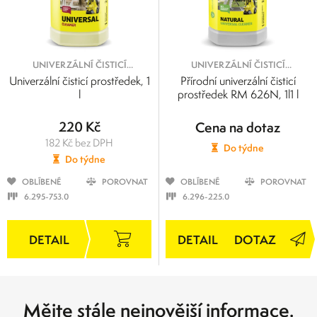
UNIVERZÁLNÍ ČISTICÍ
UNIVERZÁLNÍ ČISTICÍ
PROSTŘEDKY
PROSTŘEDKY
Univerzální čisticí prostředek, 1
Přírodní univerzální čisticí
l
prostředek RM 626N, 1l1 l
220 Kč
Cena na dotaz
182 Kč bez DPH
Do týdne
Do týdne
OBLÍBENÉ
POROVNAT
OBLÍBENÉ
POROVNAT
6.295-753.0
6.296-225.0
DOTAZ
Mějte stále nejnovější informace.