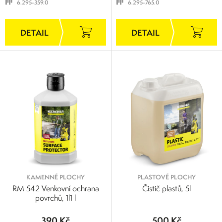
6.295-359.0
6.295-765.0
KAMENNÉ PLOCHY
PLASTOVÉ PLOCHY
RM 542 Venkovní ochrana
Čistič plastů, 5l
povrchů, 1l1 l
390 Kč
500 Kč