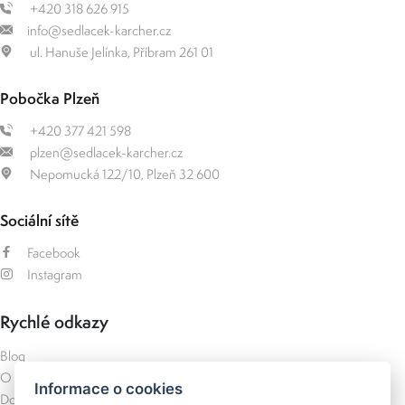
+420 318 626 915
info@sedlacek-karcher.cz
ul. Hanuše Jelínka, Příbram 261 01
Pobočka Plzeň
+420 377 421 598
plzen@sedlacek-karcher.cz
Nepomucká 122/10, Plzeň 32 600
Sociální sítě
Facebook
Instagram
Rychlé odkazy
Blog
O nás
Informace o cookies
Doprava