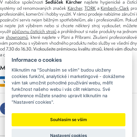
Sedláček Kärcher
V nabídce společnosti
najdete hygienické a čistící
systémy od renomovaných značek
Kärcher
,
TORK
a
Kimberly-Clark
pro
profesionální, komerční i hobby využití. V rámci prodeje nabízíme záruční i
pozáruční servis nejen běžným spotřebitelům, ale i profesionálům. Pokud
si nejste jisti výběrem nebo si chcete některý stroj vyzkoušet, můžete
využít
půjčovnu čistících strojů
a prohlédnout si naše produkty na jedno
ze
showroomů
, které najdete v Plzni a Příbrami. Zkušení profesionálové
vám pomohou s výběrem vhodného produktu nebo služby ve všední dny
od 7.30 do 16.30. Vyzkoušejte prémiovou kvalitu strojů, které vám dlouho
a dobře poslouží nejen doma, ale i v zaměstnání.
Informace o cookies
Možnosti platby
Kliknutím na "Souhlasím se vším" budou uloženy
cookies funkční, analytické i marketingové - dokážeme
vám tak umožnit pohodlné používání webu, měřit
funkčnost našeho webu i vás cílit reklamou. Své
preference můžete snadno upravit kliknutím na
"Nastavení cookies".
Souhlasím se vším
Copyright © 2026 Sedláček s.r.o.
Created by
OLC Webdesign
Nastavení cookies