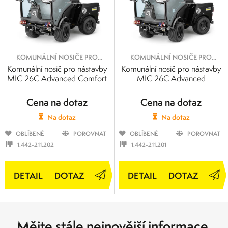
KOMUNÁLNÍ NOSIČE PRO
KOMUNÁLNÍ NOSIČE PRO
NÁSTAVBY
NÁSTAVBY
Komunální nosič pro nástavby
Komunální nosič pro nástavby
MIC 26C Advanced Comfort
MIC 26C Advanced
Cena na dotaz
Cena na dotaz
Na dotaz
Na dotaz
OBLÍBENÉ
POROVNAT
OBLÍBENÉ
POROVNAT
1.442-211.202
1.442-211.201
DOTAZ
DOTAZ
Mějte stále nejnovější informace.