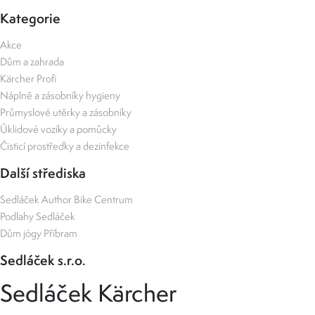
Kategorie
Akce
Dům a zahrada
Kärcher Profi
Náplně a zásobníky hygieny
Průmyslové utěrky a zásobníky
Úklidové vozíky a pomůcky
Čisticí prostředky a dezinfekce
Další střediska
Sedláček Author Bike Centrum
Podlahy Sedláček
Dům jógy Příbram
Sedláček s.r.o.
Sedláček Kärcher