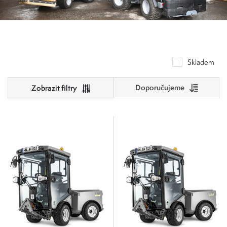
Skladem
Doporučujeme
Cena
0
500
0
125
250
375
500