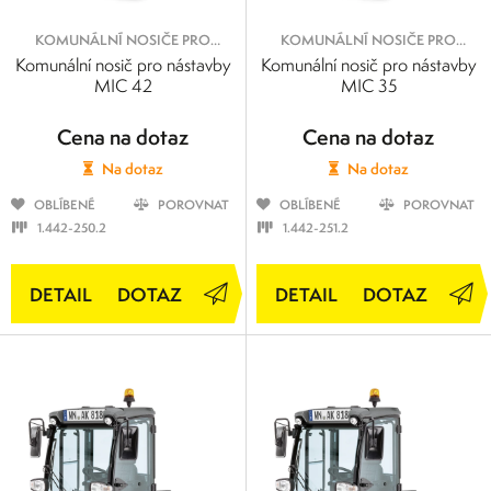
KOMUNÁLNÍ NOSIČE PRO
KOMUNÁLNÍ NOSIČE PRO
NÁSTAVBY
NÁSTAVBY
Komunální nosič pro nástavby
Komunální nosič pro nástavby
MIC 42
MIC 35
Cena na dotaz
Cena na dotaz
Na dotaz
Na dotaz
OBLÍBENÉ
POROVNAT
OBLÍBENÉ
POROVNAT
1.442-250.2
1.442-251.2
DOTAZ
DOTAZ