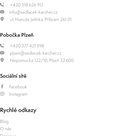
+420 318 626 915
info@sedlacek-karcher.cz
ul. Hanuše Jelínka, Příbram 261 01
Pobočka Plzeň
+420 377 421 598
plzen@sedlacek-karcher.cz
Nepomucká 122/10, Plzeň 32 600
Sociální sítě
Facebook
Instagram
Rychlé odkazy
Blog
O nás
Doprava