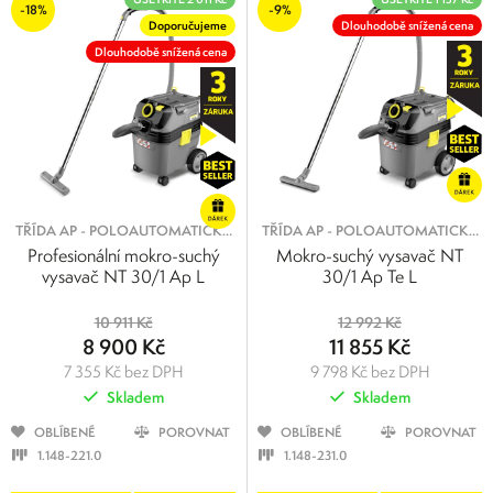
-18%
-9%
Doporučujeme
Dlouhodobě snížená cena
Dlouhodobě snížená cena
TŘÍDA AP - POLOAUTOMATICKÝ
TŘÍDA AP - POLOAUTOMATICKÝ
OKLEP FILTRU PRO PRÁCI SE
OKLEP FILTRU PRO PRÁCI SE
Profesionální mokro-suchý
Mokro-suchý vysavač NT
STŘEDNĚ JEMNÝM PRACHEM
STŘEDNĚ JEMNÝM PRACHEM
vysavač NT 30/1 Ap L
30/1 Ap Te L
10 911 Kč
12 992 Kč
8 900 Kč
11 855 Kč
7 355 Kč bez DPH
9 798 Kč bez DPH
Skladem
Skladem
OBLÍBENÉ
POROVNAT
OBLÍBENÉ
POROVNAT
1.148-221.0
1.148-231.0