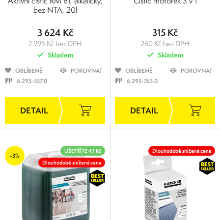
Aktivní čistič RM 81, alkalický,
Čistič motorek 3 v 1
bez NTA, 20l
3 624 Kč
315 Kč
2 995 Kč bez DPH
260 Kč bez DPH
Skladem
Skladem
OBLÍBENÉ
POROVNAT
OBLÍBENÉ
POROVNAT
6.295-557.0
6.295-763.0
UŠETŘÍTE 47 Kč
Dlouhodobě snížená cena
-3%
Dlouhodobě snížená cena