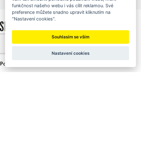
funkčnost našeho webu i vás cílit reklamou. Své
preference můžete snadno upravit kliknutím na
"Nastavení cookies".
Souhlasím se vším
Nastavení cookies
Pobočka Příbram
+420 318 626 915
info@sedlacek-karcher.cz
ul. Hanuše Jelínka, Příbram 261 01
Pobočka Plzeň
+420 377 421 598
plzen@sedlacek-karcher.cz
Nepomucká 122/10, Plzeň 32 600