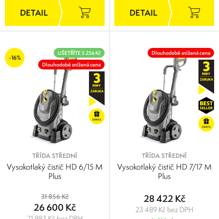
UŠETŘÍTE 5 256 Kč
Dlouhodobě snížená cena
-16%
Dlouhodobě snížená cena
TŘÍDA STŘEDNÍ
TŘÍDA STŘEDNÍ
Vysokotlaký čistič HD 6/15 M
Vysokotlaký čistič HD 7/17 M
Plus
Plus
31 856 Kč
28 422 Kč
26 600 Kč
23 489 Kč bez DPH
21 983 Kč bez DPH