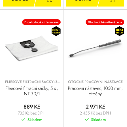
Dlouhodobě snížená cena
Dlouhodobě snížená cena
FLIESOVÉ FILTRAČNÍ SÁČKY (3-
OTOČNÉ PRACOVNÍ NÁSTAVCE
VRSTVÉ)
Fleecové filtrační sáčky, 5 x ,
Pracovní nástavec, 1050 mm,
NT 30/1
otočný
889 Kč
2 971 Kč
735 Kč bez DPH
2 455 Kč bez DPH
Skladem
Skladem