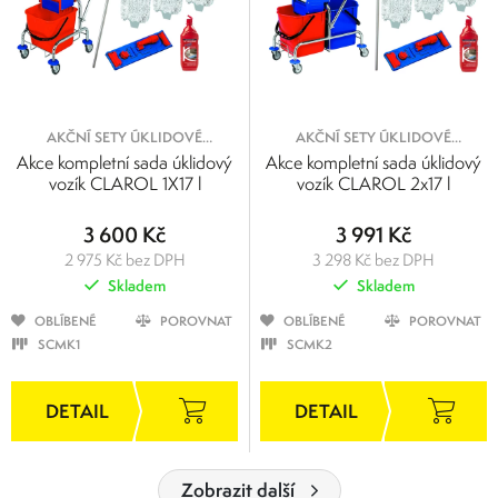
AKČNÍ SETY ÚKLIDOVÉ
AKČNÍ SETY ÚKLIDOVÉ
TECHNIKY
TECHNIKY
Akce kompletní sada úklidový
Akce kompletní sada úklidový
vozík CLAROL 1X17 l
vozík CLAROL 2x17 l
3 600 Kč
3 991 Kč
2 975 Kč bez DPH
3 298 Kč bez DPH
Skladem
Skladem
OBLÍBENÉ
POROVNAT
OBLÍBENÉ
POROVNAT
SCMK1
SCMK2
Zobrazit další