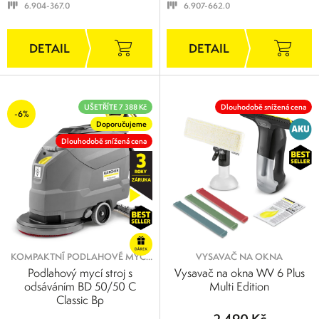
6.904-367.0
6.907-662.0
UŠETŘÍTE 7 388 Kč
Dlouhodobě snížená cena
-6%
Doporučujeme
Dlouhodobě snížená cena
KOMPAKTNÍ PODLAHOVÉ MYCÍ
VYSAVAČ NA OKNA
STROJE
Podlahový mycí stroj s
Vysavač na okna WV 6 Plus
odsáváním BD 50/50 C
Multi Edition
Classic Bp
2 490 Kč