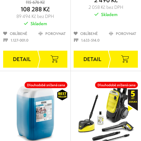
115 676 Kč
2 058 Kč bez DPH
108 288 Kč
Skladem
89 494 Kč bez DPH
Skladem
OBLÍBENÉ
POROVNAT
OBLÍBENÉ
POROVNAT
1.127-001.0
1.633-514.0
Dlouhodobě snížená cena
Dlouhodobě snížená cena