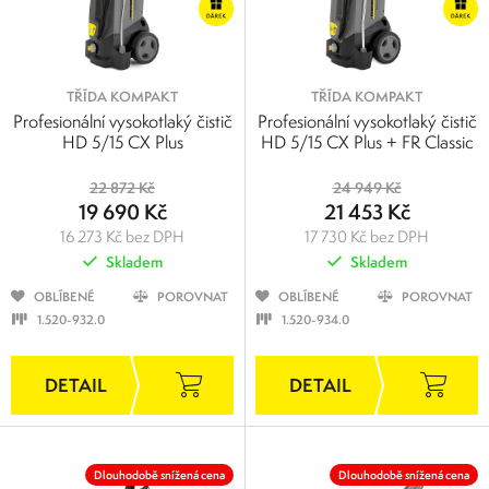
TŘÍDA KOMPAKT
TŘÍDA KOMPAKT
Profesionální vysokotlaký čistič
Profesionální vysokotlaký čistič
HD 5/15 CX Plus
HD 5/15 CX Plus + FR Classic
22 872 Kč
24 949 Kč
19 690 Kč
21 453 Kč
16 273 Kč bez DPH
17 730 Kč bez DPH
Skladem
Skladem
OBLÍBENÉ
POROVNAT
OBLÍBENÉ
POROVNAT
1.520-932.0
1.520-934.0
Dlouhodobě snížená cena
Dlouhodobě snížená cena