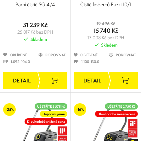
Parní čistič SG 4/4
Čistič koberců Puzzi 10/1
31 239 Kč
19 496 Kč
15 740 Kč
25 817 Kč bez DPH
13 008 Kč bez DPH
Skladem
Skladem
OBLÍBENÉ
POROVNAT
OBLÍBENÉ
POROVNAT
1.092-104.0
1.100-130.0
UŠETŘÍTE 3 578 Kč
UŠETŘÍTE 2 750 Kč
-25%
-16%
Doporučujeme
Dlouhodobě snížená cena
Dlouhodobě snížená cena