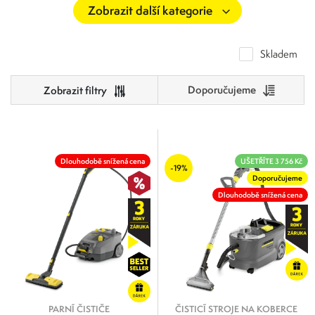
Skladem
Doporučujeme
Cena
0
241 000
Dlouhodobě snížená cena
UŠETŘÍTE 3 756 Kč
Výrobci
-19%
Doporučujeme
0
60 250
120 500
180 750
241 000
Kärcher PROFI
Dlouhodobě snížená cena
Kärcher HOBBY
EAST MOP spol. s.r.o.
PARNÍ ČISTIČE
ČISTICÍ STROJE NA KOBERCE