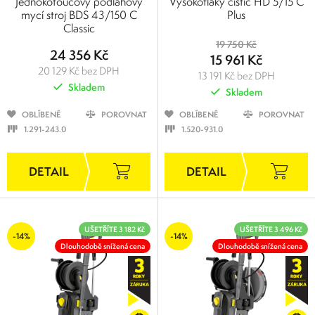
Jednokotoučový podlahový
Vysokotlaký čistič HD 5/15 C
mycí stroj BDS 43/150 C
Plus
Classic
19 750 Kč
24 356 Kč
15 961 Kč
20 129 Kč bez DPH
13 191 Kč bez DPH
Skladem
Skladem
OBLÍBENÉ
POROVNAT
OBLÍBENÉ
POROVNAT
1.291-243.0
1.520-931.0
UŠETŘÍTE 3 182 Kč
UŠETŘÍTE 3 496 Kč
-14%
-14%
Dlouhodobě snížená cena
Dlouhodobě snížená cena