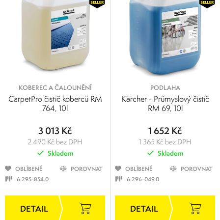
KOBEREC A ČALOUNĚNÍ
PODLAHA
CarpetPro čistič koberců RM
Kärcher - Průmyslový čistič
764, 10l
RM 69, 10l
3 013 Kč
1 652 Kč
2 490 Kč bez DPH
1 365 Kč bez DPH
Skladem
Skladem
OBLÍBENÉ
POROVNAT
OBLÍBENÉ
POROVNAT
6.295-854.0
6.296-049.0