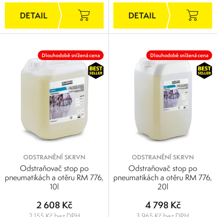
Dlouhodobě snížená cena
Dlouhodobě snížená cena
ODSTRANĚNÍ SKRVN
ODSTRANĚNÍ SKRVN
Odstraňovač stop po
Odstraňovač stop po
pneumatikách a otěru RM 776,
pneumatikách a otěru RM 776,
10l
20l
2 608 Kč
4 798 Kč
2 155 Kč bez DPH
3 965 Kč bez DPH