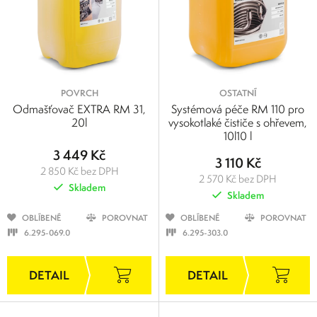
POVRCH
OSTATNÍ
Odmašťovač EXTRA RM 31,
Systémová péče RM 110 pro
20l
vysokotlaké čističe s ohřevem,
10l10 l
3 449 Kč
3 110 Kč
2 850 Kč bez DPH
2 570 Kč bez DPH
Skladem
Skladem
OBLÍBENÉ
POROVNAT
OBLÍBENÉ
POROVNAT
6.295-069.0
6.295-303.0