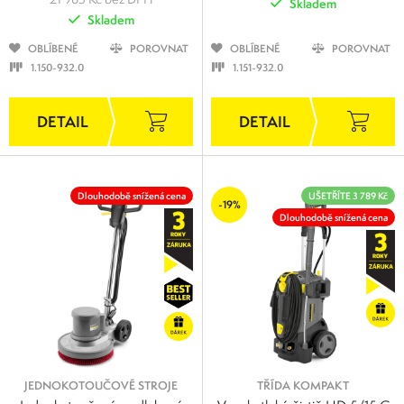
Skladem
Skladem
OBLÍBENÉ
POROVNAT
OBLÍBENÉ
POROVNAT
1.150-932.0
1.151-932.0
Dlouhodobě snížená cena
UŠETŘÍTE 3 789 Kč
-19%
Dlouhodobě snížená cena
JEDNOKOTOUČOVÉ STROJE
TŘÍDA KOMPAKT