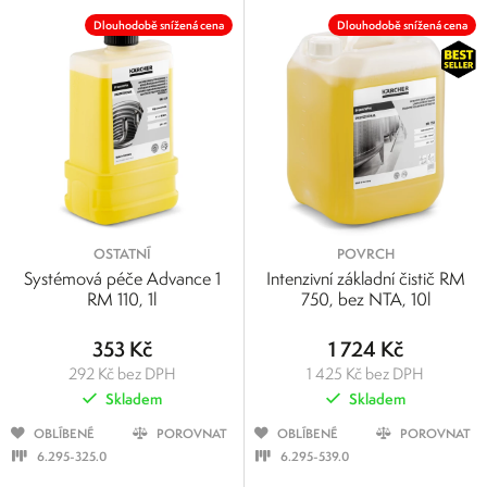
Dlouhodobě snížená cena
Dlouhodobě snížená cena
OSTATNÍ
POVRCH
Systémová péče Advance 1
Intenzivní základní čistič RM
RM 110, 1l
750, bez NTA, 10l
353 Kč
1 724 Kč
292 Kč bez DPH
1 425 Kč bez DPH
Skladem
Skladem
OBLÍBENÉ
POROVNAT
OBLÍBENÉ
POROVNAT
6.295-325.0
6.295-539.0