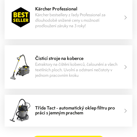
Kärcher Professional
Kärcher bestsellery z řady Professional za
dlouhodobě snížené ceny s možností
prodloužení záruky na 3 roky!
Čisticí stroje na koberce
Extraktory na čištění koberců, čalounění a všech
textilních ploch. Uvolní a odstraní nečistoty v
jednom pracovním kroku
Třída Tact - automatický oklep filtru pro
práci s jemným prachem