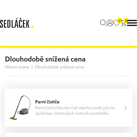
0
0
Dlouhodobě snížená cena
Hlavní strana
Dlouhodobě snížená cena
Parní čističe
Parní čističe Kärcher čistí všechny tvrdé plochy
úplně bez chemických čisticích prostředků.