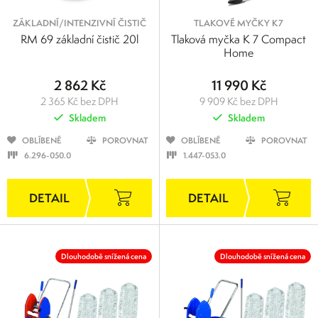
ZÁKLADNÍ/INTENZIVNÍ ČISTIČ
TLAKOVÉ MYČKY K7
RM 69 základní čistič 20l
Tlaková myčka K 7 Compact
Home
2 862 Kč
11 990 Kč
2 365 Kč bez DPH
9 909 Kč bez DPH
Skladem
Skladem
OBLÍBENÉ
POROVNAT
OBLÍBENÉ
POROVNAT
6.296-050.0
1.447-053.0
Dlouhodobě snížená cena
Dlouhodobě snížená cena