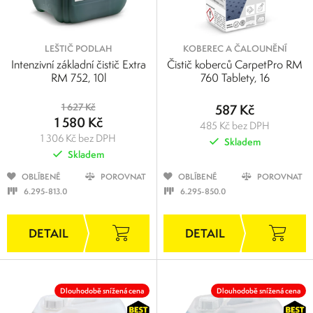
LEŠTIČ PODLAH
KOBEREC A ČALOUNĚNÍ
Intenzivní základní čistič Extra
Čistič koberců CarpetPro RM
RM 752, 10l
760 Tablety, 16
1 627 Kč
587 Kč
1 580 Kč
485 Kč bez DPH
1 306 Kč bez DPH
Skladem
Skladem
OBLÍBENÉ
POROVNAT
OBLÍBENÉ
POROVNAT
6.295-813.0
6.295-850.0
Dlouhodobě snížená cena
Dlouhodobě snížená cena