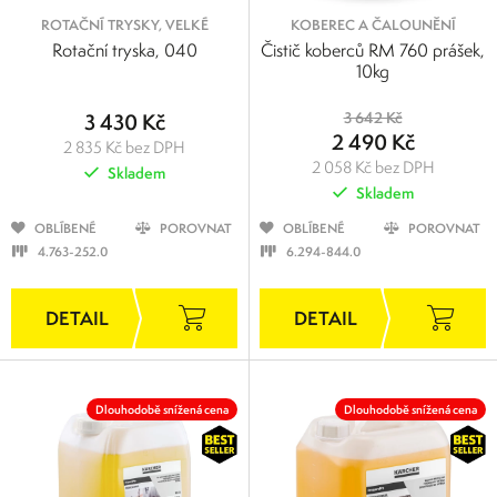
ROTAČNÍ TRYSKY, VELKÉ
KOBEREC A ČALOUNĚNÍ
Rotační tryska, 040
Čistič koberců RM 760 prášek,
10kg
3 430 Kč
3 642 Kč
2 490 Kč
2 835 Kč bez DPH
2 058 Kč bez DPH
Skladem
Skladem
OBLÍBENÉ
POROVNAT
OBLÍBENÉ
POROVNAT
4.763-252.0
6.294-844.0
Dlouhodobě snížená cena
Dlouhodobě snížená cena