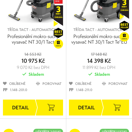
TŘÍDA TACT - AUTOMATICKÝ
TŘÍDA TACT - AUTOMATICKÝ
OKLEP FILTRU PRO PRÁCI S
OKLEP FILTRU PRO PRÁCI S
Profesionální mokro-suchý
Profesionální mokro-suchý
JEMNÝM PRACHEM
JEMNÝM PRACHEM
vysavač NT 30/1 Tact
vysavač NT 30/1 Tact Te*EU
14 553 Kč
17 148 Kč
10 975 Kč
14 398 Kč
9 070 Kč bez DPH
11 899 Kč bez DPH
Skladem
Skladem
OBLÍBENÉ
POROVNAT
OBLÍBENÉ
POROVNAT
1.148-201.0
1.148-211.0
UŠETŘÍTE 2 011 Kč
UŠETŘÍTE 1 137 Kč