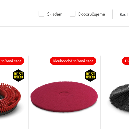
Skladem
Doporučujeme
Řadit
 snížená cena
Dlouhodobě snížená cena
Dl