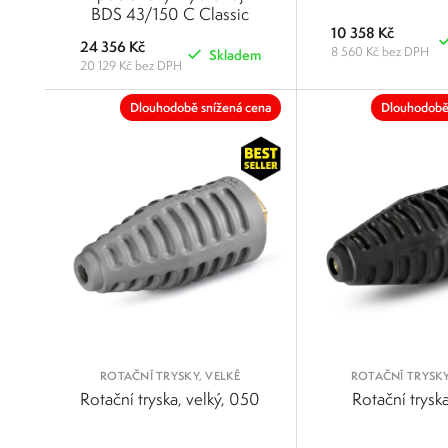
BDS 43/150 C Classic
10 358 Kč
24 356 Kč
8 560 Kč bez DPH
Skladem
20 129 Kč bez DPH
POROVNAT
Dlouhodobě snížená cena
Dlouhodobě
ROTAČNÍ TRYSKY, VELKÉ
ROTAČNÍ TRYSKY
Rotační tryska, velký, 050
Rotační trysk