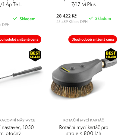
O PRÁCI SE STŘEDNĚ
/1 Ap Te L
7/17 M Plus
NÝM PRACHEM
28 422 Kč
Skladem
Skladem
23 489 Kč bez DPH
ez DPH
POROVNAT
POROVNAT
ouhodobě snížená cena
Dlouhodobě snížená cena
RACOVNÍ NÁSTAVCE
ROTAČNÍ MYCÍ KARTÁČ
í nástavec, 1050
Rotační mycí kartáč pro
m, otočný
stroje < 800 l/h