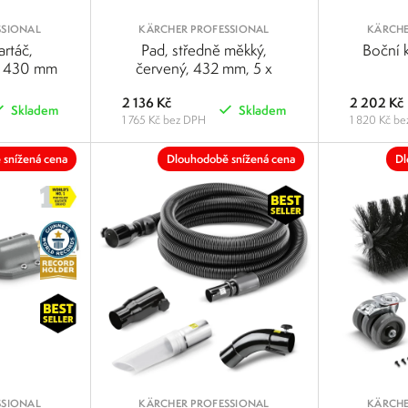
SSIONAL
KÄRCHER PROFESSIONAL
KÄRCHE
rtáč,
Pad, středně měkký,
Boční k
ý, 430 mm
červený, 432 mm, 5 x
2 136 Kč
2 202 Kč
Skladem
Skladem
1 765 Kč bez DPH
1 820 Kč b
POROVNAT
POROVNAT
 snížená cena
Dlouhodobě snížená cena
Dl
SSIONAL
KÄRCHER PROFESSIONAL
KÄRCHE