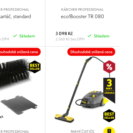
R PROFESSIONAL
KÄRCHER PROFESSIONAL
artáč, standard
eco!Booster TR 080
3 098 Kč
Skladem
Skladem
ez DPH
2 560 Kč bez DPH
POROVNAT
POROVNAT
ouhodobě snížená cena
Dlouhodobě snížená cena
R PROFESSIONAL
PARNÍ ČISTIČE