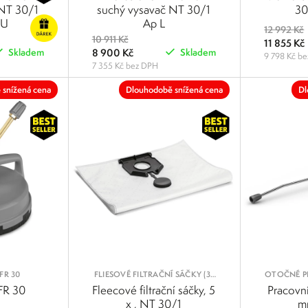
CHEM
FILTRU PRO PRÁCI SE STŘEDNĚ
FILTRU PR
 NT 30/1
suchý vysavač NT 30/1
30
JEMNÝM PRACHEM
JEM
EU
Ap L
12 992 Kč
10 911 Kč
11 855 Kč
8 900 Kč
Skladem
Skladem
9 798 Kč b
7 355 Kč bez DPH
POROVNAT
POROVNAT
 snížená cena
Dlouhodobě snížená cena
Dl
FR 30
FLIESOVÉ FILTRAČNÍ SÁČKY (3-
OTOČNÉ P
VRSTVÉ)
 FR 30
Fleecové filtrační sáčky, 5
Pracovn
x , NT 30/1
m