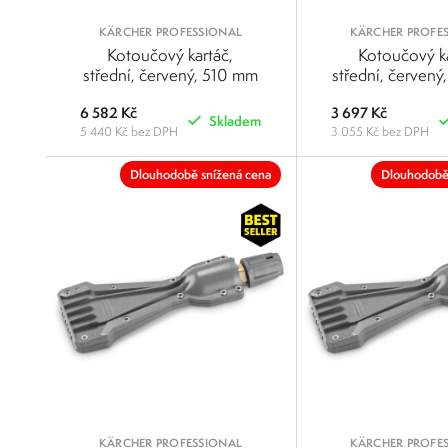
KÄRCHER PROFESSIONAL
KÄRCHER PROFE
Kotoučový kartáč,
Kotoučový ka
střední, červený, 510 mm
střední, červen
6 582 Kč
3 697 Kč
Skladem
5 440 Kč bez DPH
3 055 Kč bez DPH
POROVNAT
Dlouhodobě snížená cena
Dlouhodobě
KÄRCHER PROFESSIONAL
KÄRCHER PROFE