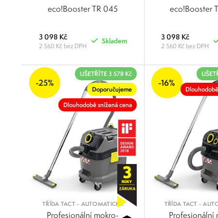
eco!Booster TR 045
eco!Booster 
3 098 Kč
3 098 Kč
Skladem
2 560 Kč bez DPH
2 560 Kč bez DPH
POROVNAT
UŠETŘÍTE 3 578 Kč
UŠETŘ
-25%
-16%
Doporučujeme
Dlouhodobě
Dlouhodobě snížená cena
TŘÍDA TACT - AUTOMATICKÝ
TŘÍDA TACT - AU
OKLEP FILTRU PRO PRÁCI S
OKLEP FILTRU PRO
Profesionální mokro-
Profesionální