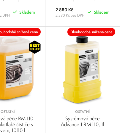
2 880 Kč
Skladem
Skladem
ez DPH
2 380 Kč bez DPH
POROVNAT
POROVNAT
ouhodobě snížená cena
Dlouhodobě snížená cena
OSTATNÍ
OSTATNÍ
vá péče RM 110
Systémová péče
kotlaké čističe s
Advance 1 RM 110, 1l
vem, 10l10 l