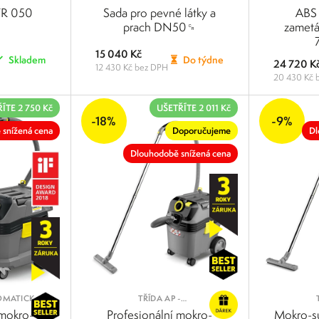
TR 050
Sada pro pevné látky a
ABS 
prach DN50␍
zametá
15 040 Kč
Skladem
Do týdne
24 720 K
12 430 Kč bez DPH
20 430 Kč 
POROVNAT
POROVNAT
ÍTE 2 750 Kč
UŠETŘÍTE 2 011 Kč
-18%
-9%
 snížená cena
Doporučujeme
Dl
Dlouhodobě snížená cena
TOMATICKÝ
TŘÍDA AP -
 PRÁCI S
POLOAUTOMATICKÝ OKLEP
POLOAU
 mokro-
Profesionální mokro-
Mokro-s