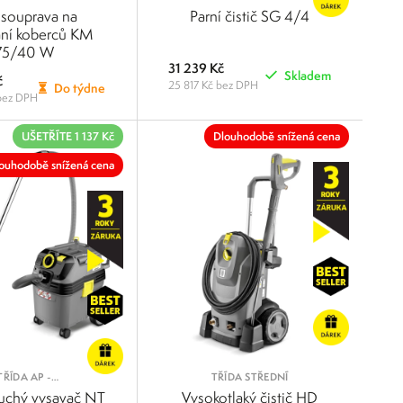
souprava na
Parní čistič SG 4/4
ní koberců KM
75/40 W
31 239 Kč
Skladem
č
25 817 Kč bez DPH
Do týdne
bez DPH
POROVNAT
POROVNAT
UŠETŘÍTE 1 137 Kč
Dlouhodobě snížená cena
ouhodobě snížená cena
TŘÍDA AP -
TŘÍDA STŘEDNÍ
TOMATICKÝ OKLEP
uchý vysavač NT
Vysokotlaký čistič HD