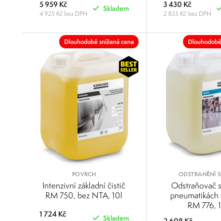
5 959 Kč
3 430 Kč
Skladem
4 925 Kč bez DPH
2 835 Kč bez DPH
POROVNAT
Dlouhodobě snížená cena
Dlouhodobě
POVRCH
ODSTRANĚNÍ 
Intenzivní základní čistič
Odstraňovač 
RM 750, bez NTA, 10l
pneumatikách 
RM 776, 1
1 724 Kč
Skladem
2 608 Kč