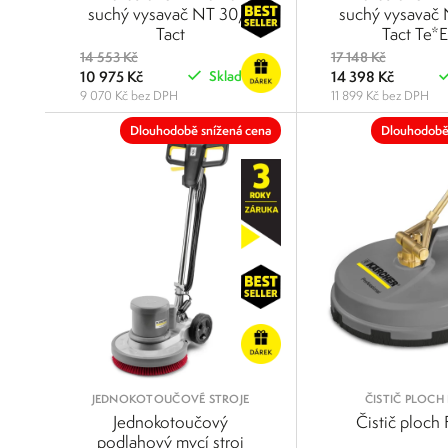
JEMNÝM PRACHEM
JEMNÝM PRA
suchý vysavač NT 30/1
suchý vysavač
Tact
Tact Te*
14 553 Kč
17 148 Kč
10 975 Kč
14 398 Kč
Skladem
9 070 Kč bez DPH
11 899 Kč bez DPH
POROVNAT
Dlouhodobě snížená cena
Dlouhodobě
JEDNOKOTOUČOVÉ STROJE
ČISTIČ PLOCH 
Jednokotoučový
Čistič ploch
podlahový mycí stroj