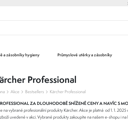
ě a zásobníky hygieny
Průmyslové utěrky a zásobníky
ärcher Professional
ana
Akce
Bestsellers
Kärcher Professional
 PROFESSIONAL ZA DLOUHODOBĚ SNÍŽENÉ CENY A NAVÍC S M
je na vybrané profesionální produkty Kärcher. Akce je platná od 1. 1. 2025
ní zboží uvedené v akci. Vybrané produkty zakoupíte na našem e-shopu i 