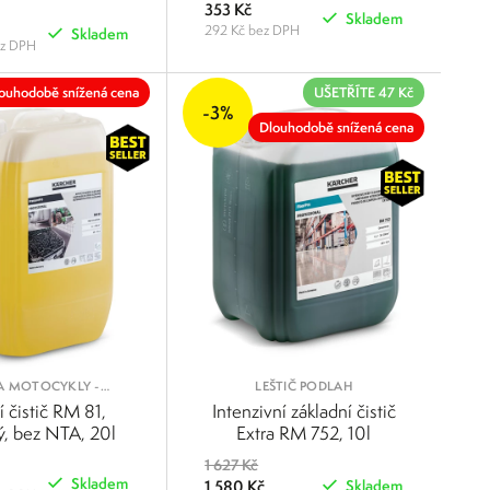
353 Kč
Skladem
292 Kč bez DPH
Skladem
ez DPH
POROVNAT
POROVNAT
ouhodobě snížená cena
UŠETŘÍTE 47 Kč
-3%
Dlouhodobě snížená cena
A MOTOCYKLY -
LEŠTIČ PODLAH
VOZIDLA
í čistič RM 81,
Intenzivní základní čistič
ký, bez NTA, 20l
Extra RM 752, 10l
1 627 Kč
Skladem
1 580 Kč
Skladem