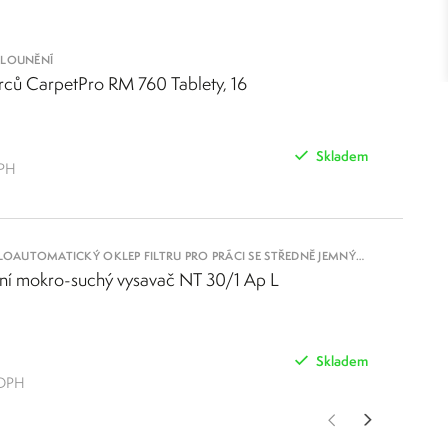
ALOUNĚNÍ
erců CarpetPro RM 760 Tablety, 16
Skladem
DPH
OLOAUTOMATICKÝ OKLEP FILTRU PRO PRÁCI SE STŘEDNĚ JEMNÝM
lní mokro-suchý vysavač NT 30/1 Ap L
Skladem
 DPH