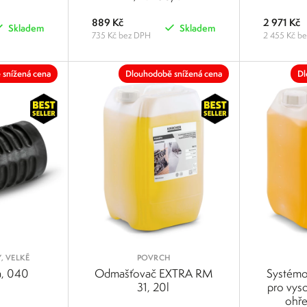
889 Kč
2 971 Kč
Skladem
Skladem
735 Kč bez DPH
2 455 Kč b
POROVNAT
POROVNAT
 snížená cena
Dlouhodobě snížená cena
Dl
, VELKÉ
POVRCH
a, 040
Odmašťovač EXTRA RM
Systémo
31, 20l
pro vyso
ohře