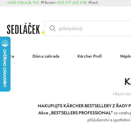
+420 318 626 915
Příbram
+420 377 421 598
Plzeň
Akce
Dům a zahrada
Kärcher Profi
Nápln
K
Hlavní str
NAKUPUJTE KÄRCHER BESTSELLERY Z ŘADY
Akce „BESTSELLERS PROFESSIONAL"
se vztahu
příslušenství a spotřeb