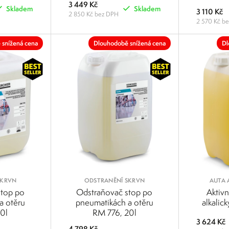
3 449 Kč
Skladem
Skladem
3 110 Kč
2 850 Kč bez DPH
2 570 Kč b
POROVNAT
POROVNAT
 snížená cena
Dlouhodobě snížená cena
Dl
SKRVN
ODSTRANĚNÍ SKRVN
AUTA 
stop po
Odstraňovač stop po
Aktivn
a otěru
pneumatikách a otěru
alkalic
0l
RM 776, 20l
3 624 Kč
4 798 Kč