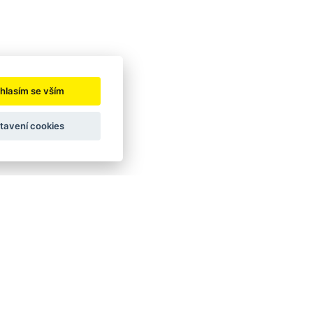
hlasím se vším
tavení cookies
onální, komerční i hobby využití. V rámci
 stroj vyzkoušet, můžete využít
půjčovnu
s výběrem vhodného produktu nebo služby