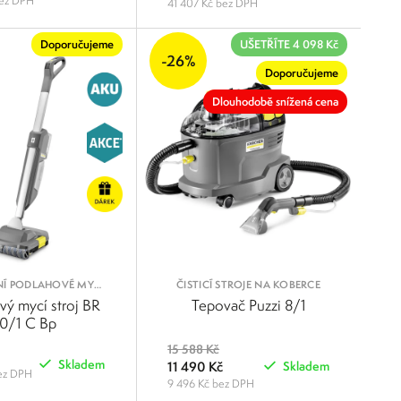
bez DPH
41 407 Kč bez DPH
POROVNAT
POROVNAT
Doporučujeme
UŠETŘÍTE 4 098 Kč
-26%
Doporučujeme
Dlouhodobě snížená cena
Í PODLAHOVÉ MYCÍ
ČISTICÍ STROJE NA KOBERCE
STROJE
vý mycí stroj BR
Tepovač Puzzi 8/1
0/1 C Bp
15 588 Kč
Skladem
11 490 Kč
Skladem
bez DPH
9 496 Kč bez DPH