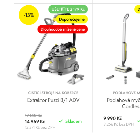
POROVNAT
UŠETŘÍTE 2 179 Kč
D
-13%
Doporučujeme
Dlouhodobě snížená cena
ČISTICÍ STROJE NA KOBERCE
PODLAHOVÉ 
Extraktor Puzzi 8/1 ADV
Podlahová myč
Cordles
17 148 Kč
9 990 Kč
14 969 Kč
Skladem
8 256 Kč bez DPH
12 371 Kč bez DPH
POROVNAT