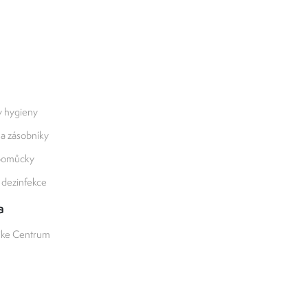
y hygieny
 a zásobníky
 pomůcky
a dezinfekce
a
ike Centrum