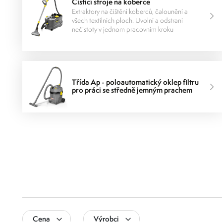
Čisticí stroje na koberce
Extraktory na čištění koberců, čalounění a
všech textilních ploch. Uvolní a odstraní
nečistoty v jednom pracovním kroku
Třída Ap - poloautomatický oklep filtru
pro práci se středně jemným prachem
Cena
Výrobci