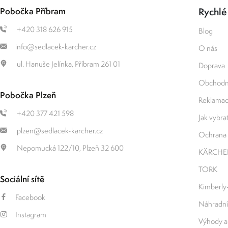
Pobočka Příbram
Rychlé
+420 318 626 915
Blog
info@sedlacek-karcher.cz
O nás
ul. Hanuše Jelínka, Příbram 261 01
Doprava
Obchodn
Pobočka Plzeň
Reklamace
+420 377 421 598
Jak vybrat 
plzen@sedlacek-karcher.cz
Ochrana 
Nepomucká 122/10, Plzeň 32 600
KÄRCHE
TORK
Sociální sítě
Kimberly
Facebook
Náhradní
Instagram
Výhody a