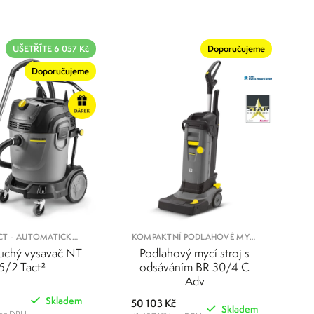
UŠETŘÍTE 6 057 Kč
Doporučujeme
Doporučujeme
CT - AUTOMATICKÝ
KOMPAKTNÍ PODLAHOVÉ MYCÍ
ILTRU PRO PRÁCI S
STROJE
uchý vysavač NT
Podlahový mycí stroj s
NÝM PRACHEM
5/2 Tact²
odsáváním BR 30/4 C
Adv
Skladem
50 103 Kč
Skladem