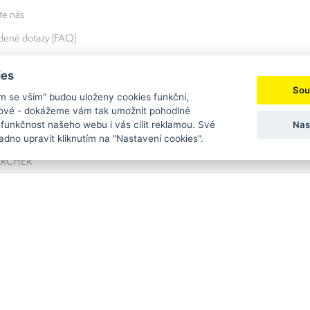
e nás
adené dotazy (FAQ)
lowing
ies
Sou
ím se vším" budou uloženy cookies funkční,
ngové - dokážeme vám tak umožnit pohodlné
Nas
 funkčnost našeho webu i vás cílit reklamou. Své
dno upravit kliknutím na "Nastavení cookies".
KÄRCHER
ystémy od renomovaných značek
Kärcher
,
TORK
a
Kimberly-Clark
pro profesi
ale i profesionálům. Pokud si nejste jisti výběrem nebo si chcete některý
 které najdete v Plzni a Příbrami. Zkušení profesionálové vám pomohou 
ré vám dlouho a dobře poslouží nejen doma, ale i v zaměstnání.