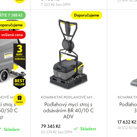
27 497 Kč 
7 355 Kč bez DPH
POROVNAT
POROVNAT
ÍTE 7 388 Kč
Doporučujeme
oporučujeme
 snížená cena
HOVÉ MYCÍ
KOMPAKTNÍ PODLAHOVÉ MYCÍ
KOMPAKTN
STROJE
 stroj s
Podlahový mycí stroj s
Podlaho
50/50 C
odsáváním BR 40/10 C
3
Bp
ADV
17 632 Kč
79 345 Kč
14 572 Kč 
Skladem
Skladem
65 574 Kč bez DPH