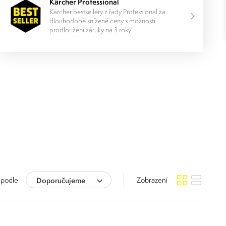
Kärcher Professional
Kärcher bestsellery z řady Professional za
dlouhodobě snížené ceny s možností
prodloužení záruky na 3 roky!
 podle
Doporučujeme
Zobrazení