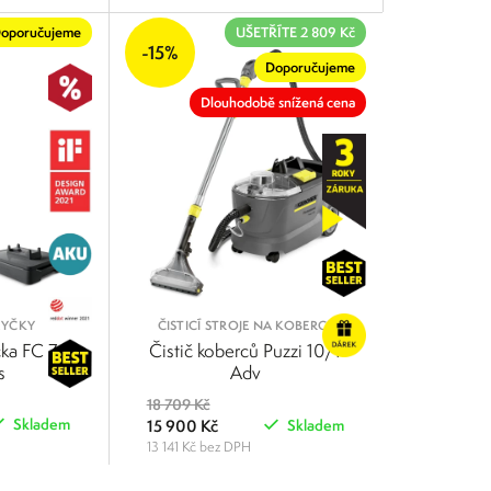
POROVNAT
POROVNAT
oporučujeme
UŠETŘÍTE 2 809 Kč
-15%
Doporučujeme
Dlouhodobě snížená cena
MYČKY
ČISTICÍ STROJE NA KOBERCE
ka FC 7
Čistič koberců Puzzi 10/1
s
Adv
18 709 Kč
Skladem
15 900 Kč
Skladem
13 141 Kč bez DPH
POROVNAT
POROVNAT