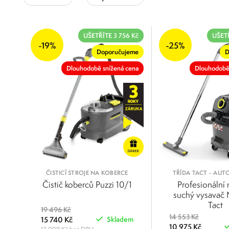
2 001
108 501
Kärcher PROFI
Kärcher HOBBY
UŠETŘÍTE 3 756 Kč
UŠETŘ
2 001
28 626
55 251
81 876
108 501
-19%
-25%
Doporučujeme
D
Dlouhodobě snížená cena
Dlouhodobě
ČISTICÍ STROJE NA KOBERCE
TŘÍDA TACT - AU
OKLEP FILTRU PRO
Čistič koberců Puzzi 10/1
Profesionální
JEMNÝM PRA
suchý vysavač
Tact
19 496 Kč
14 553 Kč
15 740 Kč
Skladem
10 975 Kč