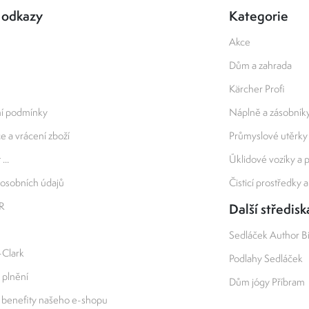
 odkazy
Kategorie
Akce
Dům a zahrada
Kärcher Profi
í podmínky
Náplně a zásobník
 a vrácení zboží
Průmyslové utěrky
...
Úklidové vozíky a
osobních údajů
Čisticí prostředky 
R
Další středisk
Sedláček Author B
-Clark
Podlahy Sedláček
 plnění
Dům jógy Příbram
 benefity našeho e-shopu