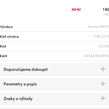
40 Kč
1 Kč
1 Kč
Výrobce
Kärcher PROFI
Kód výrobce
1.148-221.0
Kód
122236
EAN
4054278048192
Doporučujeme dokoupit
Parametry a popis
Znaky a výhody