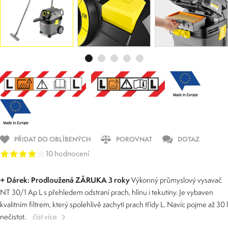
PŘIDAT DO OBLÍBENÝCH
POROVNAT
DOTAZ
10 hodnocení
+ Dárek: Prodloužená ZÁRUKA 3 roky
Výkonný průmyslový vysavač
NT 30/1 Ap L s přehledem odstraní prach, hlínu i tekutiny. Je vybaven
kvalitním filtrem, který spolehlivě zachytí prach třídy L. Navíc pojme až 30 l
nečistot.
číst více