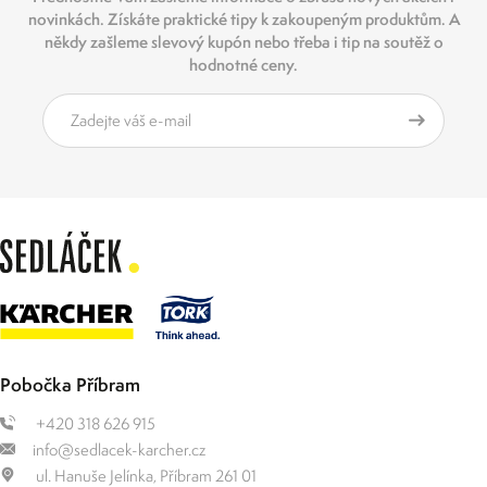
novinkách. Získáte praktické tipy k zakoupeným produktům. A
někdy zašleme slevový kupón nebo třeba i tip na soutěž o
hodnotné ceny.
Pobočka Příbram
+420 318 626 915
info@sedlacek-karcher.cz
ul. Hanuše Jelínka, Příbram 261 01