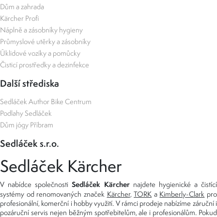
Dům a zahrada
Kärcher Profi
Náplně a zásobníky hygieny
Průmyslové utěrky a zásobníky
Úklidové vozíky a pomůcky
Čisticí prostředky a dezinfekce
Další střediska
Sedláček Author Bike Centrum
Podlahy Sedláček
Dům jógy Příbram
Sedláček s.r.o.
Sedláček Kärcher
Sedláček Kärcher
V nabídce společnosti
najdete hygienické a čistící
systémy od renomovaných značek
Kärcher
,
TORK
a
Kimberly-Clark
pro
profesionální, komerční i hobby využití. V rámci prodeje nabízíme záruční i
pozáruční servis nejen běžným spotřebitelům, ale i profesionálům. Pokud