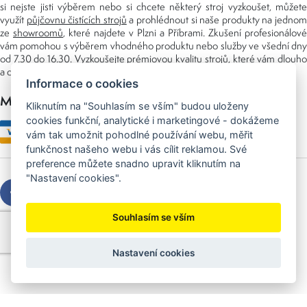
si nejste jisti výběrem nebo si chcete některý stroj vyzkoušet, můžete
využít
půjčovnu čistících strojů
a prohlédnout si naše produkty na jedno
ze
showroomů
, které najdete v Plzni a Příbrami. Zkušení profesionálové
vám pomohou s výběrem vhodného produktu nebo služby ve všední dny
od 7.30 do 16.30. Vyzkoušejte prémiovou kvalitu strojů, které vám dlouho
a dobře poslouží nejen doma, ale i v zaměstnání.
Informace o cookies
Možnosti platby
Kliknutím na "Souhlasím se vším" budou uloženy
cookies funkční, analytické i marketingové - dokážeme
vám tak umožnit pohodlné používání webu, měřit
funkčnost našeho webu i vás cílit reklamou. Své
preference můžete snadno upravit kliknutím na
"Nastavení cookies".
Souhlasím se vším
Copyright © 2026 Sedláček s.r.o.
Created by
OLC Webdesign
Nastavení cookies