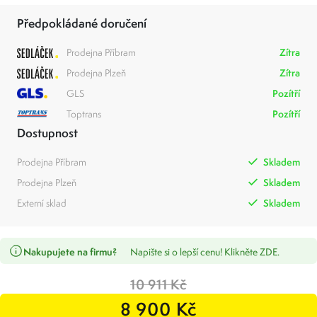
Předpokládané doručení
Prodejna Příbram
Zítra
Prodejna Plzeň
Zítra
GLS
Pozítří
Toptrans
Pozítří
Dostupnost
Prodejna Příbram
Skladem
Prodejna Plzeň
Skladem
Externí sklad
Skladem
Nakupujete na firmu?
Napište si o lepší cenu! Klikněte ZDE.
10 911 Kč
8 900 Kč