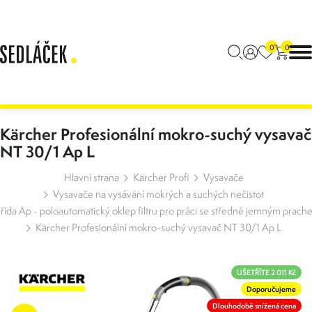
0
0
Kärcher Profesionální mokro-suchý vysavač
NT 30/1 Ap L
Hlavní strana
Kärcher Profi
Vysavače
Vysavače na vysávání mokrých a suchých nečistot
řída Ap - poloautomatický oklep filtru pro práci se středně jemným prac
Kärcher Profesionální mokro-suchý vysavač NT 30/1 Ap L
UŠETŘÍTE 2 011 Kč
Doporučujeme
Dlouhodobě snížená cena