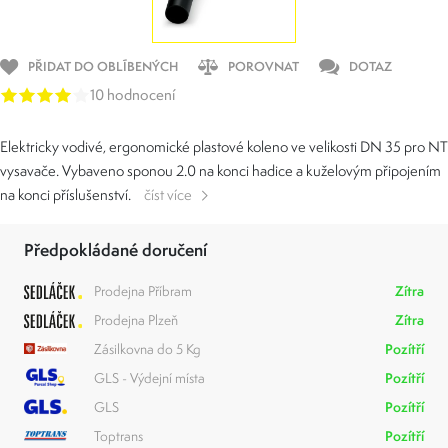
PŘIDAT DO OBLÍBENÝCH
POROVNAT
DOTAZ
10 hodnocení
Elektricky vodivé, ergonomické plastové koleno ve velikosti DN 35 pro NT
vysavače. Vybaveno sponou 2.0 na konci hadice a kuželovým připojením
na konci příslušenství.
číst více
Předpokládané doručení
Prodejna Příbram
Zítra
Prodejna Plzeň
Zítra
Zásilkovna do 5 Kg
Pozítří
GLS - Výdejní místa
Pozítří
GLS
Pozítří
Toptrans
Pozítří