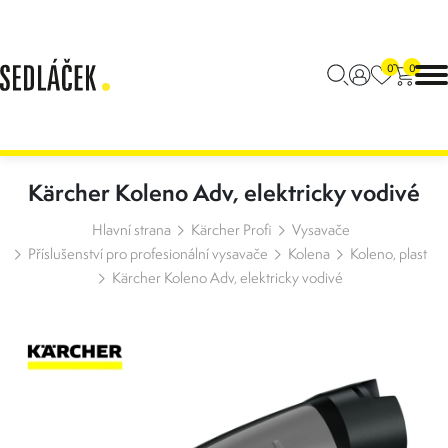
0
0
Kärcher Koleno Adv, elektricky vodivé
Hlavní strana
Kärcher Profi
Vysavače
Příslušenství pro profesionální vysavače
Kolena
Koleno, plast
Kärcher Koleno Adv, elektricky vodivé