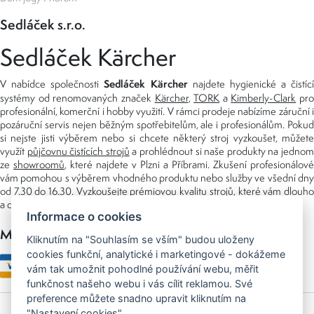
Sedláček s.r.o.
Sedláček Kärcher
Sedláček Kärcher
V nabídce společnosti
najdete hygienické a čistící
systémy od renomovaných značek
Kärcher
,
TORK
a
Kimberly-Clark
pro
profesionální, komerční i hobby využití. V rámci prodeje nabízíme záruční i
pozáruční servis nejen běžným spotřebitelům, ale i profesionálům. Pokud
si nejste jisti výběrem nebo si chcete některý stroj vyzkoušet, můžete
využít
půjčovnu čistících strojů
a prohlédnout si naše produkty na jedno
ze
showroomů
, které najdete v Plzni a Příbrami. Zkušení profesionálové
vám pomohou s výběrem vhodného produktu nebo služby ve všední dny
od 7.30 do 16.30. Vyzkoušejte prémiovou kvalitu strojů, které vám dlouho
a dobře poslouží nejen doma, ale i v zaměstnání.
Informace o cookies
Možnosti platby
Kliknutím na "Souhlasím se vším" budou uloženy
cookies funkční, analytické i marketingové - dokážeme
vám tak umožnit pohodlné používání webu, měřit
funkčnost našeho webu i vás cílit reklamou. Své
preference můžete snadno upravit kliknutím na
"Nastavení cookies".