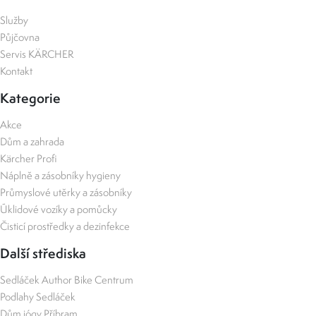
Služby
Půjčovna
Servis KÄRCHER
Kontakt
Kategorie
Akce
Dům a zahrada
Kärcher Profi
Náplně a zásobníky hygieny
Průmyslové utěrky a zásobníky
Úklidové vozíky a pomůcky
Čisticí prostředky a dezinfekce
Další střediska
Sedláček Author Bike Centrum
Podlahy Sedláček
Dům jógy Příbram