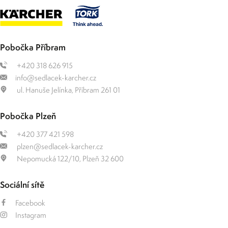
Pobočka Příbram
+420 318 626 915
info@sedlacek-karcher.cz
ul. Hanuše Jelínka, Příbram 261 01
Pobočka Plzeň
+420 377 421 598
plzen@sedlacek-karcher.cz
Nepomucká 122/10, Plzeň 32 600
Sociální sítě
Facebook
Instagram