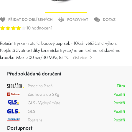
PŘIDAT DO OBLÍBENÝCH
POROVNAT
DOTAZ
10 hodnocení
Rotační tryska - rotující bodový paprsek - 10krát větší čisticí výkon.
Nejdelší životnost díky keramické trysce/keramickému ložiskovému
kroužku. Max. 300 bar/30 MPa, 85 °C
číst více
Předpokládané doručení
Prodejna Plzeň
Zítra
Zásilkovna do 5 Kg
Pozítří
GLS - Výdejní místa
Pozítří
GLS
Pozítří
Toptrans
Pozítří
Dostupnost