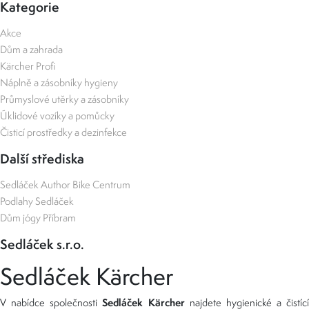
Kategorie
Akce
Dům a zahrada
Kärcher Profi
Náplně a zásobníky hygieny
Průmyslové utěrky a zásobníky
Úklidové vozíky a pomůcky
Čisticí prostředky a dezinfekce
Další střediska
Sedláček Author Bike Centrum
Podlahy Sedláček
Dům jógy Příbram
Sedláček s.r.o.
Sedláček Kärcher
Sedláček Kärcher
V nabídce společnosti
najdete hygienické a čistící