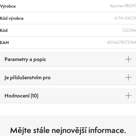
Výrobce
Kärcher PROFI
Kód výrobce
4.114-042.0
Kód
122246
EAN
4054278175744
Parametry a popis
Je příslušenstvím pro
Hodnocení (10)
Mějte stále nejnovější informace.