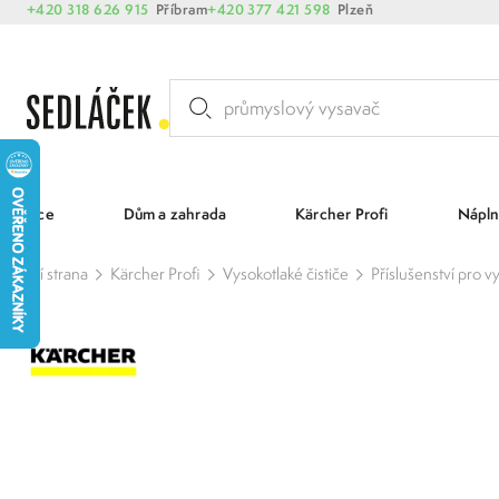
+420 318 626 915
Příbram
+420 377 421 598
Plzeň
Akce
Dům a zahrada
Kärcher Profi
Nápln
Hlavní strana
Kärcher Profi
Vysokotlaké čističe
Příslušenství pro v