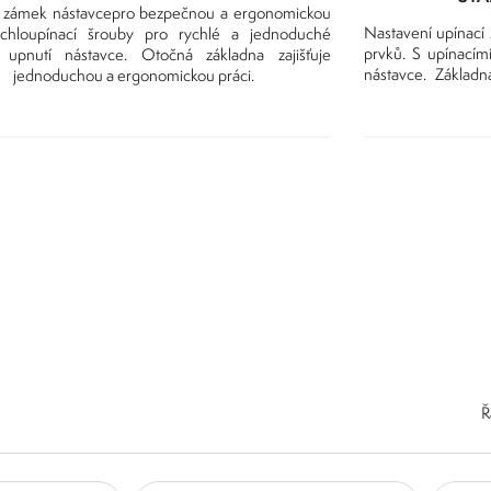
n zámek nástavcepro bezpečnou a ergonomickou
Nastavení upínací s
ychloupínací šrouby pro rychlé a jednoduché
prvků. S upínacím
 upnutí nástavce. Otočná základna zajišťuje
nástavce. Základ
jednoduchou a ergonomickou práci.
Ř