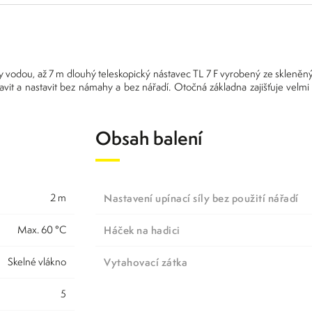
zy vodou, až 7 m dlouhý teleskopický nástavec TL 7 F vyrobený ze skleněný
stavit a nastavit bez námahy a bez nářadí. Otočná základna zajišťuje vel
Obsah balení
2 m
Nastavení upínací síly bez použití nářadí
Max. 60 °C
Háček na hadici
skelné vlákno
Vytahovací zátka
5