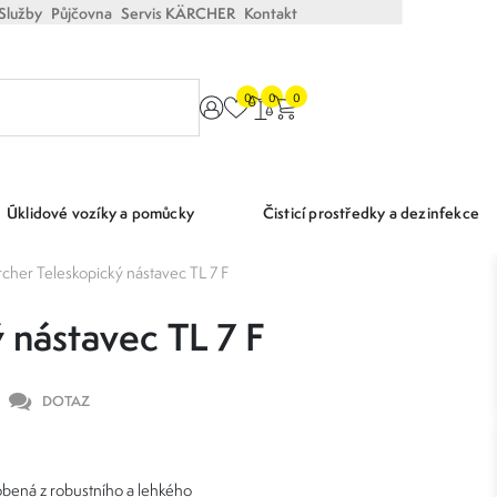
Služby
Půjčovna
Servis KÄRCHER
Kontakt
0
0
0
Úklidové vozíky a pomůcky
Čisticí prostředky a dezinfekce
cher Teleskopický nástavec TL 7 F
 nástavec TL 7 F
DOTAZ
obená z robustního a lehkého