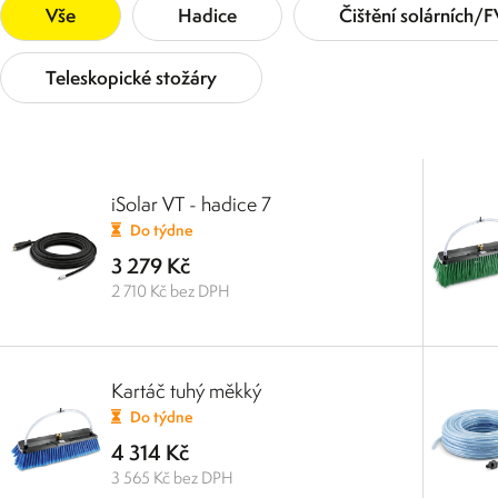
Vše
Hadice
Čištění solárních/
Teleskopické stožáry
iSolar VT - hadice 7
Do týdne
3 279 Kč
2 710 Kč bez DPH
Kartáč tuhý měkký
Do týdne
4 314 Kč
3 565 Kč bez DPH