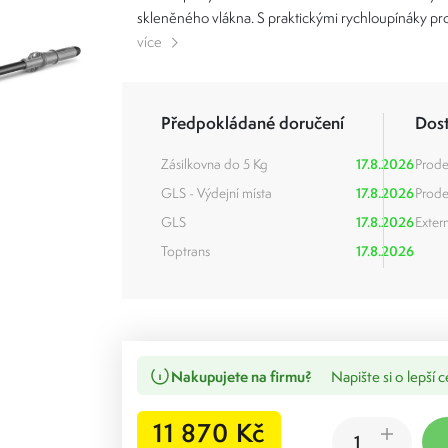
skleněného vlákna. S praktickými rychloupínáky pro
více
Předpokládané doručení
Dos
Zásilkovna do 5 Kg
17.8.2026
Prode
GLS - Výdejní místa
17.8.2026
Prode
GLS
17.8.2026
Extern
Toptrans
17.8.2026
Nakupujete na firmu?
Napište si o lepší 
11 870 Kč