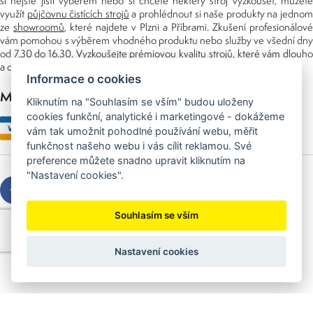
si nejste jisti výběrem nebo si chcete některý stroj vyzkoušet, můžete
využít
půjčovnu čistících strojů
a prohlédnout si naše produkty na jedno
ze
showroomů
, které najdete v Plzni a Příbrami. Zkušení profesionálové
vám pomohou s výběrem vhodného produktu nebo služby ve všední dny
od 7.30 do 16.30. Vyzkoušejte prémiovou kvalitu strojů, které vám dlouho
a dobře poslouží nejen doma, ale i v zaměstnání.
Informace o cookies
Možnosti platby
Kliknutím na "Souhlasím se vším" budou uloženy
cookies funkční, analytické i marketingové - dokážeme
vám tak umožnit pohodlné používání webu, měřit
funkčnost našeho webu i vás cílit reklamou. Své
preference můžete snadno upravit kliknutím na
"Nastavení cookies".
Souhlasím se vším
Copyright © 2026 Sedláček s.r.o.
Created by
OLC Webdesign
Nastavení cookies