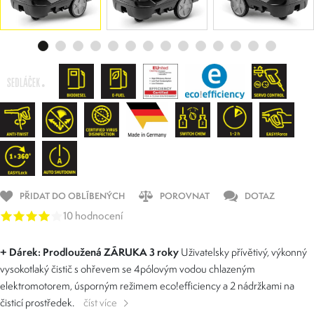
PŘIDAT DO OBLÍBENÝCH
POROVNAT
DOTAZ
10 hodnocení
+ Dárek: Prodloužená ZÁRUKA 3 roky
Uživatelsky přívětivý, výkonný
vysokotlaký čistič s ohřevem se 4pólovým vodou chlazeným
elektromotorem, úsporným režimem
eco!efficiency
a 2 nádržkami na
čisticí prostředek.
číst více