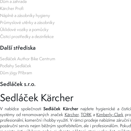
Dům a zahrada
Kärcher Profi
Náplně a zásobníky hygieny
Průmyslové utěrky a zásobníky
Úklidové vozíky a pomůcky
Čisticí prostředky a dezinfekce
Další střediska
Sedláček Author Bike Centrum
Podlahy Sedláček
Dům jógy Příbram
Sedláček s.r.o.
Sedláček Kärcher
Sedláček Kärcher
V nabídce společnosti
najdete hygienické a čistící
systémy od renomovaných značek
Kärcher
,
TORK
a
Kimberly-Clark
pro
profesionální, komerční i hobby využití. V rámci prodeje nabízíme záruční i
pozáruční servis nejen běžným spotřebitelům, ale i profesionálům. Pokud