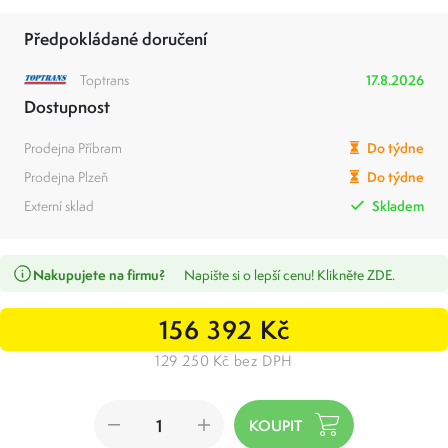
Předpokládané doručení
Toptrans
17.8.2026
Dostupnost
Prodejna Příbram
Do týdne
Prodejna Plzeň
Do týdne
Externí sklad
Skladem
Nakupujete na firmu?
Napište si o lepší cenu! Klikněte ZDE.
156 392 Kč
129 250 Kč bez DPH