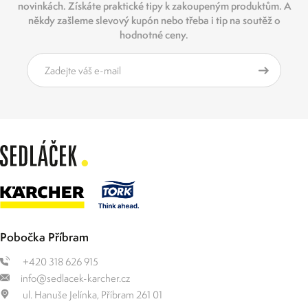
novinkách. Získáte praktické tipy k zakoupeným produktům. A
někdy zašleme slevový kupón nebo třeba i tip na soutěž o
hodnotné ceny.
Pobočka Příbram
+420 318 626 915
info@sedlacek-karcher.cz
ul. Hanuše Jelínka, Příbram 261 01