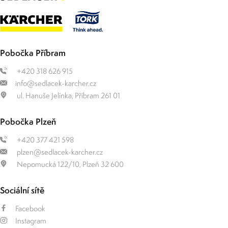
Pobočka Příbram
+420 318 626 915
info@sedlacek-karcher.cz
ul. Hanuše Jelínka, Příbram 261 01
Pobočka Plzeň
+420 377 421 598
plzen@sedlacek-karcher.cz
Nepomucká 122/10, Plzeň 32 600
Sociální sítě
Facebook
Instagram