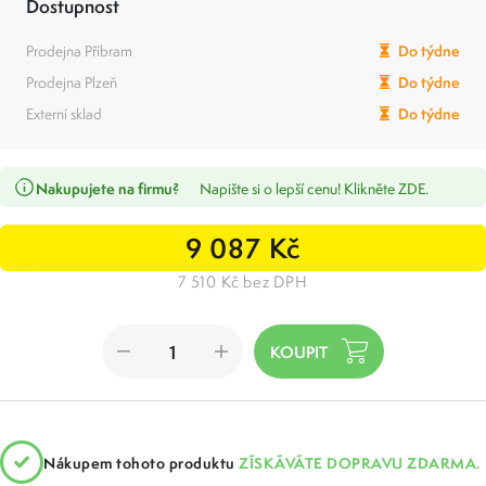
Dostupnost
Prodejna Příbram
Do týdne
Prodejna Plzeň
Do týdne
Externí sklad
Do týdne
Nakupujete na firmu?
Napište si o lepší cenu! Klikněte ZDE.
9 087 Kč
7 510 Kč bez DPH
Nákupem tohoto produktu
ZÍSKÁVÁTE DOPRAVU ZDARMA.