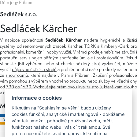
Dům jógy Příbram
Sedláček s.r.o.
Sedláček Kärcher
Sedláček Kärcher
V nabídce společnosti
najdete hygienické a čistící
systémy od renomovaných značek
Kärcher
,
TORK
a
Kimberly-Clark
pro
profesionální, komerční i hobby využití. V rámci prodeje nabízíme záruční i
pozáruční servis nejen běžným spotřebitelům, ale i profesionálům. Pokud
si nejste jisti výběrem nebo si chcete některý stroj vyzkoušet, můžete
využít
půjčovnu čistících strojů
a prohlédnout si naše produkty na jedno
ze
showroomů
, které najdete v Plzni a Příbrami. Zkušení profesionálové
vám pomohou s výběrem vhodného produktu nebo služby ve všední dny
od 7.30 do 16.30. Vyzkoušejte prémiovou kvalitu strojů, které vám dlouho
a dobře poslouží nejen doma, ale i v zaměstnání.
Informace o cookies
Možnosti platby
Kliknutím na "Souhlasím se vším" budou uloženy
cookies funkční, analytické i marketingové - dokážeme
vám tak umožnit pohodlné používání webu, měřit
funkčnost našeho webu i vás cílit reklamou. Své
preference můžete snadno upravit kliknutím na