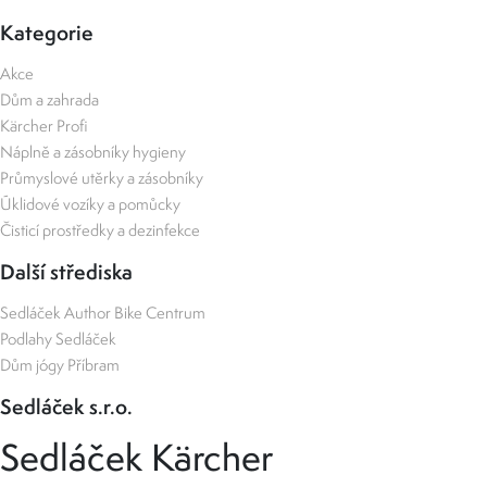
Kategorie
Akce
Dům a zahrada
Kärcher Profi
Náplně a zásobníky hygieny
Průmyslové utěrky a zásobníky
Úklidové vozíky a pomůcky
Čisticí prostředky a dezinfekce
Další střediska
Sedláček Author Bike Centrum
Podlahy Sedláček
Dům jógy Příbram
Sedláček s.r.o.
Sedláček Kärcher