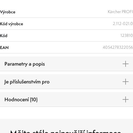
Výrobce
Kärcher PROFI
Kód výrobce
2.112-021.0
Kód
123810
EAN
4054278322056
Parametry a popis
Je příslušenstvím pro
Hodnocení (10)