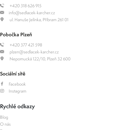
+420 318 626 915
info@sedlacek-karcher.cz
ul. Hanuše Jelínka, Příbram 261 01
Pobočka Plzeň
+420 377 421 598
plzen@sedlacek-karcher.cz
Nepomucká 122/10, Plzeň 32 600
Sociální sítě
Facebook
Instagram
Rychlé odkazy
Blog
O nás