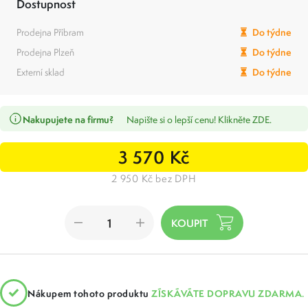
Dostupnost
Prodejna Příbram
Do týdne
Prodejna Plzeň
Do týdne
Externí sklad
Do týdne
Nakupujete na firmu?
Napište si o lepší cenu! Klikněte ZDE.
3 570 Kč
2 950 Kč bez DPH
Nákupem tohoto produktu
ZÍSKÁVÁTE DOPRAVU ZDARMA.