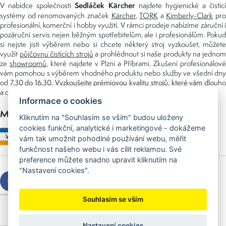
Sedláček Kärcher
V nabídce společnosti
najdete hygienické a čistící
systémy od renomovaných značek
Kärcher
,
TORK
a
Kimberly-Clark
pro
profesionální, komerční i hobby využití. V rámci prodeje nabízíme záruční i
pozáruční servis nejen běžným spotřebitelům, ale i profesionálům. Pokud
si nejste jisti výběrem nebo si chcete některý stroj vyzkoušet, můžete
využít
půjčovnu čistících strojů
a prohlédnout si naše produkty na jedno
ze
showroomů
, které najdete v Plzni a Příbrami. Zkušení profesionálové
vám pomohou s výběrem vhodného produktu nebo služby ve všední dny
od 7.30 do 16.30. Vyzkoušejte prémiovou kvalitu strojů, které vám dlouho
a dobře poslouží nejen doma, ale i v zaměstnání.
Informace o cookies
Možnosti platby
Kliknutím na "Souhlasím se vším" budou uloženy
cookies funkční, analytické i marketingové - dokážeme
vám tak umožnit pohodlné používání webu, měřit
funkčnost našeho webu i vás cílit reklamou. Své
preference můžete snadno upravit kliknutím na
"Nastavení cookies".
Souhlasím se vším
Copyright © 2026 Sedláček s.r.o.
Created by
OLC Webdesign
Nastavení cookies