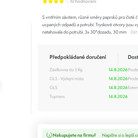
10 hodnocení
S vnitřním závitem, různé směry paprsků pro čisté či
ucpaných odpadů a potrubí. Tryskové otvory jsou vy
natahovala do potrubí. 3x 30°dozadu, 30 mm
číst
Předpokládané doručení
Dos
Zásilkovna do 5 Kg
14.8.2026
Prode
GLS - Výdejní místa
14.8.2026
Prode
GLS
14.8.2026
Extern
Toptrans
14.8.2026
Nakupujete na firmu?
Napište si o lepší 