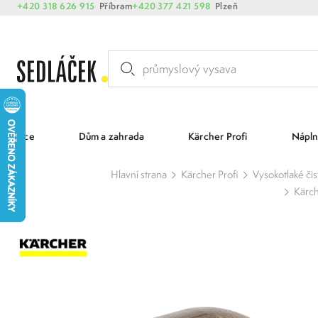
+420 318 626 915
Příbram
+420 377 421 598
Plzeň
Akce
Dům a zahrada
Kärcher Profi
Nápln
Hlavní strana
Kärcher Profi
Vysokotlaké čis
Kärch