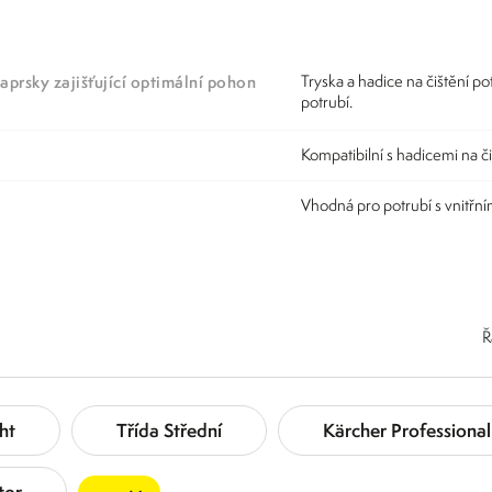
aprsky zajišťující optimální pohon
Tryska a hadice na čištění po
potrubí.
Kompatibilní s hadicemi na či
Vhodná pro potrubí s vnitř
Ř
ht
Třída Střední
Kärcher Professional
tor