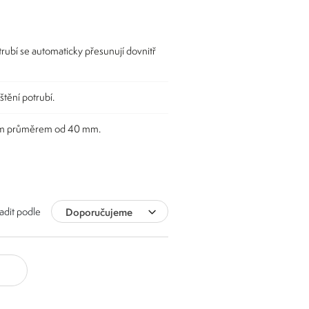
trubí se automaticky přesunují dovnitř
štění potrubí.
ním průměrem od 40 mm.
adit podle
Doporučujeme