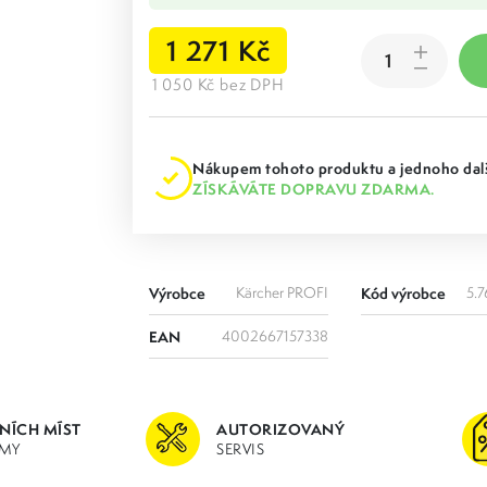
1 271 Kč
1 050 Kč bez DPH
Nákupem tohoto produktu a jednoho dalš
ZÍSKÁVÁTE DOPRAVU ZDARMA.
Výrobce
Kärcher PROFI
Kód výrobce
5.7
EAN
4002667157338
JNÍCH MÍST
AUTORIZOVANÝ
MY
SERVIS