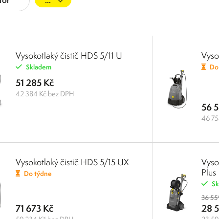
Vysokotlaký čistič HDS 5/11 U
Vyso
Skladem
Do
51 285 Kč
42 384 Kč bez DPH
56 5
46 75
Vysokotlaký čistič HDS 5/15 UX
Vyso
Plus
Do týdne
Sk
36 55
71 673 Kč
28 