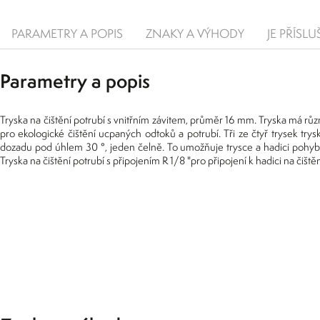
PARAMETRY A POPIS
ZNAKY A VÝHODY
JE PŘÍSL
Parametry a popis
Tryska na čištění potrubí s vnitřním závitem, průměr 16 mm. Tryska má r
pro ekologické čištění ucpaných odtoků a potrubí. Tři ze čtyř trysek try
dozadu pod úhlem 30 °, jeden čelně. To umožňuje trysce a hadici pohyb
Tryska na čištění potrubí s připojením R 1/8 "pro připojení k hadici na čištěn