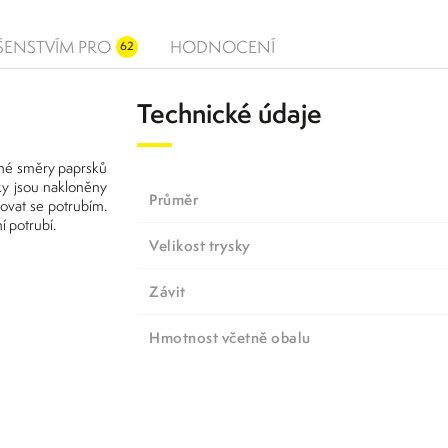
UŠENSTVÍM PRO
HODNOCENÍ
62
Technické údaje
ůzné směry paprsků
sky jsou nakloněny
Průměr
ovat se potrubím.
í potrubí.
Velikost trysky
Závit
Hmotnost včetně obalu