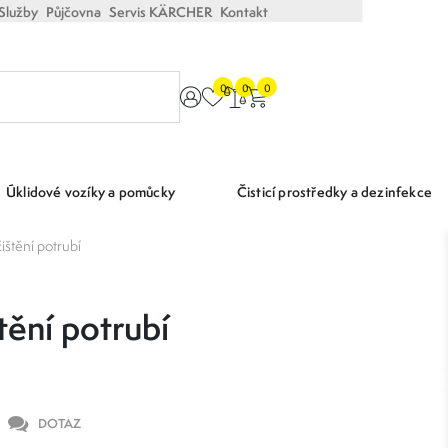
Služby
Půjčovna
Servis KÄRCHER
Kontakt
0
0
0
Úklidové vozíky a pomůcky
Čisticí prostředky a dezinfekce
ištění potrubí
tění potrubí
DOTAZ