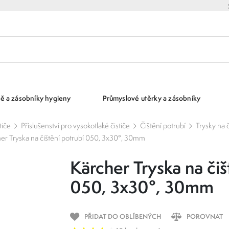
ě a zásobníky hygieny
Průmyslové utěrky a zásobníky
tiče
Příslušenství pro vysokotlaké čističe
Čištění potrubí
Trysky na č
er Tryska na čištění potrubí 050, 3x30°, 30mm
Kärcher Tryska na čiš
050, 3x30°, 30mm
PŘIDAT DO OBLÍBENÝCH
POROVNAT