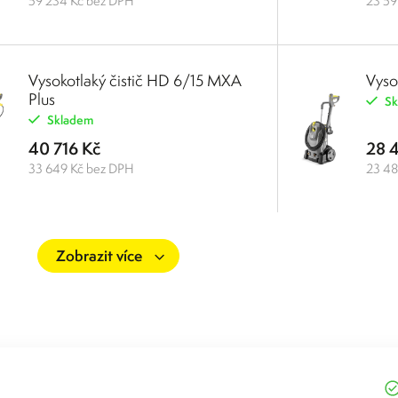
59 234 Kč bez DPH
23 59
Vysokotlaký čistič HD 6/15 MXA
Vyso
Plus
Sk
Skladem
40 716 Kč
28 
33 649 Kč bez DPH
23 48