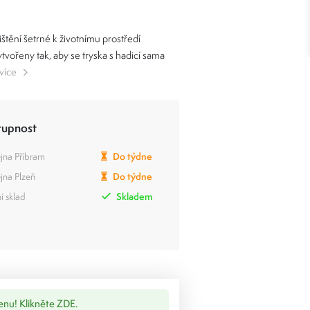
štění šetrné k životnímu prostředí
tvořeny tak, aby se tryska s hadicí sama
 více
tupnost
jna Příbram
Do týdne
jna Plzeň
Do týdne
í sklad
Skladem
cenu! Klikněte ZDE.