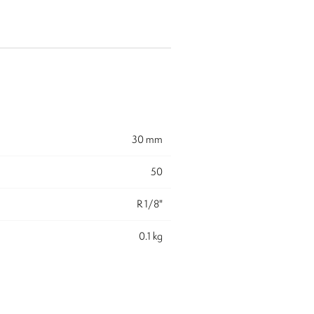
30 mm
50
R 1/8"
0.1 kg