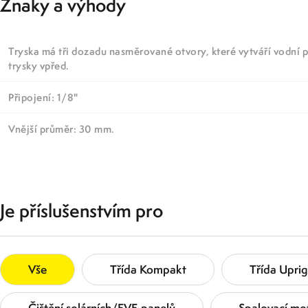
Znaky a výhody
Tryska má tři dozadu nasměrované otvory, které vytváří vodní p
trysky vpřed.
Připojení: 1/8"
Vnější průměr: 30 mm.
Je příslušenstvím pro
Vše
Třída Kompakt
Třída Uprig
Čištění solárních/FVE panelů
Spalovací mo