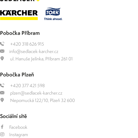
Pobočka Příbram
+420 318 626 915
info@sedlacek-karcher.cz
ul. Hanuše Jelínka, Příbram 261 01
Pobočka Plzeň
+420 377 421 598
plzen@sedlacek-karcher.cz
Nepomucká 122/10, Plzeň 32 600
Sociální sítě
Facebook
Instagram