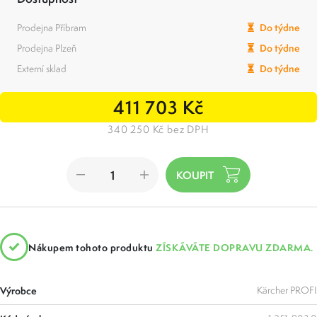
Prodejna Příbram
Do týdne
Prodejna Plzeň
Do týdne
Externí sklad
Do týdne
411 703 Kč
340 250 Kč bez DPH
Nákupem tohoto produktu
ZÍSKÁVÁTE DOPRAVU ZDARMA.
Výrobce
Kärcher PROFI