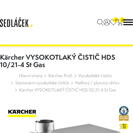
0
0
Kärcher VYSOKOTLAKÝ ČISTIČ HDS
10/21-4 St Gas
Hlavní strana
Kärcher Profi
Vysokotlaké čističe
Stacionární vysokotlaké čističe
Naftový / plynový ohřev
Kärcher VYSOKOTLAKÝ ČISTIČ HDS 10/21-4 St Gas