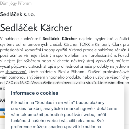
Dům jógy Příbram
Sedláček s.r.o.
Sedláček Kärcher
Sedláček Kärcher
V nabídce společnosti
najdete hygienické a čistící
systémy od renomovaných značek
Kärcher
,
TORK
a
Kimberly-Clark
pro
profesionální, komerční i hobby využití. V rámci prodeje nabízíme záruční i
pozáruční servis nejen běžným spotřebitelům, ale i profesionálům. Pokud
si nejste jisti výběrem nebo si chcete některý stroj vyzkoušet, můžete
využít
půjčovnu čistících strojů
a prohlédnout si naše produkty na jedno
ze
showroomů
, které najdete v Plzni a Příbrami. Zkušení profesionálové
vám pomohou s výběrem vhodného produktu nebo služby ve všední dny
od 7.30 do 16.30. Vyzkoušejte prémiovou kvalitu strojů, které vám dlouho
a dobře poslouží nejen doma, ale i v zaměstnání.
Informace o cookies
Možnosti platby
Kliknutím na "Souhlasím se vším" budou uloženy
cookies funkční, analytické i marketingové - dokážeme
vám tak umožnit pohodlné používání webu, měřit
funkčnost našeho webu i vás cílit reklamou. Své
preference můžete snadno upravit kliknutím na