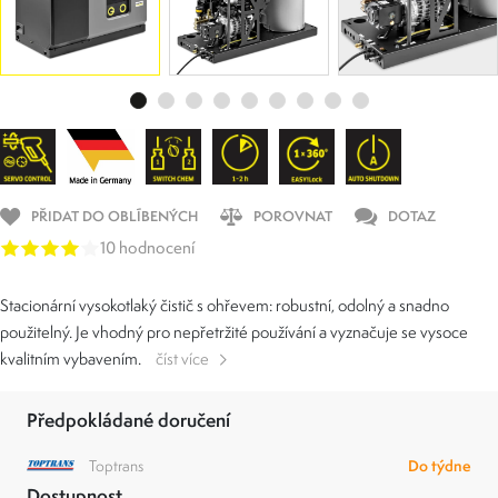
PŘIDAT DO OBLÍBENÝCH
POROVNAT
DOTAZ
10 hodnocení
Stacionární vysokotlaký čistič s ohřevem: robustní, odolný a snadno
použitelný. Je vhodný pro nepřetržité používání a vyznačuje se vysoce
kvalitním vybavením.
číst více
Předpokládané doručení
Toptrans
Do týdne
Dostupnost