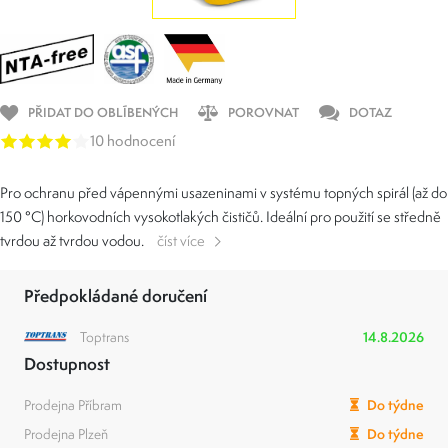
PŘIDAT DO OBLÍBENÝCH
POROVNAT
DOTAZ
10 hodnocení
Pro ochranu před vápennými usazeninami v systému topných spirál (až do
150 °C) horkovodních vysokotlakých čističů. Ideální pro použití se středně
tvrdou až tvrdou vodou.
číst více
Předpokládané doručení
Toptrans
14.8.2026
Dostupnost
Prodejna Příbram
Do týdne
Prodejna Plzeň
Do týdne