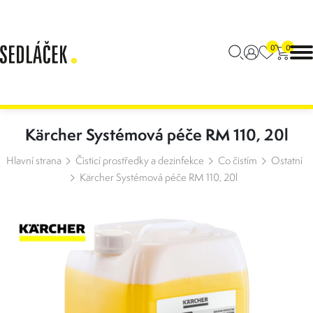
0
0
Kärcher Systémová péče RM 110, 20l
Hlavní strana
Čisticí prostředky a dezinfekce
Co čistím
Ostatní
Kärcher Systémová péče RM 110, 20l