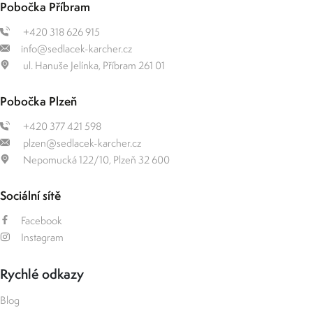
Pobočka Příbram
+420 318 626 915
info@sedlacek-karcher.cz
ul. Hanuše Jelínka, Příbram 261 01
Pobočka Plzeň
+420 377 421 598
plzen@sedlacek-karcher.cz
Nepomucká 122/10, Plzeň 32 600
Sociální sítě
Facebook
Instagram
Rychlé odkazy
Blog