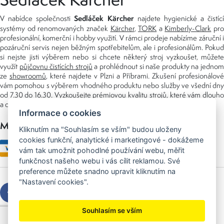
Sedláček Kärcher
V nabídce společnosti
najdete hygienické a čistící
systémy od renomovaných značek
Kärcher
,
TORK
a
Kimberly-Clark
pro
profesionální, komerční i hobby využití. V rámci prodeje nabízíme záruční i
pozáruční servis nejen běžným spotřebitelům, ale i profesionálům. Pokud
si nejste jisti výběrem nebo si chcete některý stroj vyzkoušet, můžete
využít
půjčovnu čistících strojů
a prohlédnout si naše produkty na jedno
ze
showroomů
, které najdete v Plzni a Příbrami. Zkušení profesionálové
vám pomohou s výběrem vhodného produktu nebo služby ve všední dny
od 7.30 do 16.30. Vyzkoušejte prémiovou kvalitu strojů, které vám dlouho
a dobře poslouží nejen doma, ale i v zaměstnání.
Informace o cookies
Možnosti platby
Kliknutím na "Souhlasím se vším" budou uloženy
cookies funkční, analytické i marketingové - dokážeme
vám tak umožnit pohodlné používání webu, měřit
funkčnost našeho webu i vás cílit reklamou. Své
preference můžete snadno upravit kliknutím na
"Nastavení cookies".
Souhlasím se vším
Copyright © 2026 Sedláček s.r.o.
Created by
OLC Webdesign