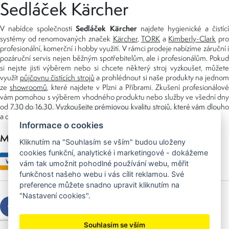
Sedláček Kärcher
Sedláček Kärcher
V nabídce společnosti
najdete hygienické a čistící
systémy od renomovaných značek
Kärcher
,
TORK
a
Kimberly-Clark
pro
profesionální, komerční i hobby využití. V rámci prodeje nabízíme záruční i
pozáruční servis nejen běžným spotřebitelům, ale i profesionálům. Pokud
si nejste jisti výběrem nebo si chcete některý stroj vyzkoušet, můžete
využít
půjčovnu čistících strojů
a prohlédnout si naše produkty na jedno
ze
showroomů
, které najdete v Plzni a Příbrami. Zkušení profesionálové
vám pomohou s výběrem vhodného produktu nebo služby ve všední dny
od 7.30 do 16.30. Vyzkoušejte prémiovou kvalitu strojů, které vám dlouho
a dobře poslouží nejen doma, ale i v zaměstnání.
Informace o cookies
Možnosti platby
Kliknutím na "Souhlasím se vším" budou uloženy
cookies funkční, analytické i marketingové - dokážeme
vám tak umožnit pohodlné používání webu, měřit
funkčnost našeho webu i vás cílit reklamou. Své
preference můžete snadno upravit kliknutím na
"Nastavení cookies".
Souhlasím se vším
Copyright © 2026 Sedláček s.r.o.