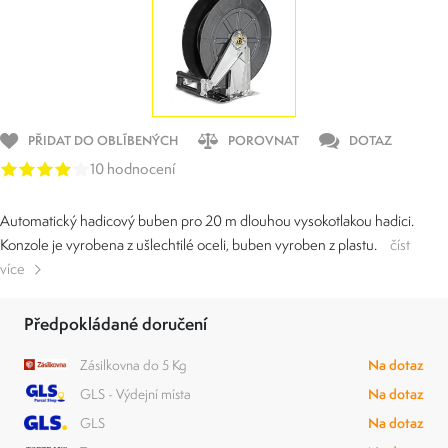
PŘIDAT DO OBLÍBENÝCH
POROVNAT
DOTAZ
10 hodnocení
Automatický hadicový buben pro 20 m dlouhou vysokotlakou hadici.
Konzole je vyrobena z ušlechtilé oceli, buben vyroben z plastu.
číst
více
Předpokládané doručení
Zásilkovna do 5 Kg
Na dotaz
GLS - Výdejní místa
Na dotaz
GLS
Na dotaz