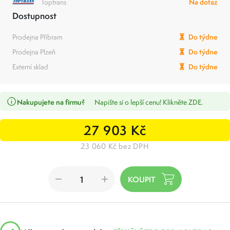
Toptrans
Na dotaz
Dostupnost
Prodejna Příbram
Do týdne
Prodejna Plzeň
Do týdne
Externí sklad
Do týdne
Nakupujete na firmu?
Napište si o lepší cenu! Klikněte ZDE.
27 903 Kč
23 060 Kč bez DPH