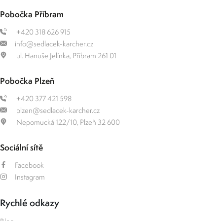
Pobočka Příbram
+420 318 626 915
info@sedlacek-karcher.cz
ul. Hanuše Jelínka, Příbram 261 01
Pobočka Plzeň
+420 377 421 598
plzen@sedlacek-karcher.cz
Nepomucká 122/10, Plzeň 32 600
Sociální sítě
Facebook
Instagram
Rychlé odkazy