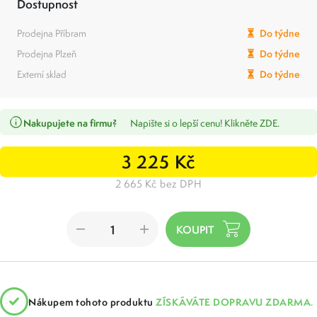
Dostupnost
Prodejna Příbram
Do týdne
Prodejna Plzeň
Do týdne
Externí sklad
Do týdne
Nakupujete na firmu?
Napište si o lepší cenu! Klikněte ZDE.
3 225 Kč
2 665 Kč bez DPH
Nákupem tohoto produktu
ZÍSKÁVÁTE DOPRAVU ZDARMA.