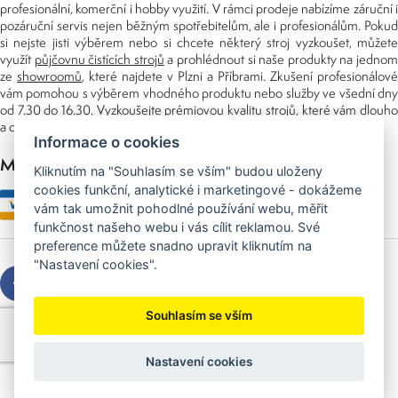
profesionální, komerční i hobby využití. V rámci prodeje nabízíme záruční i
pozáruční servis nejen běžným spotřebitelům, ale i profesionálům. Pokud
si nejste jisti výběrem nebo si chcete některý stroj vyzkoušet, můžete
využít
půjčovnu čistících strojů
a prohlédnout si naše produkty na jedno
ze
showroomů
, které najdete v Plzni a Příbrami. Zkušení profesionálové
vám pomohou s výběrem vhodného produktu nebo služby ve všední dny
od 7.30 do 16.30. Vyzkoušejte prémiovou kvalitu strojů, které vám dlouho
a dobře poslouží nejen doma, ale i v zaměstnání.
Informace o cookies
Možnosti platby
Kliknutím na "Souhlasím se vším" budou uloženy
cookies funkční, analytické i marketingové - dokážeme
vám tak umožnit pohodlné používání webu, měřit
funkčnost našeho webu i vás cílit reklamou. Své
preference můžete snadno upravit kliknutím na
"Nastavení cookies".
Souhlasím se vším
Copyright © 2026 Sedláček s.r.o.
Created by
OLC Webdesign
Nastavení cookies