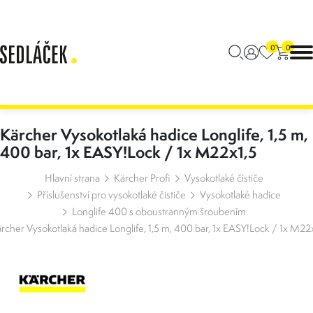
0
0
Kärcher Vysokotlaká hadice Longlife, 1,5 m,
400 bar, 1x EASY!Lock / 1x M22x1,5
Hlavní strana
Kärcher Profi
Vysokotlaké čističe
Příslušenství pro vysokotlaké čističe
Vysokotlaké hadice
Longlife 400 s oboustranným šroubením
rcher Vysokotlaká hadice Longlife, 1,5 m, 400 bar, 1x EASY!Lock / 1x M22