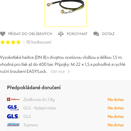
PŘIDAT DO OBLÍBENÝCH
POROVNAT
DOTAZ
10 hodnocení
Vysokotlaká hadice (DN 8) s dvojitou ocelovou vložkou a délkou 1,5 m,
vhodná pro tlak až do 400 bar. Přípojky: M 22 × 1,5 a pohodlné a rychlé
ruční šroubení
EASY!Lock
.
číst více
Předpokládané doručení
Zásilkovna do 5 Kg
Na dotaz
GLS - Výdejní místa
Na dotaz
GLS
Na dotaz
Toptrans
Na dotaz