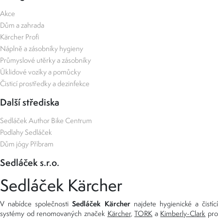
Akce
Dům a zahrada
Kärcher Profi
Náplně a zásobníky hygieny
Průmyslové utěrky a zásobníky
Úklidové vozíky a pomůcky
Čisticí prostředky a dezinfekce
Další střediska
Sedláček Author Bike Centrum
Podlahy Sedláček
Dům jógy Příbram
Sedláček s.r.o.
Sedláček Kärcher
Sedláček Kärcher
V nabídce společnosti
najdete hygienické a čistící
systémy od renomovaných značek
Kärcher
,
TORK
a
Kimberly-Clark
pro