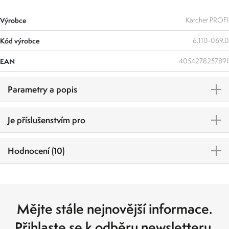
Výrobce
Kärcher PROFI
Kód výrobce
6.110-069.0
EAN
4054278257891
Parametry a popis
Je příslušenstvím pro
Hodnocení (10)
Mějte stále nejnovější informace.
Přihlaste se k odběru newsletteru.