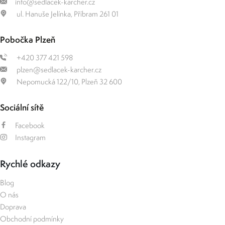
info@sedlacek-karcher.cz
ul. Hanuše Jelínka, Příbram 261 01
Pobočka Plzeň
+420 377 421 598
plzen@sedlacek-karcher.cz
Nepomucká 122/10, Plzeň 32 600
Sociální sítě
Facebook
Instagram
Rychlé odkazy
Blog
O nás
Doprava
Obchodní podmínky