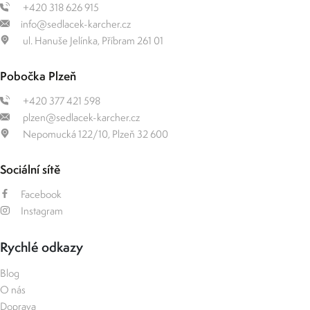
+420 318 626 915
info@sedlacek-karcher.cz
ul. Hanuše Jelínka, Příbram 261 01
Pobočka Plzeň
+420 377 421 598
plzen@sedlacek-karcher.cz
Nepomucká 122/10, Plzeň 32 600
Sociální sítě
Facebook
Instagram
Rychlé odkazy
Blog
O nás
Doprava