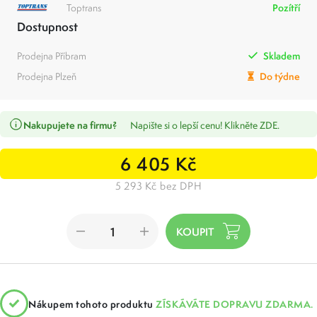
Toptrans
Pozítří
Dostupnost
Prodejna Příbram
Skladem
Prodejna Plzeň
Do týdne
Nakupujete na firmu?
Napište si o lepší cenu! Klikněte ZDE.
6 405 Kč
5 293 Kč bez DPH
Nákupem tohoto produktu
ZÍSKÁVÁTE DOPRAVU ZDARMA.