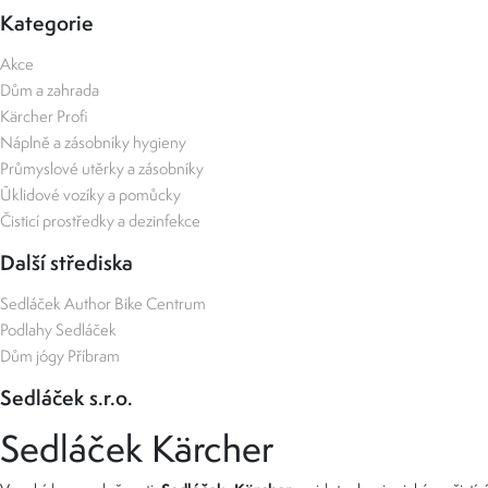
Kategorie
Akce
Dům a zahrada
Kärcher Profi
Náplně a zásobníky hygieny
Průmyslové utěrky a zásobníky
Úklidové vozíky a pomůcky
Čisticí prostředky a dezinfekce
Další střediska
Sedláček Author Bike Centrum
Podlahy Sedláček
Dům jógy Příbram
Sedláček s.r.o.
Sedláček Kärcher