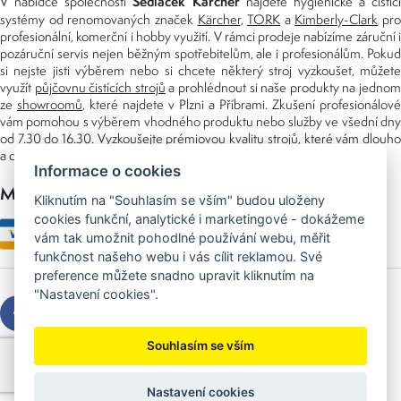
Sedláček Kärcher
V nabídce společnosti
najdete hygienické a čistící
systémy od renomovaných značek
Kärcher
,
TORK
a
Kimberly-Clark
pro
profesionální, komerční i hobby využití. V rámci prodeje nabízíme záruční i
pozáruční servis nejen běžným spotřebitelům, ale i profesionálům. Pokud
si nejste jisti výběrem nebo si chcete některý stroj vyzkoušet, můžete
využít
půjčovnu čistících strojů
a prohlédnout si naše produkty na jedno
ze
showroomů
, které najdete v Plzni a Příbrami. Zkušení profesionálové
vám pomohou s výběrem vhodného produktu nebo služby ve všední dny
od 7.30 do 16.30. Vyzkoušejte prémiovou kvalitu strojů, které vám dlouho
a dobře poslouží nejen doma, ale i v zaměstnání.
Informace o cookies
Možnosti platby
Kliknutím na "Souhlasím se vším" budou uloženy
cookies funkční, analytické i marketingové - dokážeme
vám tak umožnit pohodlné používání webu, měřit
funkčnost našeho webu i vás cílit reklamou. Své
preference můžete snadno upravit kliknutím na
"Nastavení cookies".
Souhlasím se vším
Copyright © 2026 Sedláček s.r.o.
Created by
OLC Webdesign
Nastavení cookies