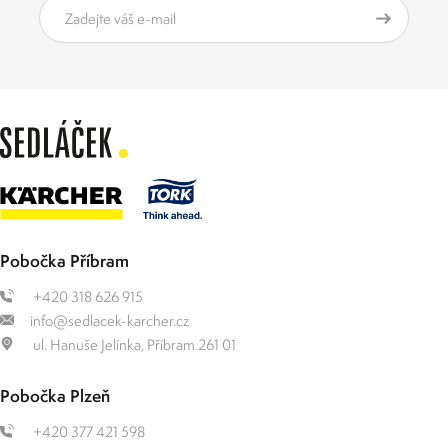
Pobočka Příbram
+420 318 626 915
info@sedlacek-karcher.cz
ul. Hanuše Jelínka, Příbram 261 01
Pobočka Plzeň
+420 377 421 598