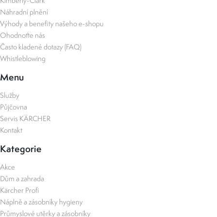
Kimberly-Clark
Náhradní plnění
Výhody a benefity našeho e-shopu
Ohodnoťte nás
Často kladené dotazy (FAQ)
Whistleblowing
Menu
Služby
Půjčovna
Servis KÄRCHER
Kontakt
Kategorie
Akce
Dům a zahrada
Kärcher Profi
Náplně a zásobníky hygieny
Průmyslové utěrky a zásobníky