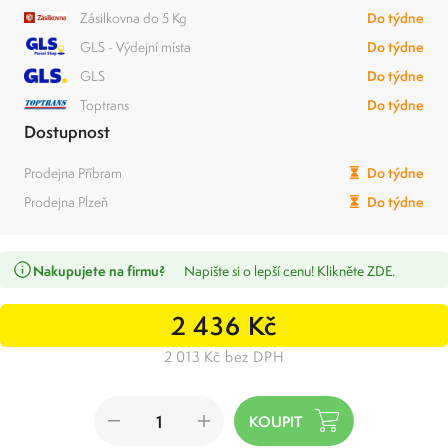
Zásilkovna do 5 Kg
Do týdne
GLS - Výdejní místa
Do týdne
GLS
Do týdne
Toptrans
Do týdne
Dostupnost
Prodejna Příbram
Do týdne
Prodejna Plzeň
Do týdne
Nakupujete na firmu?
Napište si o lepší cenu! Klikněte ZDE.
2 436 Kč
2 013 Kč bez DPH