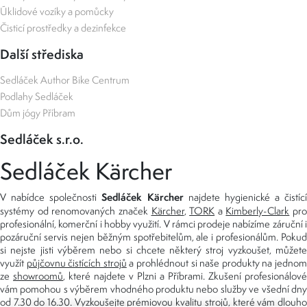
Úklidové vozíky a pomůcky
Čisticí prostředky a dezinfekce
Další střediska
Sedláček Author Bike Centrum
Podlahy Sedláček
Dům jógy Příbram
Sedláček s.r.o.
Sedláček Kärcher
Sedláček Kärcher
V nabídce společnosti
najdete hygienické a čistící
systémy od renomovaných značek
Kärcher
,
TORK
a
Kimberly-Clark
pro
profesionální, komerční i hobby využití. V rámci prodeje nabízíme záruční i
pozáruční servis nejen běžným spotřebitelům, ale i profesionálům. Pokud
si nejste jisti výběrem nebo si chcete některý stroj vyzkoušet, můžete
využít
půjčovnu čistících strojů
a prohlédnout si naše produkty na jedno
ze
showroomů
, které najdete v Plzni a Příbrami. Zkušení profesionálové
vám pomohou s výběrem vhodného produktu nebo služby ve všední dny
od 7.30 do 16.30. Vyzkoušejte prémiovou kvalitu strojů, které vám dlouho