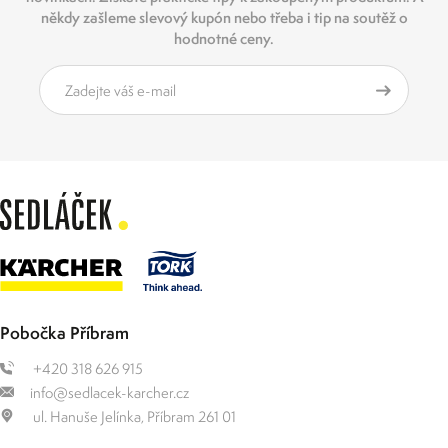
někdy zašleme slevový kupón nebo třeba i tip na soutěž o
hodnotné ceny.
Pobočka Příbram
+420 318 626 915
info@sedlacek-karcher.cz
ul. Hanuše Jelínka, Příbram 261 01