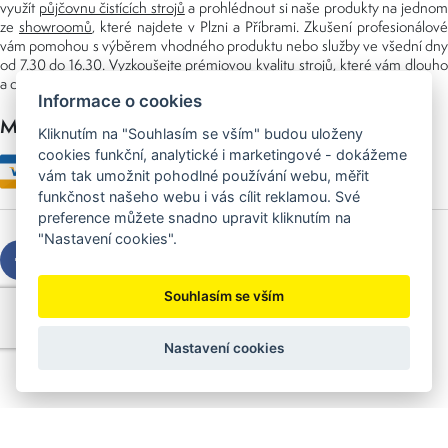
využít
půjčovnu čistících strojů
a prohlédnout si naše produkty na jedno
ze
showroomů
, které najdete v Plzni a Příbrami. Zkušení profesionálové
vám pomohou s výběrem vhodného produktu nebo služby ve všední dny
od 7.30 do 16.30. Vyzkoušejte prémiovou kvalitu strojů, které vám dlouho
a dobře poslouží nejen doma, ale i v zaměstnání.
Informace o cookies
Možnosti platby
Kliknutím na "Souhlasím se vším" budou uloženy
cookies funkční, analytické i marketingové - dokážeme
vám tak umožnit pohodlné používání webu, měřit
funkčnost našeho webu i vás cílit reklamou. Své
preference můžete snadno upravit kliknutím na
"Nastavení cookies".
Souhlasím se vším
Copyright © 2026 Sedláček s.r.o.
Created by
OLC Webdesign
Nastavení cookies