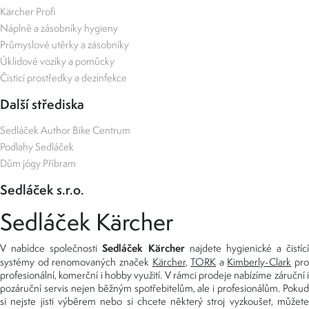
Kärcher Profi
Náplně a zásobníky hygieny
Průmyslové utěrky a zásobníky
Úklidové vozíky a pomůcky
Čisticí prostředky a dezinfekce
Další střediska
Sedláček Author Bike Centrum
Podlahy Sedláček
Dům jógy Příbram
Sedláček s.r.o.
Sedláček Kärcher
Sedláček Kärcher
V nabídce společnosti
najdete hygienické a čistící
systémy od renomovaných značek
Kärcher
,
TORK
a
Kimberly-Clark
pro
profesionální, komerční i hobby využití. V rámci prodeje nabízíme záruční i
pozáruční servis nejen běžným spotřebitelům, ale i profesionálům. Pokud
si nejste jisti výběrem nebo si chcete některý stroj vyzkoušet, můžete