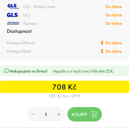
GLS - Výdejní místa
Do týdne
GLS
Do týdne
Toptrans
Do týdne
Dostupnost
Prodejna Příbram
Do týdne
Prodejna Plzeň
Do týdne
Nakupujete na firmu?
Napište si o lepší cenu! Klikněte ZDE.
708 Kč
585 Kč bez DPH