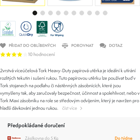
PŘIDAT DO OBLÍBENÝCH
POROVNAT
DOTAZ
10 hodnocení
2vrstvá víceúčelová Tork Heavy-Duty papírová utěrka je ideální k utírání
rozlitých tekutin i sušení rukou. Tuto papírovou utěrku lze používat buď v
Tork stojanech na podlahu či nástěnných zásobnících, které jsou
vymyšleny tak, aby zaručovaly bezpečnost, účinnost a spolehlivost, nebo v
Tork Maxi zásobníku na role se středovým odvíjením, který je navržen pro
hladší dávkování jednou rukou.
číst více
Předpokládané doručení
Zásilkovna do 5 Kg
Do týdne