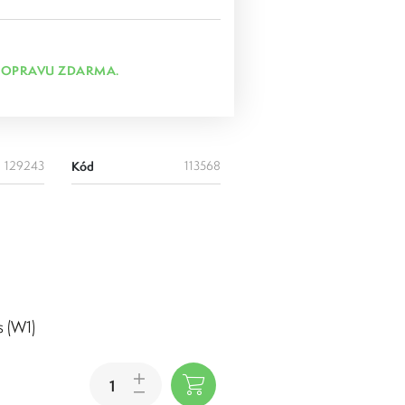
DOPRAVU ZDARMA.
129243
Kód
113568
s (W1)