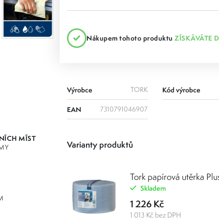
Nákupem tohoto produktu
ZÍSKÁVÁTE 
Výrobce
TORK
Kód výrobce
EAN
7310791046907
JNÍCH MÍST
Varianty produktů
MY
Tork papírová utěrka Plu
Skladem
M
1 226 Kč
1 013 Kč bez DPH