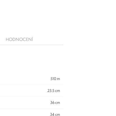
HODNOCENÍ
510 m
23.5 cm
36 cm
34 cm