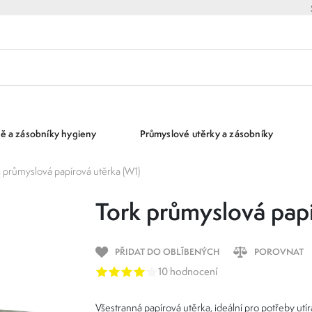
ě a zásobníky hygieny
Průmyslové utěrky a zásobníky
 průmyslová papírová utěrka (W1)
Tork průmyslová papí
PŘIDAT DO OBLÍBENÝCH
POROVNAT
10 hodnocení
Všestranná papírová utěrka, ideální pro potřeby utí