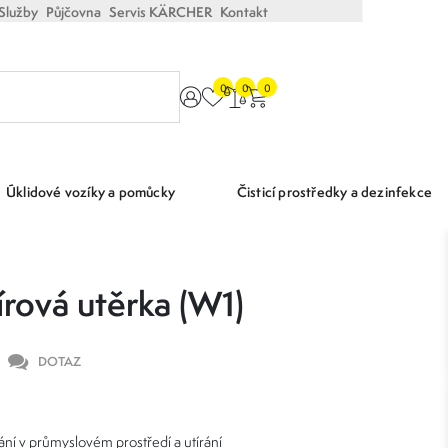
Služby
Půjčovna
Servis KÄRCHER
Kontakt
0
0
0
Úklidové vozíky a pomůcky
Čisticí prostředky a dezinfekce
rová utěrka (W1)
DOTAZ
rání v průmyslovém prostředí a utírání