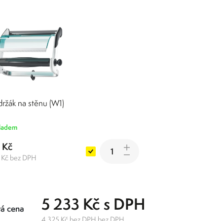
držák na stěnu (W1)
ladem
1 Kč
 Kč bez DPH
5 233 Kč s DPH
á cena
4 325 Kč bez DPH bez DPH