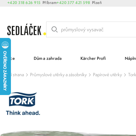
+420 318 626 915
Příbram
+420 377 421 598
Plzeň
Akce
Dům a zahrada
Kärcher Profi
Nápln
Hlavní strana
Průmyslové utěrky a zásobníky
Papírové utěrky
Tork