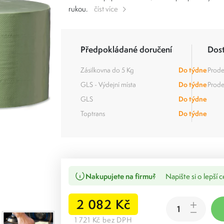
rukou.
číst více
Předpokládané doručení
Dos
Zásilkovna do 5 Kg
Do týdne
Prode
GLS - Výdejní místa
Do týdne
Prode
GLS
Do týdne
Toptrans
Do týdne
Nakupujete na firmu?
Napište si o lepší 
2 082 Kč
1 721 Kč bez DPH