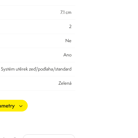
7.1 cm
2
Ne
Ano
 - Systém utěrek zeď/podlaha/standard
Zelená