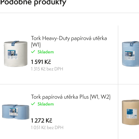
Podobné produkty
Tork Heavy-Duty papírová utěrka
(W1)
Skladem
1 591 Kč
1 315 Kč bez DPH
Tork papírová utěrka Plus (W1, W2)
Skladem
1 272 Kč
1 051 Kč bez DPH