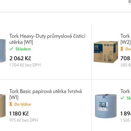
Ř
Tork Heavy-Duty průmyslová čisticí
Tork
utěrka (W1)
(W2)
Skladem
Do
2 062 Kč
708
1 704 Kč bez DPH
585 K
Tork Basic papírová utěrka 1vrstvá
Tork
(W1)
Sk
Do týdne
1 180 Kč
1 89
975 Kč bez DPH
1 565