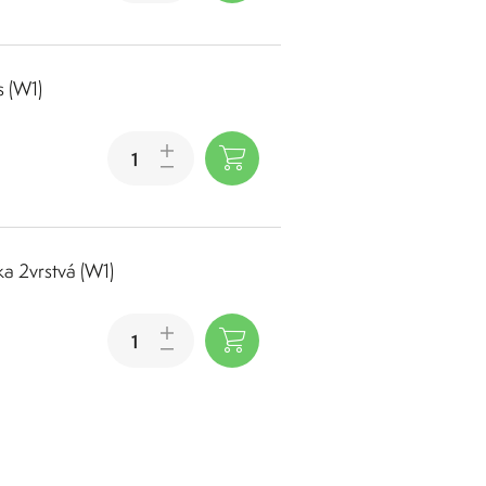
s (W1)
ka 2vrstvá (W1)