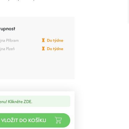
tupnost
jna Příbram
Do týdne
jna Plzeň
Do týdne
cenu! Klikněte ZDE.