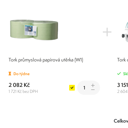
Tork průmyslová papírová utěrka (W1)
Tork 
Do týdne
Sk
2 082 Kč
3 15
1 721 Kč bez DPH
2 604
Celkov