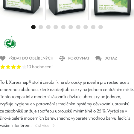
PŘIDAT DO OBLÍBENÝCH
POROVNAT
DOTAZ
10 hodnocení
Tork Xpressnap® stolní zásobník na ubrousky je ideální pro restaurace s
omezenou obsluhou, které nabízejí ubrousky na jednom centrálním místě.
Tento kompaktní a moderní zásobník dávkuje ubrousky po jednom,
zvyšuje hygienu a v porovnání s tradičními systémy dávkování ubrousků
ze zásobníků snižuje spotřebu ubrousků minimálně o 25 %. Vyrábí se v
široké paletě moderních barev, snadno vyberete vhodnou barvu, ladící s
vaším interiérem.
číst více