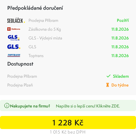
Předpokládané doručení
Prodejna Příbram
Pozítří
Zásilkovna do 5 Kg
11.8.2026
GLS - Výdejní místa
11.8.2026
GLS
11.8.2026
Toptrans
11.8.2026
Dostupnost
Prodejna Příbram
Skladem
Prodejna Plzeň
Do týdne
Nakupujete na firmu?
Napište si o lepší cenu! Klikněte ZDE.
1 228 Kč
1 015 Kč bez DPH