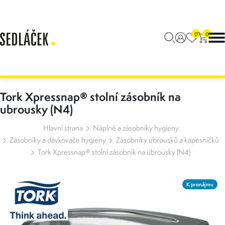
0
0
Tork Xpressnap® stolní zásobník na
ubrousky (N4)
Hlavní strana
Náplně a zásobníky hygieny
Zásobníky a dávkovače hygieny
Zásobníky ubrousků a kapesníčků
Tork Xpressnap® stolní zásobník na ubrousky (N4)
K pronájmu