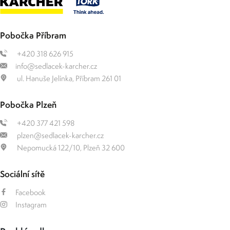
Pobočka Příbram
+420 318 626 915
info@sedlacek-karcher.cz
ul. Hanuše Jelínka, Příbram 261 01
Pobočka Plzeň
+420 377 421 598
plzen@sedlacek-karcher.cz
Nepomucká 122/10, Plzeň 32 600
Sociální sítě
Facebook
Instagram