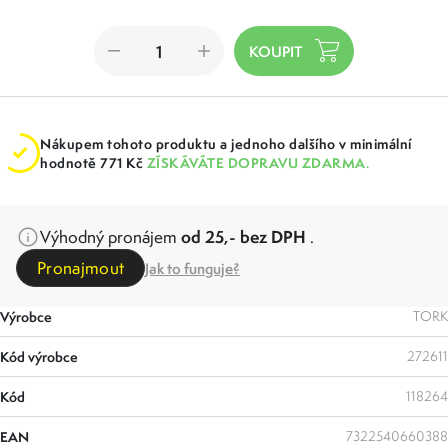
Nákupem tohoto produktu a jednoho dalšího v minimální
hodnotě 771 Kč
ZÍSKÁVÁTE DOPRAVU ZDARMA.
od 25,- bez DPH
Výhodný pronájem
.
Pronajmout
Jak to funguje?
Výrobce
TORK
Kód výrobce
272611
Kód
118264
EAN
7322540660388