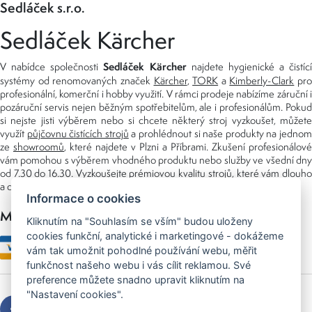
Sedláček s.r.o.
Sedláček Kärcher
Sedláček Kärcher
V nabídce společnosti
najdete hygienické a čistící
systémy od renomovaných značek
Kärcher
,
TORK
a
Kimberly-Clark
pro
profesionální, komerční i hobby využití. V rámci prodeje nabízíme záruční i
pozáruční servis nejen běžným spotřebitelům, ale i profesionálům. Pokud
si nejste jisti výběrem nebo si chcete některý stroj vyzkoušet, můžete
využít
půjčovnu čistících strojů
a prohlédnout si naše produkty na jedno
ze
showroomů
, které najdete v Plzni a Příbrami. Zkušení profesionálové
vám pomohou s výběrem vhodného produktu nebo služby ve všední dny
od 7.30 do 16.30. Vyzkoušejte prémiovou kvalitu strojů, které vám dlouho
a dobře poslouží nejen doma, ale i v zaměstnání.
Informace o cookies
Možnosti platby
Kliknutím na "Souhlasím se vším" budou uloženy
cookies funkční, analytické i marketingové - dokážeme
vám tak umožnit pohodlné používání webu, měřit
funkčnost našeho webu i vás cílit reklamou. Své
preference můžete snadno upravit kliknutím na
"Nastavení cookies".