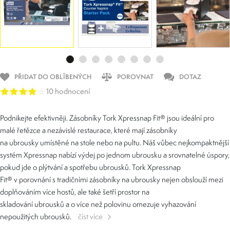
PŘIDAT DO OBLÍBENÝCH
POROVNAT
DOTAZ
10 hodnocení
Podnikejte efektivněji. Zásobníky Tork Xpressnap Fit® jsou ideální pro
malé řetězce a nezávislé restaurace, které mají zásobníky
na ubrousky umístěné na stole nebo na pultu. Náš vůbec nejkompaktnější
systém Xpressnap nabízí výdej po jednom ubrousku a srovnatelné úspory,
pokud jde o plýtvání a spotřebu ubrousků. Tork Xpressnap
Fit® v porovnání s tradičními zásobníky na ubrousky nejen obslouží mezi
doplňováním více hostů, ale také šetří prostor na
skladování ubrousků a o více než polovinu omezuje vyhazování
nepoužitých ubrousků.
číst více