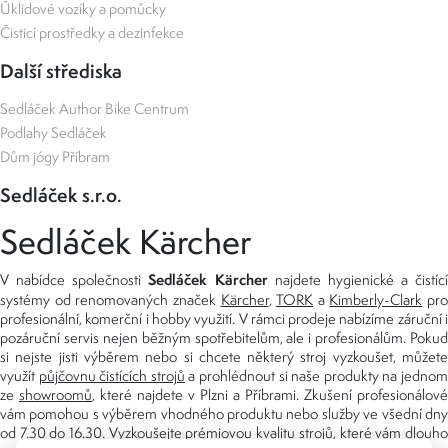
Úklidové vozíky a pomůcky
Čisticí prostředky a dezinfekce
Další střediska
Sedláček Author Bike Centrum
Podlahy Sedláček
Dům jógy Příbram
Sedláček s.r.o.
Sedláček Kärcher
Sedláček Kärcher
V nabídce společnosti
najdete hygienické a čistící
systémy od renomovaných značek
Kärcher
,
TORK
a
Kimberly-Clark
pro
profesionální, komerční i hobby využití. V rámci prodeje nabízíme záruční i
pozáruční servis nejen běžným spotřebitelům, ale i profesionálům. Pokud
si nejste jisti výběrem nebo si chcete některý stroj vyzkoušet, můžete
využít
půjčovnu čistících strojů
a prohlédnout si naše produkty na jedno
ze
showroomů
, které najdete v Plzni a Příbrami. Zkušení profesionálové
vám pomohou s výběrem vhodného produktu nebo služby ve všední dny
od 7.30 do 16.30. Vyzkoušejte prémiovou kvalitu strojů, které vám dlouho