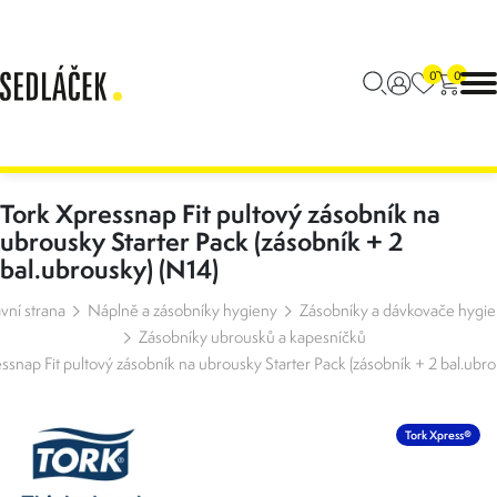
0
0
Tork Xpressnap Fit pultový zásobník na
ubrousky Starter Pack (zásobník + 2
bal.ubrousky) (N14)
vní strana
Náplně a zásobníky hygieny
Zásobníky a dávkovače hygi
Zásobníky ubrousků a kapesníčků
ssnap Fit pultový zásobník na ubrousky Starter Pack (zásobník + 2 bal.ubro
Tork Xpress®