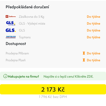
Předpokládané doručení
Zásilkovna do 5 Kg
Do týdne
GLS - Výdejní místa
Do týdne
GLS
Do týdne
Toptrans
Do týdne
Dostupnost
Prodejna Příbram
Do týdne
Prodejna Plzeň
Do týdne
Nakupujete na firmu?
Napište si o lepší cenu! Klikněte ZDE.
2 173 Kč
1 796 Kč bez DPH