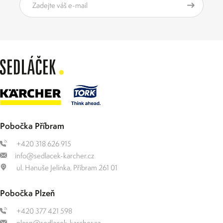
Pobočka Příbram
+420 318 626 915
info@sedlacek-karcher.cz
ul. Hanuše Jelínka, Příbram 261 01
Pobočka Plzeň
+420 377 421 598
plzen@sedlacek-karcher.cz