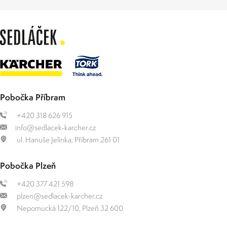
Pobočka Příbram
+420 318 626 915
info@sedlacek-karcher.cz
ul. Hanuše Jelínka, Příbram 261 01
Pobočka Plzeň
+420 377 421 598
plzen@sedlacek-karcher.cz
Nepomucká 122/10, Plzeň 32 600