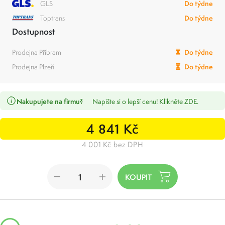
GLS
Do týdne
Toptrans
Do týdne
Dostupnost
Prodejna Příbram
Do týdne
Prodejna Plzeň
Do týdne
Nakupujete na firmu?
Napište si o lepší cenu! Klikněte ZDE.
4 841 Kč
4 001 Kč bez DPH