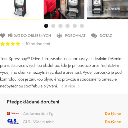
PŘIDAT DO OBLÍBENÝCH
POROVNAT
DOTAZ
10 hodnocení
Tork Xpressnap® Drive Thru zásobník na ubrousky je ideálním řešením
pro restaurace s rychlou obsluhou, kde je při obsluze prostřednictvím
výdejního okénka nezbytná rychlost a přesnost. Výdej ubrousků je pod
kontrolou, což je zárukou plynulého provozu a současně to omezuje
nadbytečnou spotřebu a plýtvání.
číst více
Předpokládané doručení
Zásilkovna do 5 Kg
Do týdne
GLS - Výdejní místa
Do týdne