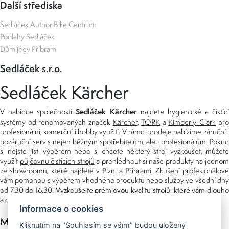
Další střediska
Sedláček Author Bike Centrum
Podlahy Sedláček
Dům jógy Příbram
Sedláček s.r.o.
Sedláček Kärcher
Sedláček Kärcher
V nabídce společnosti
najdete hygienické a čistící
systémy od renomovaných značek
Kärcher
,
TORK
a
Kimberly-Clark
pro
profesionální, komerční i hobby využití. V rámci prodeje nabízíme záruční i
pozáruční servis nejen běžným spotřebitelům, ale i profesionálům. Pokud
si nejste jisti výběrem nebo si chcete některý stroj vyzkoušet, můžete
využít
půjčovnu čistících strojů
a prohlédnout si naše produkty na jedno
ze
showroomů
, které najdete v Plzni a Příbrami. Zkušení profesionálové
vám pomohou s výběrem vhodného produktu nebo služby ve všední dny
od 7.30 do 16.30. Vyzkoušejte prémiovou kvalitu strojů, které vám dlouho
a dobře poslouží nejen doma, ale i v zaměstnání.
Informace o cookies
Možnosti platby
Kliknutím na "Souhlasím se vším" budou uloženy