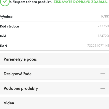
Nákupem tohoto produktu
ZÍSKÁVÁTE DOPRAVU ZDARMA.
Výrobce
TORK
Kód výrobce
272250
Kód
124720
EAN
7322540711141
Parametry a popis
Designová řada
Podobné produkty
Videa