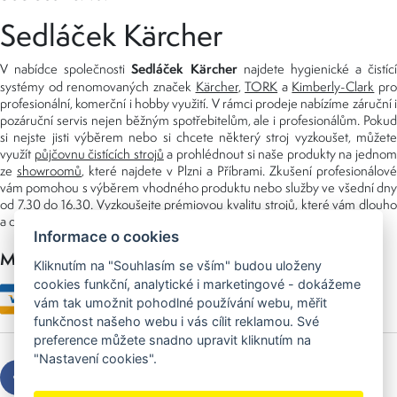
Sedláček Kärcher
Sedláček Kärcher
V nabídce společnosti
najdete hygienické a čistící
systémy od renomovaných značek
Kärcher
,
TORK
a
Kimberly-Clark
pro
profesionální, komerční i hobby využití. V rámci prodeje nabízíme záruční i
pozáruční servis nejen běžným spotřebitelům, ale i profesionálům. Pokud
si nejste jisti výběrem nebo si chcete některý stroj vyzkoušet, můžete
využít
půjčovnu čistících strojů
a prohlédnout si naše produkty na jedno
ze
showroomů
, které najdete v Plzni a Příbrami. Zkušení profesionálové
vám pomohou s výběrem vhodného produktu nebo služby ve všední dny
od 7.30 do 16.30. Vyzkoušejte prémiovou kvalitu strojů, které vám dlouho
a dobře poslouží nejen doma, ale i v zaměstnání.
Informace o cookies
Možnosti platby
Kliknutím na "Souhlasím se vším" budou uloženy
cookies funkční, analytické i marketingové - dokážeme
vám tak umožnit pohodlné používání webu, měřit
funkčnost našeho webu i vás cílit reklamou. Své
preference můžete snadno upravit kliknutím na
"Nastavení cookies".