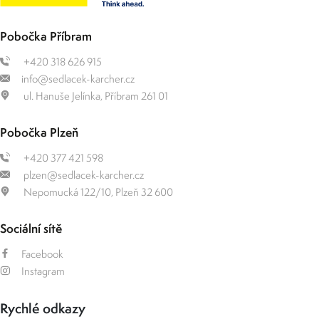
Pobočka Příbram
+420 318 626 915
info@sedlacek-karcher.cz
ul. Hanuše Jelínka, Příbram 261 01
Pobočka Plzeň
+420 377 421 598
plzen@sedlacek-karcher.cz
Nepomucká 122/10, Plzeň 32 600
Sociální sítě
Facebook
Instagram
Rychlé odkazy