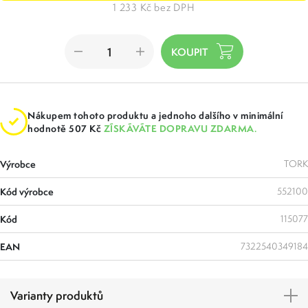
1 233 Kč bez DPH
Nákupem tohoto produktu a jednoho dalšího v minimální
hodnotě 507 Kč
ZÍSKÁVÁTE DOPRAVU ZDARMA.
Výrobce
TORK
Kód výrobce
552100
Kód
115077
EAN
7322540349184
Varianty produktů