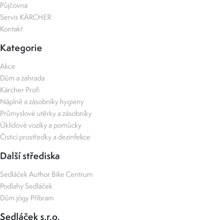
Půjčovna
Servis KÄRCHER
Kontakt
Kategorie
Akce
Dům a zahrada
Kärcher Profi
Náplně a zásobníky hygieny
Průmyslové utěrky a zásobníky
Úklidové vozíky a pomůcky
Čisticí prostředky a dezinfekce
Další střediska
Sedláček Author Bike Centrum
Podlahy Sedláček
Dům jógy Příbram
Sedláček s.r.o.