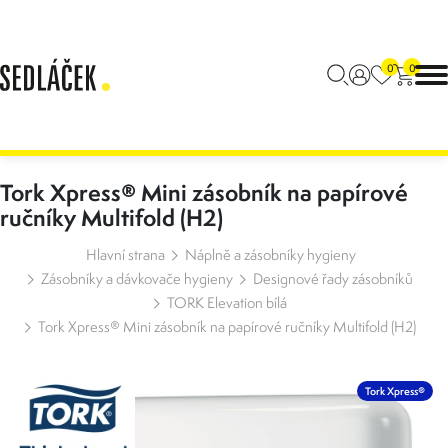
0
0
Tork Xpress® Mini zásobník na papírové
ručníky Multifold (H2)
Hlavní strana
Náplně a zásobníky hygieny
Zásobníky a dávkovače hygieny
Designové řady zásobníků
TORK Elevation bílá
Tork Xpress® Mini zásobník na papírové ručníky Multifold (H2)
Tork Xpress®