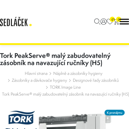
0
0
Tork PeakServe® malý zabudovatelný
zásobník na navazující ručníky (H5)
Hlavní strana
Náplně a zásobníky hygieny
Zásobníky a dávkovače hygieny
Designové řady zásobníků
TORK Image Line
Tork PeakServe® malý zabudovatelný zásobník na navazující ručníky (H5)
K pronájmu