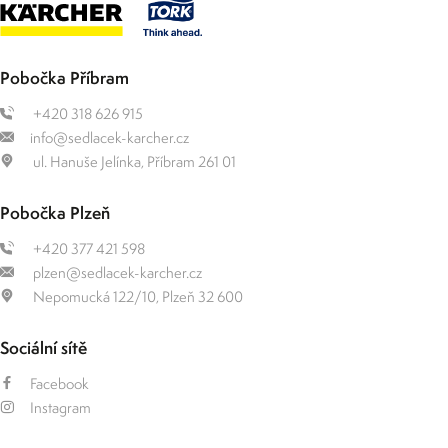
Pobočka Příbram
+420 318 626 915
info@sedlacek-karcher.cz
ul. Hanuše Jelínka, Příbram 261 01
Pobočka Plzeň
+420 377 421 598
plzen@sedlacek-karcher.cz
Nepomucká 122/10, Plzeň 32 600
Sociální sítě
Facebook
Instagram