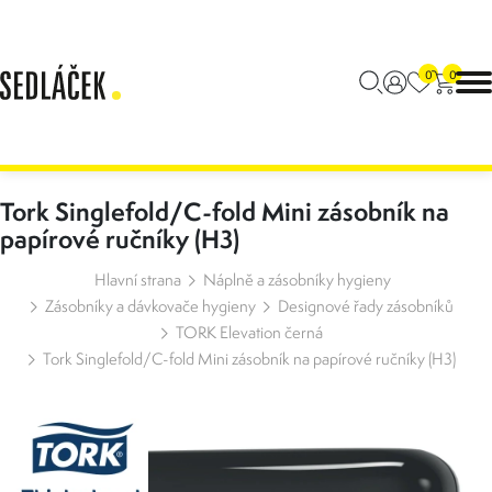
0
0
Tork Singlefold/C-fold Mini zásobník na
papírové ručníky (H3)
Hlavní strana
Náplně a zásobníky hygieny
Zásobníky a dávkovače hygieny
Designové řady zásobníků
TORK Elevation černá
Tork Singlefold/C-fold Mini zásobník na papírové ručníky (H3)