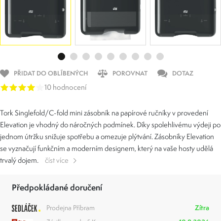
PŘIDAT DO OBLÍBENÝCH
POROVNAT
DOTAZ
10 hodnocení
Tork Singlefold/C-fold mini zásobník na papírové ručníky v provedení
Elevation je vhodný do náročných podmínek. Díky spolehlivému výdeji po
jednom útržku snižuje spotřebu a omezuje plýtvání. Zásobníky Elevation
se vyznačují funkčním a moderním designem, který na vaše hosty udělá
trvalý dojem.
číst více
Předpokládané doručení
Prodejna Příbram
Zítra