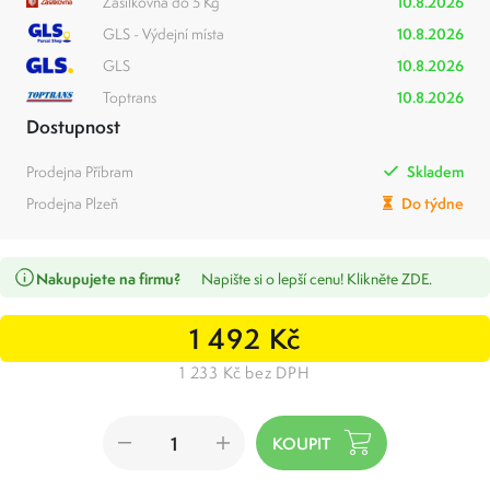
Zásilkovna do 5 Kg
10.8.2026
GLS - Výdejní místa
10.8.2026
GLS
10.8.2026
Toptrans
10.8.2026
Dostupnost
Prodejna Příbram
Skladem
Prodejna Plzeň
Do týdne
Nakupujete na firmu?
Napište si o lepší cenu! Klikněte ZDE.
1 492 Kč
1 233 Kč bez DPH