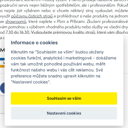
pozáruční servis nejen běžným spotřebitelům, ale i profesionálům. Pokud
si nejste jisti výběrem nebo si chcete některý stroj vyzkoušet, můžete
využít
půjčovnu čistících strojů
a prohlédnout si naše produkty na jedno
ze
showroomů
, které najdete v Plzni a Příbrami. Zkušení profesionálové
vám pomohou s výběrem vhodného produktu nebo služby ve všední dny
od 7.30 do 16.30. Vyzkoušejte prémiovou kvalitu strojů, které vám dlouho
a dobře poslouží nejen doma, ale i v zaměstnání.
Informace o cookies
Možnosti platby
Kliknutím na "Souhlasím se vším" budou uloženy
cookies funkční, analytické i marketingové - dokážeme
vám tak umožnit pohodlné používání webu, měřit
funkčnost našeho webu i vás cílit reklamou. Své
preference můžete snadno upravit kliknutím na
"Nastavení cookies".
Souhlasím se vším
Copyright © 2026 Sedláček s.r.o.
Created by
OLC Webdesign
Nastavení cookies