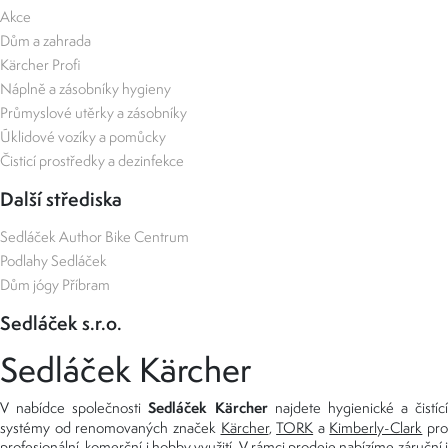
Akce
Dům a zahrada
Kärcher Profi
Náplně a zásobníky hygieny
Průmyslové utěrky a zásobníky
Úklidové vozíky a pomůcky
Čisticí prostředky a dezinfekce
Další střediska
Sedláček Author Bike Centrum
Podlahy Sedláček
Dům jógy Příbram
Sedláček s.r.o.
Sedláček Kärcher
Sedláček Kärcher
V nabídce společnosti
najdete hygienické a čistící
systémy od renomovaných značek
Kärcher
,
TORK
a
Kimberly-Clark
pro
profesionální, komerční i hobby využití. V rámci prodeje nabízíme záruční i