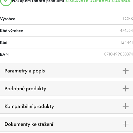
Nákupem tohoto produktu
ZÍSKÁVÁTE DOPRAVU ZDARMA.
Výrobce
TORK
Kód výrobce
474554
Kód
124441
EAN
8710499033374
Parametry a popis
Podobné produkty
Kompatibilní produkty
Dokumenty ke stažení