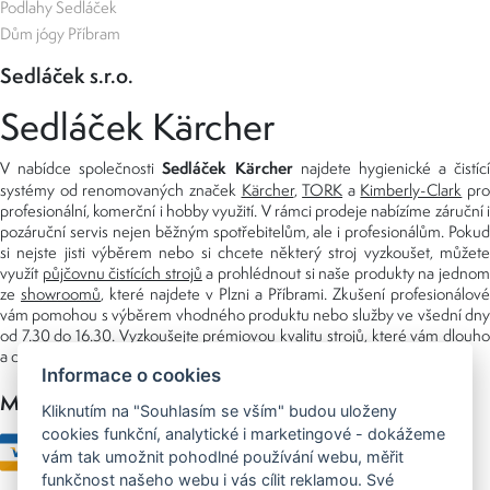
Podlahy Sedláček
Dům jógy Příbram
Sedláček s.r.o.
Sedláček Kärcher
Sedláček Kärcher
V nabídce společnosti
najdete hygienické a čistící
systémy od renomovaných značek
Kärcher
,
TORK
a
Kimberly-Clark
pro
profesionální, komerční i hobby využití. V rámci prodeje nabízíme záruční i
pozáruční servis nejen běžným spotřebitelům, ale i profesionálům. Pokud
si nejste jisti výběrem nebo si chcete některý stroj vyzkoušet, můžete
využít
půjčovnu čistících strojů
a prohlédnout si naše produkty na jedno
ze
showroomů
, které najdete v Plzni a Příbrami. Zkušení profesionálové
vám pomohou s výběrem vhodného produktu nebo služby ve všední dny
od 7.30 do 16.30. Vyzkoušejte prémiovou kvalitu strojů, které vám dlouho
a dobře poslouží nejen doma, ale i v zaměstnání.
Informace o cookies
Možnosti platby
Kliknutím na "Souhlasím se vším" budou uloženy
cookies funkční, analytické i marketingové - dokážeme
vám tak umožnit pohodlné používání webu, měřit
funkčnost našeho webu i vás cílit reklamou. Své