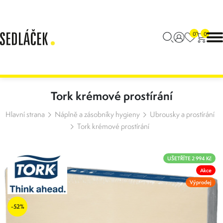
0
0
Tork krémové prostírání
Hlavní strana
Náplně a zásobníky hygieny
Ubrousky a prostírání
Tork krémové prostírání
UŠETŘÍTE 2 994 Kč
Akce
Výprodej
-52%