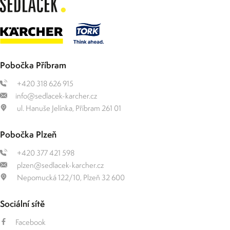
Pobočka Příbram
+420 318 626 915
info@sedlacek-karcher.cz
ul. Hanuše Jelínka, Příbram 261 01
Pobočka Plzeň
+420 377 421 598
plzen@sedlacek-karcher.cz
Nepomucká 122/10, Plzeň 32 600
Sociální sítě
Facebook