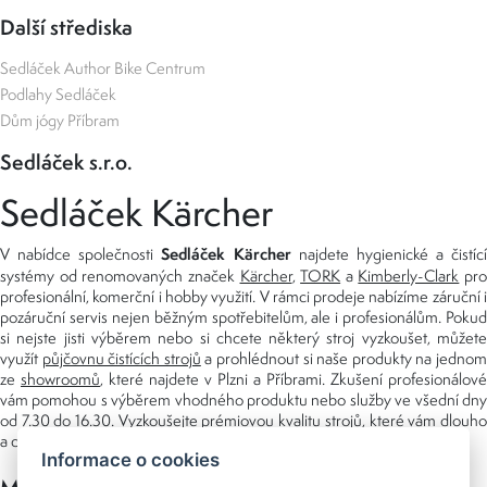
Další střediska
Sedláček Author Bike Centrum
Podlahy Sedláček
Dům jógy Příbram
Sedláček s.r.o.
Sedláček Kärcher
Sedláček Kärcher
V nabídce společnosti
najdete hygienické a čistící
systémy od renomovaných značek
Kärcher
,
TORK
a
Kimberly-Clark
pro
profesionální, komerční i hobby využití. V rámci prodeje nabízíme záruční i
pozáruční servis nejen běžným spotřebitelům, ale i profesionálům. Pokud
si nejste jisti výběrem nebo si chcete některý stroj vyzkoušet, můžete
využít
půjčovnu čistících strojů
a prohlédnout si naše produkty na jedno
ze
showroomů
, které najdete v Plzni a Příbrami. Zkušení profesionálové
vám pomohou s výběrem vhodného produktu nebo služby ve všední dny
od 7.30 do 16.30. Vyzkoušejte prémiovou kvalitu strojů, které vám dlouho
a dobře poslouží nejen doma, ale i v zaměstnání.
Informace o cookies