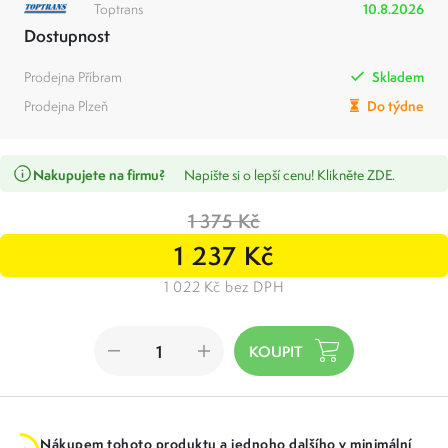
Toptrans
10.8.2026
Dostupnost
Prodejna Příbram
Skladem
Prodejna Plzeň
Do týdne
Nakupujete na firmu?
Napište si o lepší cenu! Klikněte ZDE.
1 375 Kč
1 237 Kč
1 022 Kč bez DPH
Nákupem tohoto produktu a jednoho dalšího v minimální