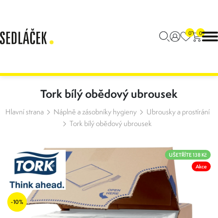
0
0
Tork bílý obědový ubrousek
Hlavní strana
Náplně a zásobníky hygieny
Ubrousky a prostírání
Tork bílý obědový ubrousek
UŠETŘÍTE 138 Kč
Akce
-10%