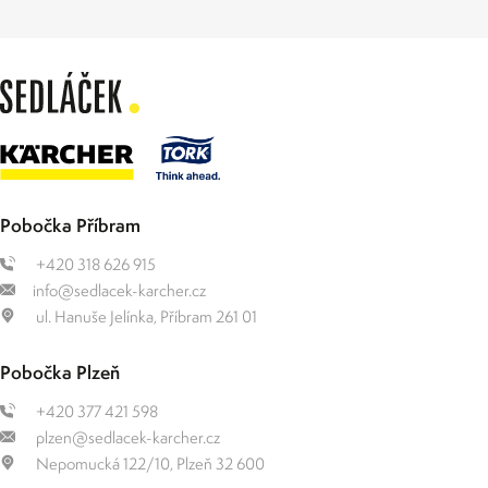
Pobočka Příbram
+420 318 626 915
info@sedlacek-karcher.cz
ul. Hanuše Jelínka, Příbram 261 01
Pobočka Plzeň
+420 377 421 598
plzen@sedlacek-karcher.cz
Nepomucká 122/10, Plzeň 32 600