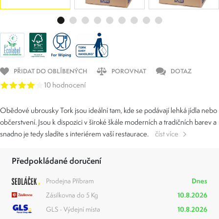
PŘIDAT DO OBLÍBENÝCH
POROVNAT
DOTAZ
10 hodnocení
Obědové ubrousky Tork jsou ideální tam, kde se podávají lehká jídla nebo
občerstvení. Jsou k dispozici v široké škále moderních a tradičních barev a
snadno je tedy sladíte s interiérem vaší restaurace.
číst více
Předpokládané doručení
Prodejna Příbram
Dnes
Zásilkovna do 5 Kg
10.8.2026
GLS - Výdejní místa
10.8.2026