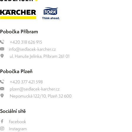
Pobočka Příbram
+420 318 626 915
info@sedlacek-karcher.cz
ul. Hanuše Jelínka, Příbram 261 01
Pobočka Plzeň
+420 377 421 598
plzen@sedlacek-karcher.cz
Nepomucká 122/10, Plzeň 32 600
Sociální sítě
Facebook
Instagram