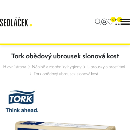
0
0
Tork obědový ubrousek slonová kost
Hlavní strana
Náplně a zásobníky hygieny
Ubrousky a prostírání
Tork obědový ubrousek slonová kost