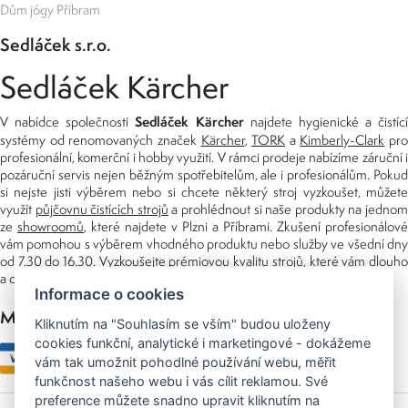
Dům jógy Příbram
Sedláček s.r.o.
Sedláček Kärcher
Sedláček Kärcher
V nabídce společnosti
najdete hygienické a čistící
systémy od renomovaných značek
Kärcher
,
TORK
a
Kimberly-Clark
pro
profesionální, komerční i hobby využití. V rámci prodeje nabízíme záruční i
pozáruční servis nejen běžným spotřebitelům, ale i profesionálům. Pokud
si nejste jisti výběrem nebo si chcete některý stroj vyzkoušet, můžete
využít
půjčovnu čistících strojů
a prohlédnout si naše produkty na jedno
ze
showroomů
, které najdete v Plzni a Příbrami. Zkušení profesionálové
vám pomohou s výběrem vhodného produktu nebo služby ve všední dny
od 7.30 do 16.30. Vyzkoušejte prémiovou kvalitu strojů, které vám dlouho
a dobře poslouží nejen doma, ale i v zaměstnání.
Informace o cookies
Možnosti platby
Kliknutím na "Souhlasím se vším" budou uloženy
cookies funkční, analytické i marketingové - dokážeme
vám tak umožnit pohodlné používání webu, měřit
funkčnost našeho webu i vás cílit reklamou. Své
preference můžete snadno upravit kliknutím na