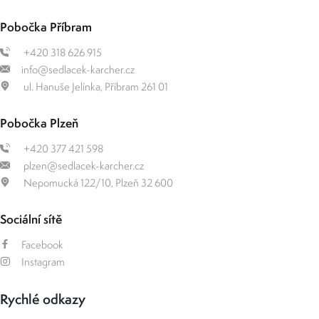
Pobočka Příbram
+420 318 626 915
info@sedlacek-karcher.cz
ul. Hanuše Jelínka, Příbram 261 01
Pobočka Plzeň
+420 377 421 598
plzen@sedlacek-karcher.cz
Nepomucká 122/10, Plzeň 32 600
Sociální sítě
Facebook
Instagram
Rychlé odkazy