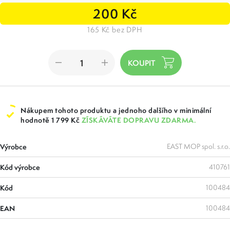
200 Kč
165 Kč bez DPH
Nákupem tohoto produktu a jednoho dalšího v minimální
hodnotě 1 799 Kč
ZÍSKÁVÁTE DOPRAVU ZDARMA.
Výrobce
EAST MOP spol. s.r.o.
Kód výrobce
410761
Kód
100484
EAN
100484