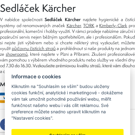
Sedláček Kärcher
Sedláček Kärcher
V nabídce společnosti
najdete hygienické a čistící
systémy od renomovaných značek
Kärcher
,
TORK
a
Kimberly-Clark
pro
profesionální, komerční i hobby využití. V rámci prodeje nabízíme záruční i
pozáruční servis nejen běžným spotřebitelům, ale i profesionálům. Pokud
si nejste jisti výběrem nebo si chcete některý stroj vyzkoušet, můžete
využít
půjčovnu čistících strojů
a prohlédnout si naše produkty na jedno
ze
showroomů
, které najdete v Plzni a Příbrami. Zkušení profesionálové
vám pomohou s výběrem vhodného produktu nebo služby ve všední dny
od 7.30 do 16.30. Vyzkoušejte prémiovou kvalitu strojů, které vám dlouho
a dobře poslouží nejen doma, ale i v zaměstnání.
Informace o cookies
Možnosti platby
Kliknutím na "Souhlasím se vším" budou uloženy
cookies funkční, analytické i marketingové - dokážeme
vám tak umožnit pohodlné používání webu, měřit
funkčnost našeho webu i vás cílit reklamou. Své
preference můžete snadno upravit kliknutím na
"Nastavení cookies".