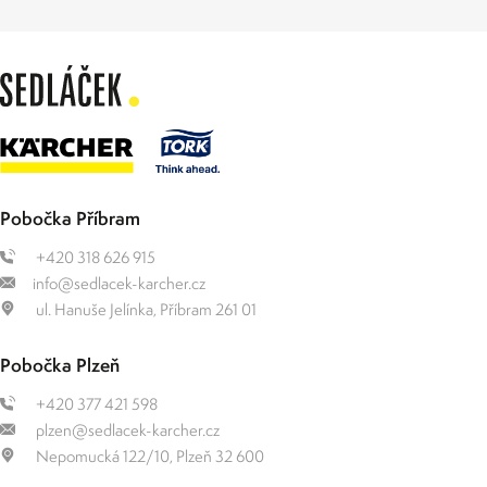
Pobočka Příbram
+420 318 626 915
info@sedlacek-karcher.cz
ul. Hanuše Jelínka, Příbram 261 01
Pobočka Plzeň
+420 377 421 598
plzen@sedlacek-karcher.cz
Nepomucká 122/10, Plzeň 32 600