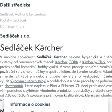
Další střediska
Sedláček Author Bike Centrum
Podlahy Sedláček
Dům jógy Příbram
Sedláček s.r.o.
Sedláček Kärcher
Sedláček Kärcher
V nabídce společnosti
najdete hygienické a čistící
systémy od renomovaných značek
Kärcher
,
TORK
a
Kimberly-Clark
pro
profesionální, komerční i hobby využití. V rámci prodeje nabízíme záruční i
pozáruční servis nejen běžným spotřebitelům, ale i profesionálům. Pokud
si nejste jisti výběrem nebo si chcete některý stroj vyzkoušet, můžete
využít
půjčovnu čistících strojů
a prohlédnout si naše produkty na jedno
ze
showroomů
, které najdete v Plzni a Příbrami. Zkušení profesionálové
vám pomohou s výběrem vhodného produktu nebo služby ve všední dny
od 7.30 do 16.30. Vyzkoušejte prémiovou kvalitu strojů, které vám dlouho
a dobře poslouží nejen doma, ale i v zaměstnání.
Informace o cookies
Možnosti platby