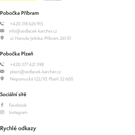
Pobočka Příbram
+420 318 626 915
info@sedlacek-karcher.cz
ul. Hanuše Jelínka, Příbram 261 01
Pobočka Plzeň
+420 377 421 598
plzen@sedlacek-karcher.cz
Nepomucká 122/10, Plzeň 32 600
Sociální sítě
Facebook
Instagram
Rychlé odkazy