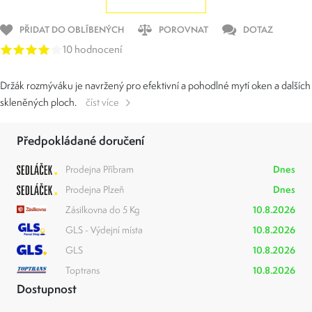
PŘIDAT DO OBLÍBENÝCH
POROVNAT
DOTAZ
10 hodnocení
Držák rozmýváku je navržený pro efektivní a pohodlné mytí oken a dalších
skleněných ploch.
číst více
Předpokládané doručení
Prodejna Příbram
Dnes
Prodejna Plzeň
Dnes
Zásilkovna do 5 Kg
10.8.2026
GLS - Výdejní místa
10.8.2026
GLS
10.8.2026
Toptrans
10.8.2026
Dostupnost