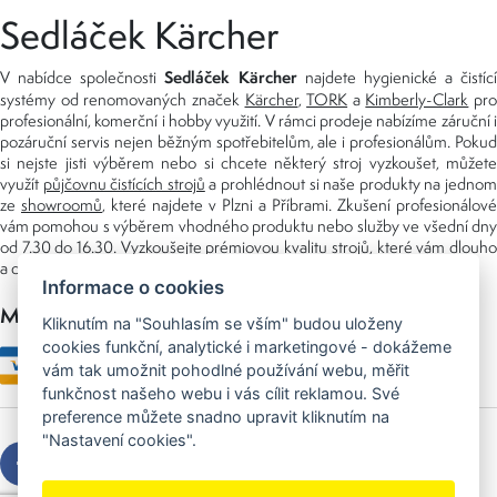
Sedláček Kärcher
Sedláček Kärcher
V nabídce společnosti
najdete hygienické a čistící
systémy od renomovaných značek
Kärcher
,
TORK
a
Kimberly-Clark
pro
profesionální, komerční i hobby využití. V rámci prodeje nabízíme záruční i
pozáruční servis nejen běžným spotřebitelům, ale i profesionálům. Pokud
si nejste jisti výběrem nebo si chcete některý stroj vyzkoušet, můžete
využít
půjčovnu čistících strojů
a prohlédnout si naše produkty na jedno
ze
showroomů
, které najdete v Plzni a Příbrami. Zkušení profesionálové
vám pomohou s výběrem vhodného produktu nebo služby ve všední dny
od 7.30 do 16.30. Vyzkoušejte prémiovou kvalitu strojů, které vám dlouho
a dobře poslouží nejen doma, ale i v zaměstnání.
Informace o cookies
Možnosti platby
Kliknutím na "Souhlasím se vším" budou uloženy
cookies funkční, analytické i marketingové - dokážeme
vám tak umožnit pohodlné používání webu, měřit
funkčnost našeho webu i vás cílit reklamou. Své
preference můžete snadno upravit kliknutím na
"Nastavení cookies".