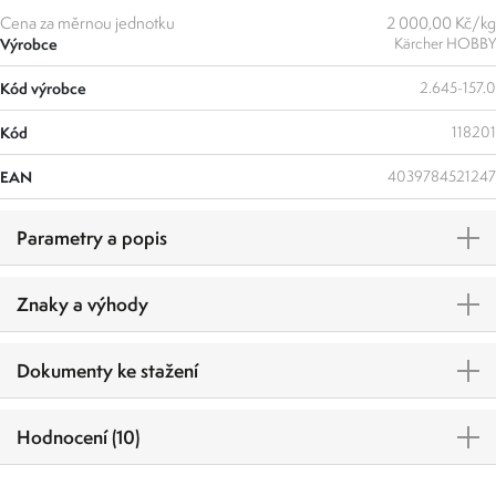
Cena za měrnou jednotku
2 000,00 Kč/kg
Výrobce
Kärcher HOBBY
Kód výrobce
2.645-157.0
Kód
118201
EAN
4039784521247
Parametry a popis
Znaky a výhody
Dokumenty ke stažení
Hodnocení (10)