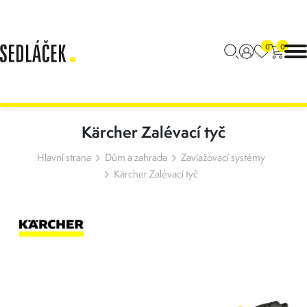
0
0
Kärcher Zalévací tyč
Hlavní strana
Dům a zahrada
Zavlažovací systémy
Kärcher Zalévací tyč