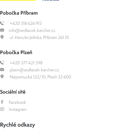
Pobočka Příbram
+420 318 626 915
info@sedlacek-karcher.cz
ul. Hanuše Jelínka, Příbram 261 01
Pobočka Plzeň
+420 377 421 598
plzen@sedlacek-karcher.cz
Nepomucká 122/10, Plzeň 32 600
Sociální sítě
Facebook
Instagram
Rychlé odkazy