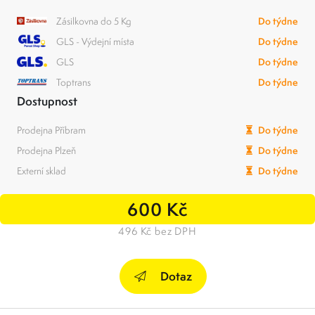
Zásilkovna do 5 Kg
Do týdne
GLS - Výdejní místa
Do týdne
GLS
Do týdne
Toptrans
Do týdne
Dostupnost
Prodejna Příbram
Do týdne
Prodejna Plzeň
Do týdne
Externí sklad
Do týdne
600 Kč
496 Kč bez DPH
Dotaz