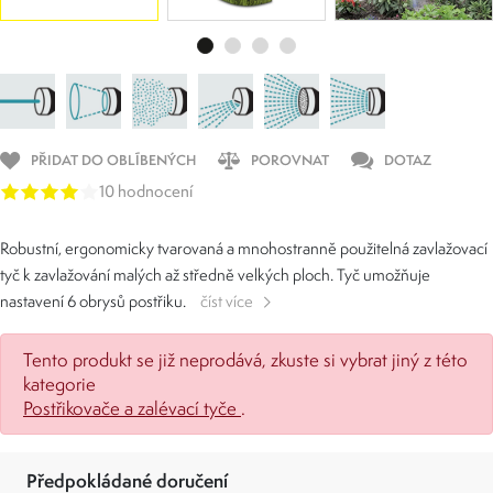
PŘIDAT DO OBLÍBENÝCH
POROVNAT
DOTAZ
10 hodnocení
Robustní, ergonomicky tvarovaná a mnohostranně použitelná zavlažovací
tyč k zavlažování malých až středně velkých ploch. Tyč umožňuje
nastavení 6 obrysů postřiku.
číst více
Tento produkt se již neprodává, zkuste si vybrat jiný z této
kategorie
Postřikovače a zalévací tyče
.
Předpokládané doručení