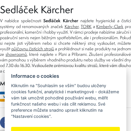
Sedláček Kärcher
Sedláček Kärcher
V nabídce společnosti
najdete hygienické a čistící
systémy od renomovaných značek
Kärcher
,
TORK
a
Kimberly-Clark
pro
profesionální, komerční i hobby využití. V rámci prodeje nabízíme záruční i
pozáruční servis nejen běžným spotřebitelům, ale i profesionálům. Pokud
si nejste jisti výběrem nebo si chcete některý stroj vyzkoušet, můžete
využít
půjčovnu čistících strojů
a prohlédnout si naše produkty na jedno
ze
showroomů
, které najdete v Plzni a Příbrami. Zkušení profesionálové
vám pomohou s výběrem vhodného produktu nebo služby ve všední dny
od 7.30 do 16.30. Vyzkoušejte prémiovou kvalitu strojů, které vám dlouho
a dobře poslouží nejen doma, ale i v zaměstnání.
Informace o cookies
Možnosti platby
Kliknutím na "Souhlasím se vším" budou uloženy
cookies funkční, analytické i marketingové - dokážeme
vám tak umožnit pohodlné používání webu, měřit
funkčnost našeho webu i vás cílit reklamou. Své
preference můžete snadno upravit kliknutím na
"Nastavení cookies".