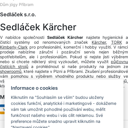
Dům jógy Příbram
Sedláček s.r.o.
Sedláček Kärcher
V nabídce společnosti
Sedláček Kärcher
najdete hygienické 
čistící systémy od renomovaných značek
Kärcher
,
TORK
Kimberly-Clark
pro profesionální, komerční i hobby využití. V rámci
prodeje nabízíme záruční i pozáruční servis nejen běžným
spotřebitelům, ale i profesionálům. Pokud si nejste jisti výběrem
nebo si chcete některý stroj vyzkoušet, můžete využít
půjčovnu
čistících strojů
a prohlédnout si naše produkty na jednom z
showroomů
, které najdete v Plzni a Příbrami. Zkušení profesionálové
vám pomohou s výběrem vhodného produktu nebo služby ve
všední dny od 7.30 do 16.30. Vyzkoušejte prémiovou kvalitu strojů,
které vám dlouho a dobře poslouží nejen doma, ale i v zaměstnání.
Informace o cookies
Možnosti platby
Kliknutím na "Souhlasím se vším" budou uloženy
cookies funkční, analytické i marketingové - dokážeme
vám tak umožnit pohodlné používání webu, měřit
funkčnost našeho webu i vás cílit reklamou. Své
preference můžete snadno upravit kliknutím na
"Nastavení cookies".