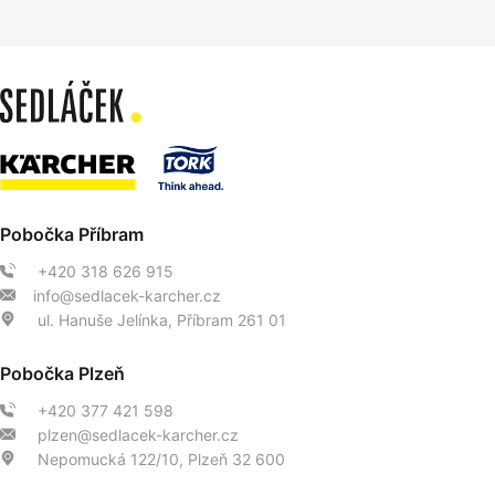
Pobočka Příbram
+420 318 626 915
info@sedlacek-karcher.cz
ul. Hanuše Jelínka, Příbram 261 01
Pobočka Plzeň
+420 377 421 598
plzen@sedlacek-karcher.cz
Nepomucká 122/10, Plzeň 32 600