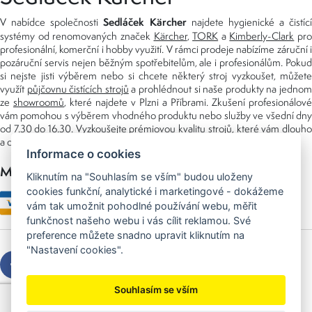
Sedláček Kärcher
V nabídce společnosti
najdete hygienické a čistící
systémy od renomovaných značek
Kärcher
,
TORK
a
Kimberly-Clark
pro
profesionální, komerční i hobby využití. V rámci prodeje nabízíme záruční i
pozáruční servis nejen běžným spotřebitelům, ale i profesionálům. Pokud
si nejste jisti výběrem nebo si chcete některý stroj vyzkoušet, můžete
využít
půjčovnu čistících strojů
a prohlédnout si naše produkty na jedno
ze
showroomů
, které najdete v Plzni a Příbrami. Zkušení profesionálové
vám pomohou s výběrem vhodného produktu nebo služby ve všední dny
od 7.30 do 16.30. Vyzkoušejte prémiovou kvalitu strojů, které vám dlouho
a dobře poslouží nejen doma, ale i v zaměstnání.
Informace o cookies
Možnosti platby
Kliknutím na "Souhlasím se vším" budou uloženy
cookies funkční, analytické i marketingové - dokážeme
vám tak umožnit pohodlné používání webu, měřit
funkčnost našeho webu i vás cílit reklamou. Své
preference můžete snadno upravit kliknutím na
"Nastavení cookies".
Souhlasím se vším
Copyright © 2026 Sedláček s.r.o.
Created by
OLC Webdesign