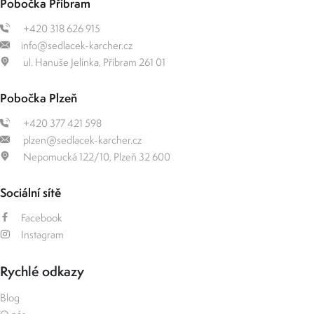
Pobočka Příbram
+420 318 626 915
info@sedlacek-karcher.cz
ul. Hanuše Jelínka, Příbram 261 01
Pobočka Plzeň
+420 377 421 598
plzen@sedlacek-karcher.cz
Nepomucká 122/10, Plzeň 32 600
Sociální sítě
Facebook
Instagram
Rychlé odkazy
Blog