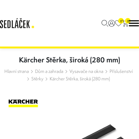
0
0
Kärcher Stěrka, široká (280 mm)
Hlavní strana
Dům a zahrada
Vysavače na okna
Příslušenství
Stěrky
Kärcher Stěrka, široká (280 mm)