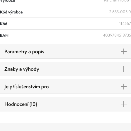
Výrobce
Kärcher HOBBY
Kód výrobce
2.633-005.0
Kód
114567
EAN
4039784518735
Parametry a popis
Znaky a výhody
Je příslušenstvím pro
Hodnocení (10)