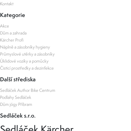
Kontakt
Kategorie
Akce
Dům a zahrada
Kärcher Profi
Náplně a zásobníky hygieny
Průmyslové utěrky a zásobníky
Úklidové vozíky a pomůcky
Čisticí prostředky a dezinfekce
Další střediska
Sedláček Author Bike Centrum
Podlahy Sedláček
Dům jógy Příbram
Sedláček s.r.o.
Sedláček Kärcher