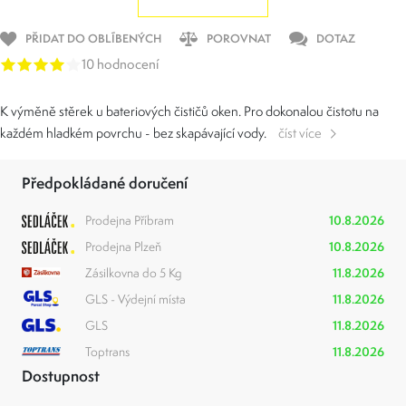
PŘIDAT DO OBLÍBENÝCH
POROVNAT
DOTAZ
10 hodnocení
K výměně stěrek u bateriových čističů oken. Pro dokonalou čistotu na
každém hladkém povrchu - bez skapávající vody.
číst více
Předpokládané doručení
Prodejna Příbram
10.8.2026
Prodejna Plzeň
10.8.2026
Zásilkovna do 5 Kg
11.8.2026
GLS - Výdejní místa
11.8.2026
GLS
11.8.2026
Toptrans
11.8.2026
Dostupnost