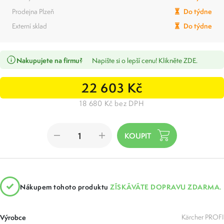
Prodejna Plzeň
Do týdne
Externí sklad
Do týdne
Nakupujete na firmu?
Napište si o lepší cenu! Klikněte ZDE.
22 603 Kč
18 680 Kč bez DPH
Nákupem tohoto produktu
ZÍSKÁVÁTE DOPRAVU ZDARMA.
Výrobce
Kärcher PROFI