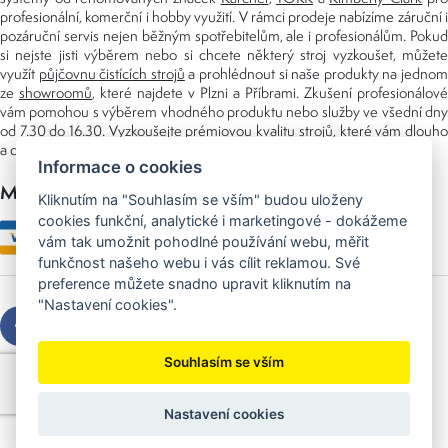
profesionální, komerční i hobby využití. V rámci prodeje nabízíme záruční i
pozáruční servis nejen běžným spotřebitelům, ale i profesionálům. Pokud
si nejste jisti výběrem nebo si chcete některý stroj vyzkoušet, můžete
využít
půjčovnu čistících strojů
a prohlédnout si naše produkty na jedno
ze
showroomů
, které najdete v Plzni a Příbrami. Zkušení profesionálové
vám pomohou s výběrem vhodného produktu nebo služby ve všední dny
od 7.30 do 16.30. Vyzkoušejte prémiovou kvalitu strojů, které vám dlouho
a dobře poslouží nejen doma, ale i v zaměstnání.
Informace o cookies
Možnosti platby
Kliknutím na "Souhlasím se vším" budou uloženy
cookies funkční, analytické i marketingové - dokážeme
vám tak umožnit pohodlné používání webu, měřit
funkčnost našeho webu i vás cílit reklamou. Své
preference můžete snadno upravit kliknutím na
"Nastavení cookies".
Souhlasím se vším
Copyright © 2026 Sedláček s.r.o.
Created by
OLC Webdesign
Nastavení cookies