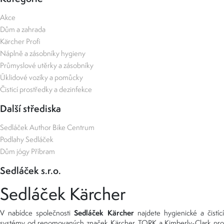
Akce
Dům a zahrada
Kärcher Profi
Náplně a zásobníky hygieny
Průmyslové utěrky a zásobníky
Úklidové vozíky a pomůcky
Čisticí prostředky a dezinfekce
Další střediska
Sedláček Author Bike Centrum
Podlahy Sedláček
Dům jógy Příbram
Sedláček s.r.o.
Sedláček Kärcher
Sedláček Kärcher
V nabídce společnosti
najdete hygienické a čistící
systémy od renomovaných značek
Kärcher
,
TORK
a
Kimberly-Clark
pro