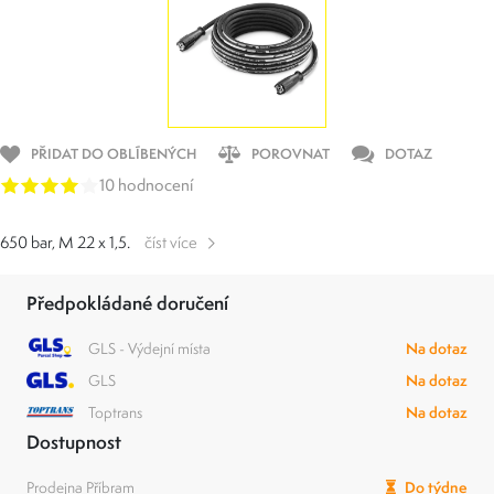
PŘIDAT DO OBLÍBENÝCH
POROVNAT
DOTAZ
10 hodnocení
650 bar, M 22 x 1,5.
číst více
Předpokládané doručení
GLS - Výdejní místa
Na dotaz
GLS
Na dotaz
Toptrans
Na dotaz
Dostupnost
Prodejna Příbram
Do týdne