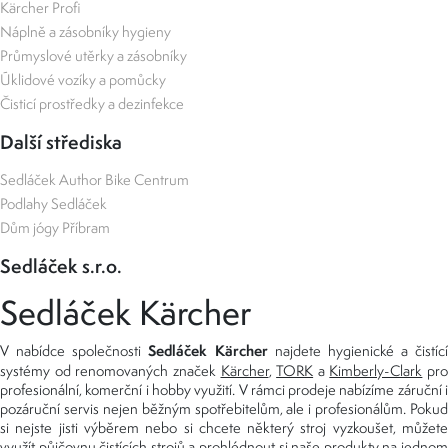
Kärcher Profi
Náplně a zásobníky hygieny
Průmyslové utěrky a zásobníky
Úklidové vozíky a pomůcky
Čisticí prostředky a dezinfekce
Další střediska
Sedláček Author Bike Centrum
Podlahy Sedláček
Dům jógy Příbram
Sedláček s.r.o.
Sedláček Kärcher
Sedláček Kärcher
V nabídce společnosti
najdete hygienické a čistící
systémy od renomovaných značek
Kärcher
,
TORK
a
Kimberly-Clark
pro
profesionální, komerční i hobby využití. V rámci prodeje nabízíme záruční i
pozáruční servis nejen běžným spotřebitelům, ale i profesionálům. Pokud
si nejste jisti výběrem nebo si chcete některý stroj vyzkoušet, můžete
využít
půjčovnu čistících strojů
a prohlédnout si naše produkty na jedno