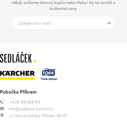
někdy zašleme slevový kupón nebo třeba i tip na soutěž o
hodnotné ceny.
Pobočka Příbram
+420 318 626 915
info@sedlacek-karcher.cz
ul. Hanuše Jelínka, Příbram 261 01