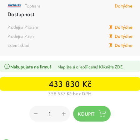
Toptrans
Do týdne
Dostupnost
Prodejna Příbram
Do týdne
Prodejna Plzeň
Do týdne
Externí sklad
Do týdne
Nakupujete na firmu?
Napište si o lepší cenu! Klikněte ZDE.
433 830 Kč
358 537 Kč bez DPH