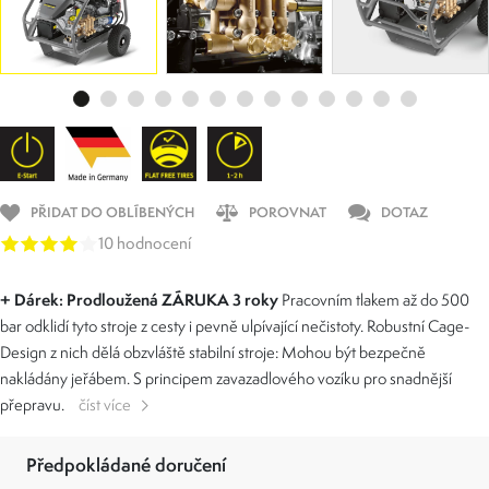
PŘIDAT DO OBLÍBENÝCH
POROVNAT
DOTAZ
10 hodnocení
+ Dárek: Prodloužená ZÁRUKA 3 roky
Pracovním tlakem až do 500
bar odklidí tyto stroje z cesty i pevně ulpívající nečistoty. Robustní Cage-
Design z nich dělá obzvláště stabilní stroje: Mohou být bezpečně
nakládány jeřábem. S principem zavazadlového vozíku pro snadnější
přepravu.
číst více
Předpokládané doručení