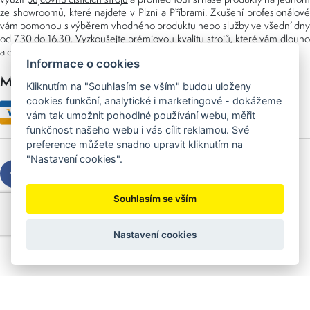
ze
showroomů
, které najdete v Plzni a Příbrami. Zkušení profesionálové
vám pomohou s výběrem vhodného produktu nebo služby ve všední dny
od 7.30 do 16.30. Vyzkoušejte prémiovou kvalitu strojů, které vám dlouho
a dobře poslouží nejen doma, ale i v zaměstnání.
Informace o cookies
Možnosti platby
Kliknutím na "Souhlasím se vším" budou uloženy
cookies funkční, analytické i marketingové - dokážeme
vám tak umožnit pohodlné používání webu, měřit
funkčnost našeho webu i vás cílit reklamou. Své
preference můžete snadno upravit kliknutím na
"Nastavení cookies".
Souhlasím se vším
Copyright © 2026 Sedláček s.r.o.
Created by
OLC Webdesign
Nastavení cookies