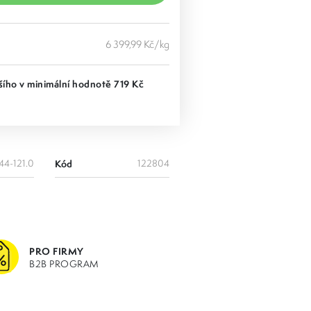
6 399,99 Kč/kg
ího v minimální hodnotě 719 Kč
44-121.0
Kód
122804
PRO FIRMY
B2B PROGRAM