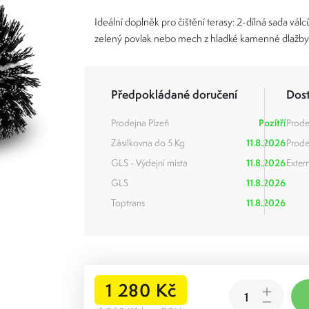
Ideální doplněk pro čištění terasy: 2-dílná sada vá
zelený povlak nebo mech z hladké kamenné dlažb
Předpokládané doručení
Dos
Prodejna Plzeň
Pozítří
Prode
Zásilkovna do 5 Kg
11.8.2026
Prode
GLS - Výdejní místa
11.8.2026
Extern
GLS
11.8.2026
Toptrans
11.8.2026
1 280 Kč