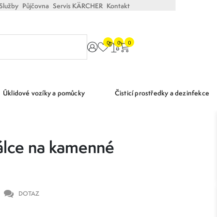
Služby
Půjčovna
Servis KÄRCHER
Kontakt
0
0
0
Úklidové vozíky a pomůcky
Čisticí prostředky a dezinfekce
álce na kamenné
DOTAZ