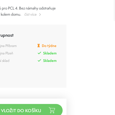
lců pro PCL 4. Bez námahy odstraňuje
y kolem domu.
číst více
tupnost
jna Příbram
Do týdne
jna Plzeň
Skladem
í sklad
Skladem