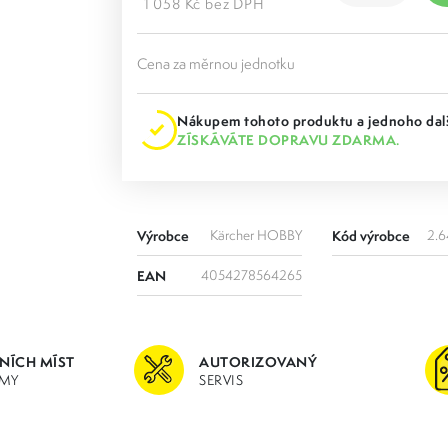
1 058 Kč bez DPH
Cena za měrnou jednotku
Nákupem tohoto produktu a jednoho dalš
ZÍSKÁVÁTE DOPRAVU ZDARMA.
Výrobce
Kärcher HOBBY
Kód výrobce
2.6
EAN
4054278564265
JNÍCH MÍST
AUTORIZOVANÝ
MY
SERVIS