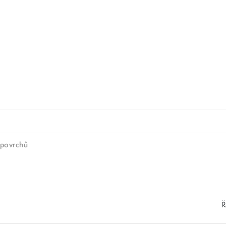
 povrchů
Ř