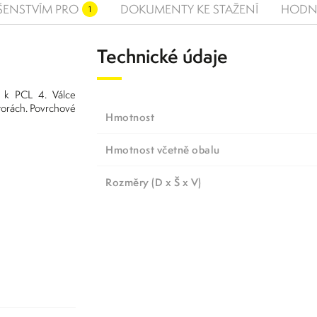
UŠENSTVÍM PRO
DOKUMENTY KE STAŽENÍ
HODN
1
Technické údaje
 k PCL 4. Válce
torách. Povrchové
Hmotnost
Hmotnost včetně obalu
Rozměry (D x Š x V)