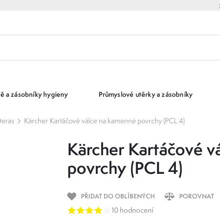
ě a zásobníky hygieny
Průmyslové utěrky a zásobníky
 teras
Kärcher Kartáčové válce na kamenné povrchy (PCL 4)
Kärcher Kartáčové v
povrchy (PCL 4)
PŘIDAT DO OBLÍBENÝCH
POROVNAT
10 hodnocení