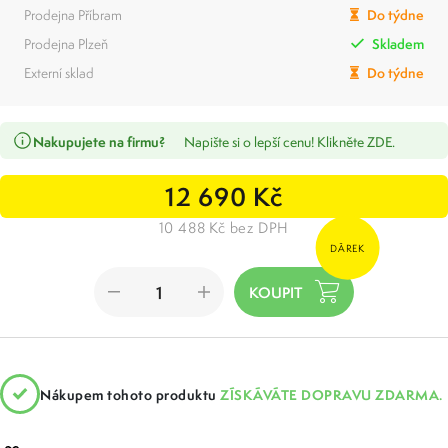
Prodejna Příbram
Do týdne
Prodejna Plzeň
Skladem
Externí sklad
Do týdne
Nakupujete na firmu?
Napište si o lepší cenu! Klikněte ZDE.
12 690 Kč
10 488 Kč bez DPH
DÁREK
Nákupem tohoto produktu
ZÍSKÁVÁTE DOPRAVU ZDARMA.