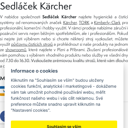
Sedláček Kärcher
Sedláček Kärcher
V nabídce společnosti
najdete hygienické a čistící
systémy od renomovaných značek
Kärcher
,
TORK
a
Kimberly-Clark
pro
profesionální, komerční i hobby využití. V rámci prodeje nabízíme záruční i
pozáruční servis nejen běžným spotřebitelům, ale i profesionálům. Pokud
si nejste jisti výběrem nebo si chcete některý stroj vyzkoušet, můžete
využít
půjčovnu čistících strojů
a prohlédnout si naše produkty na jedno
ze
showroomů
, které najdete v Plzni a Příbrami. Zkušení profesionálové
vám pomohou s výběrem vhodného produktu nebo služby ve všední dny
od 7.30 do 16.30. Vyzkoušejte prémiovou kvalitu strojů, které vám dlouho
a dobře poslouží nejen doma, ale i v zaměstnání.
Informace o cookies
Možnosti platby
Kliknutím na "Souhlasím se vším" budou uloženy
cookies funkční, analytické i marketingové - dokážeme
vám tak umožnit pohodlné používání webu, měřit
funkčnost našeho webu i vás cílit reklamou. Své
preference můžete snadno upravit kliknutím na
"Nastavení cookies".
Souhlasím se vším
Copyright © 2026 Sedláček s.r.o.