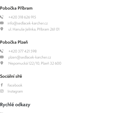
Pobočka Příbram
+420 318 626 915
info@sedlacek-karcher.cz
ul. Hanuše Jelínka, Příbram 261 01
Pobočka Plzeň
+420 377 421 598
plzen@sedlacek-karcher.cz
Nepomucká 122/10, Plzeň 32 600
Sociální sítě
Facebook
Instagram
Rychlé odkazy