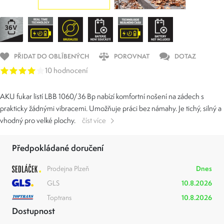
PŘIDAT DO OBLÍBENÝCH
POROVNAT
DOTAZ
10 hodnocení
AKU fukar listí LBB 1060/36 Bp nabízí komfortní nošení na zádech s
prakticky žádnými vibracemi. Umožňuje práci bez námahy. Je tichý, silný a
vhodný pro velké plochy.
číst více
Předpokládané doručení
Prodejna Plzeň
Dnes
GLS
10.8.2026
Toptrans
10.8.2026
Dostupnost