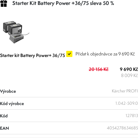
Starter Kit Battery Power +36/75 sleva 50 %
Přidat k objednávce za 9 690 Kč
Starter kit Battery Power+ 36/75
20 156 Kč
9 690 Kč
8 009 Kč
Výrobce
Kärcher PROFI
Kód výrobce
1.042-509.0
Kód
127813
EAN
4054278634685