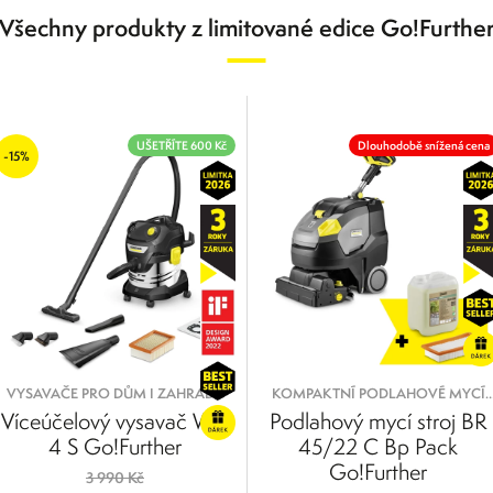
Všechny produkty z limitované edice Go!Furthe
UŠETŘÍTE 600 Kč
Dlouhodobě snížená cena
-15%
VYSAVAČE PRO DŮM I ZAHRADU
KOMPAKTNÍ PODLAHOVÉ MYCÍ
STROJE
Víceúčelový vysavač WD
Podlahový mycí stroj BR
4 S Go!Further
45/22 C Bp Pack
Go!Further
3 990 Kč