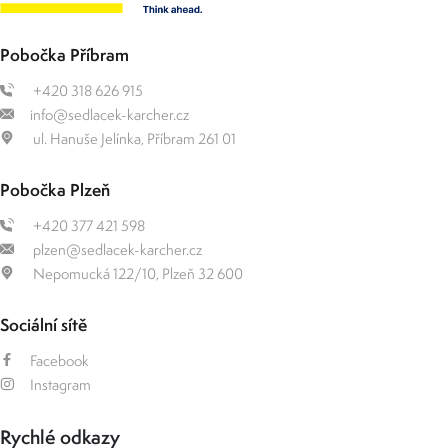
Pobočka Příbram
+420 318 626 915
info@sedlacek-karcher.cz
ul. Hanuše Jelínka, Příbram 261 01
Pobočka Plzeň
+420 377 421 598
plzen@sedlacek-karcher.cz
Nepomucká 122/10, Plzeň 32 600
Sociální sítě
Facebook
Instagram
Rychlé odkazy