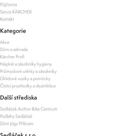
Půjčovna
Servis KÄRCHER
Kontakt
Kategorie
Akce
Dům a zahrada
Kärcher Profi
Náplně a zásobníky hygieny
Průmyslové utěrky a zásobníky
Úklidové vozíky a pomůcky
Čisticí prostředky a dezinfekce
Další střediska
Sedláček Author Bike Centrum
Podlahy Sedláček
Dům jógy Příbram
Sedláček s.r.o.