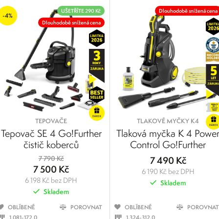
UŠETŘÍTE 290 Kč
Dlouhodobě snížená cena
-4%
Dlouhodobě snížená cena
TEPOVAČE
TLAKOVÉ MYČKY K4
Tepovač SE 4 Go!Further
Tlaková myčka K 4 Powe
čistič koberců
Control Go!Further
7 790 Kč
7 490 Kč
7 500 Kč
6 190 Kč bez DPH
6 198 Kč bez DPH
Skladem
Skladem
OBLÍBENÉ
POROVNAT
OBLÍBENÉ
POROVNAT
1.081-172.0
1.324-312.0