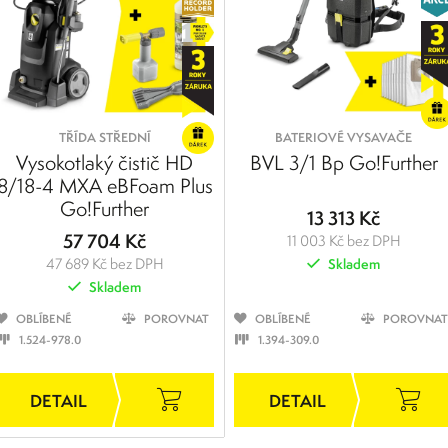
TŘÍDA STŘEDNÍ
BATERIOVÉ VYSAVAČE
Vysokotlaký čistič HD
BVL 3/1 Bp Go!Further
8/18-4 MXA eBFoam Plus
Go!Further
13 313 Kč
57 704 Kč
11 003 Kč bez DPH
47 689 Kč bez DPH
Skladem
Skladem
OBLÍBENÉ
POROVNAT
OBLÍBENÉ
POROVNAT
1.524-978.0
1.394-309.0