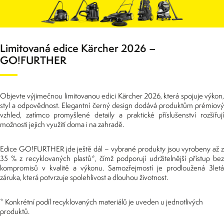
Limitovaná edice Kärcher 2026 –
GO!FURTHER
Objevte výjimečnou limitovanou edici Kärcher 2026, která spojuje výkon,
styl a odpovědnost. Elegantní černý design dodává produktům prémiový
vzhled, zatímco promyšlené detaily a praktické příslušenství rozšiřují
možnosti jejich využití doma i na zahradě.
Edice GO!FURTHER jde ještě dál – vybrané produkty jsou vyrobeny až z
35 % z recyklovaných plastů*, čímž podporují udržitelnější přístup bez
kompromisů v kvalitě a výkonu. Samozřejmostí je prodloužená 3letá
záruka, která potvrzuje spolehlivost a dlouhou životnost.
* Konkrétní podíl recyklovaných materiálů je uveden u jednotlivých
produktů.