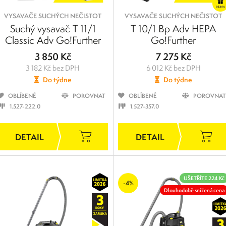
VYSAVAČE SUCHÝCH NEČISTOT
VYSAVAČE SUCHÝCH NEČISTOT
Suchý vysavač T 11/1
T 10/1 Bp Adv HEPA
Classic Adv Go!Further
Go!Further
3 850 Kč
7 275 Kč
3 182 Kč bez DPH
6 012 Kč bez DPH
Do týdne
Do týdne
OBLÍBENÉ
POROVNAT
OBLÍBENÉ
POROVNAT
1.527-222.0
1.527-357.0
UŠETŘÍTE 224 Kč
-4%
Dlouhodobě snížená cena