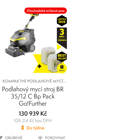
Dlouhodobě snížená cena
KOMPAKTNÍ PODLAHOVÉ MYCÍ
STROJE
Podlahový mycí stroj BR
35/12 C Bp Pack
Go!Further
130 939 Kč
108 214 Kč bez DPH
Do týdne
OBLÍBENÉ
POROVNAT