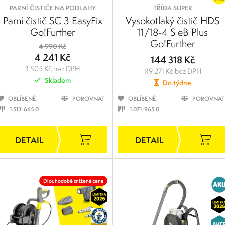
PARNÍ ČISTIČE NA PODLAHY
TŘÍDA SUPER
Parní čistič SC 3 EasyFix
Vysokotlaký čistič HDS
Go!Further
11/18-4 S eB Plus
Go!Further
4 990 Kč
4 241 Kč
144 318 Kč
3 505 Kč bez DPH
119 271 Kč bez DPH
Skladem
Do týdne
OBLÍBENÉ
POROVNAT
OBLÍBENÉ
POROVNAT
1.513-665.0
1.071-965.0
Dlouhodobě snížená cena