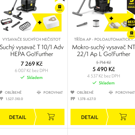
VYSAVAČE SUCHÝCH NEČISTOT
TŘÍDA AP - POLOAUTOMATICKÝ
OKLEP FILTRU PRO PRÁCI SE
Suchý vysavač T 10/1 Adv
Mokro-suchý vysavač N
STŘEDNĚ JEMNÝM PRACHEM
HEPA Go!Further
22/1 Ap L Go!Further
7 269 Kč
5 714 Kč
5 490 Kč
6 007 Kč bez DPH
4 537 Kč bez DPH
Skladem
Skladem
OBLÍBENÉ
POROVNAT
OBLÍBENÉ
POROVNAT
1.527-310.0
1.378-627.0