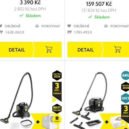
3 390 Kč
159 507 Kč
2 802 Kč bez DPH
131 824 Kč bez DPH
Skladem
Skladem
OBLÍBENÉ
POROVNAT
OBLÍBENÉ
POROVNAT
1.628-262.0
1.783-493.0