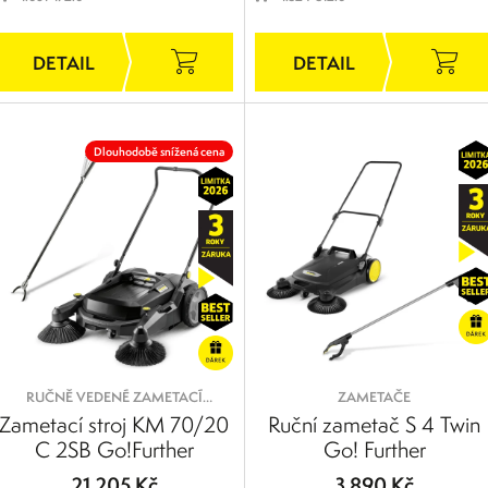
Dlouhodobě snížená cena
RUČNĚ VEDENÉ ZAMETACÍ
ZAMETAČE
STROJE/S ODSÁVÁNÍM
Zametací stroj KM 70/20
Ruční zametač S 4 Twin
C 2SB Go!Further
Go! Further
21 205 Kč
3 890 Kč